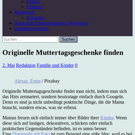
Fitness
Outdoor
Boulevard
Kolumne
Regionale Dienstleistungen (Werbung)
Inhaltsverzeichnis
Suchen
nach:
Originelle Muttertagsgeschenke finden
2. Mai
Redaktion
Familie und Kinder
0
Alexas_Fotos
/ Pixabay
Originelle Muttertagsgeschenke findet man nicht, indem man sich
das Hirn zermartert, sondern heutzutage einfach durch Googeln.
Denn es sind ja nicht unbedingt praktische Dinge, die die Mama
braucht, sondern etwas, was sie erfreut.
Mamas freuen sich einfach immer über Bilder ihrer
Kinder
. Wenn
diese sich auf lustigen, dekorativen, schicken oder einfach
praktischen Gegenständen befinden, ist es umso besser.
Eine
Damenuhr mit Foto
ist zum Beispiel eine süße Idee, weil es bei