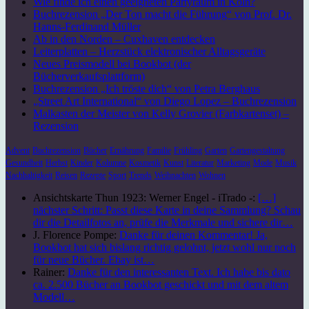
Wie finde ich einen geeigneten Partyraum in Köln?
Buchrezension „Der Ton macht die Führung“ von Prof. Dr.
Hanns-Ferdinand Müller
Ab in den Norden – Cuxhaven entdecken
Leiterplatten – Herzstück elektronischer Alltagsgeräte
Neues Preismodell bei Bookbot (der
Bücherverkaufsplattform)
Buchrezension „Ich tröste dich“ von Petra Berghaus
„Street Art International“ von Diego Lopez – Buchrezension
Malkasten der Meister von Kelly Grovier (Farbkartenset) –
Rezension
Advent
Buchrezension
Bücher
Ernährung
Familie
Frühling
Garten
Gartengestaltung
Gesundheit
Herbst
Kinder
Kolumne
Kosmetik
Kunst
Literatur
Marketing
Mode
Musik
Nachhaltigkeit
Reisen
Rezepte
Sport
Trends
Weihnachten
Wohnen
Ansichtskarte Thun 1923: Werner Engel - iTrado -:
[…]
nächster Schritt: Passt diese Karte in deine Sammlung? Schau
dir die Detailfotos an, prüfe die Merkmale und sichere dir…
J. Florence Pompe:
Danke für deinen Kommentar! Ja,
Bookbot hat sich bislang richtig gelohnt, jetzt wohl nur noch
für neue Bücher. Ebay ist…
Rainer:
Danke für den interessanten Text. Ich habe bis dato
ca. 2.500 Bücher an Bookbot geschickt und mit dem altem
Modell…