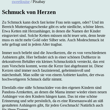
sweetlouise
/ Pixabay
Schmuck von Herzen
Zu Schmuck kann doch fast keine Frau nein sagen, oder? Und im
Bereich Muttertagsgeschenke gibt es sehr niedliche, schöne Ideen.
Etwa Ketten mit Herzanhänger, in denen die Namen der Kinder
eingraviert sind. Solche Ketten müssen nicht teuer sein, denn heute
muss es nicht mehr Gold oder Silber sein. Auch Modeschmuck ist
sehr gefragt und in jedem Alter tragbar.
Immer noch beliebt sind die Juwelkerzen, die es von verschiedenen
Anbietern gibt. Hier befindet sich in einer schönen Duftkerze in
dekorativem Behälter ein kleines Schmuckstück versteckt, das erst
zum Vorschein kommt, wenn die Kerze fast abgebrannt ist. Diese
Kerzen sind immer noch faszinierend, geheimnisvoll und
märchenhaft. Man sollte sie von einem Anbieter kaufen, der etwas
hochwertigeren Schmuck dafür nimmt.
Ebenfalls eine süße Schmuckidee von den eigenen Kindern sind
Pandora-Armketten, an denen die Mama immer wieder einen neuen
Anhänger von den Kindern hängen kann. Das ist eine schöne
Erinnerung und sehr persönlich, da es eine Riesenauswahl an süß
gestalteten Anhängern gibt, für jeden Geschmack! Natürlich auch
für ältere Damen.