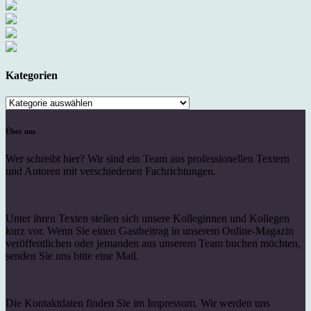
Kategorien
Kategorien
Über uns
Wer schreibt hier? Wir sind ein Team aus professionellen Textern
und Autoren mit verschiedenen Fachrichtungen.
Unter ihren Texten stellen sich unsere Kolleginnen und Kollegen
kurz vor. Wenn Sie einen Gastbeitrag in unserem Online-Magazin
veröffentlichen oder jemanden aus unserem Team buchen möchten,
senden Sie uns bitte eine Mail.
Die Kontaktdaten finden Sie im Impressum. Wir werden uns