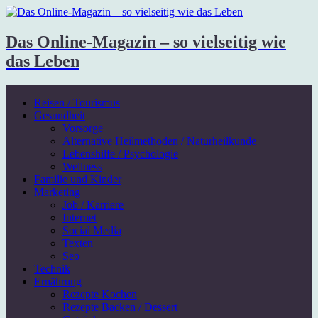
Das Online-Magazin – so vielseitig wie
das Leben
Reisen / Tourismus
Gesundheit
Vorsorge
Alternative Heilmethoden / Naturheilkunde
Lebenshilfe / Psychologie
Wellness
Familie und Kinder
Marketing
Job / Karriere
Internet
Social Media
Texten
Seo
Technik
Ernährung
Rezepte Kochen
Rezepte Backen / Dessert