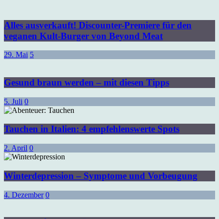
Alles ausverkauft! Discounter-Premiere für den
veganen Kult-Burger von Beyond Meat
29. Mai
5
Gesund braun werden – mit diesen Tipps
5. Juli
0
Tauchen in Italien: 4 empfehlenswerte Spots
2. April
0
Winterdepression – Symptome und Vorbeugung
4. Dezember
0