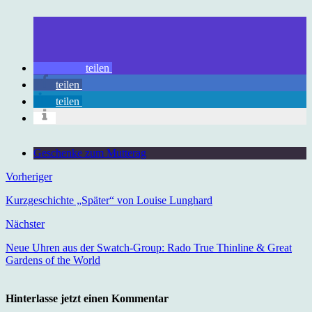
teilen
teilen
teilen
Geschenke zum Mutterag
Vorheriger
Kurzgeschichte „Später“ von Louise Lunghard
Nächster
Neue Uhren aus der Swatch-Group: Rado True Thinline & Great
Gardens of the World
Hinterlasse jetzt einen Kommentar