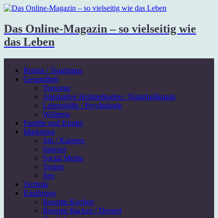
Das Online-Magazin – so vielseitig wie
das Leben
Reisen / Tourismus
Gesundheit
Vorsorge
Alternative Heilmethoden / Naturheilkunde
Lebenshilfe / Psychologie
Wellness
Familie und Kinder
Marketing
Job / Karriere
Internet
Social Media
Texten
Seo
Technik
Ernährung
Rezepte Kochen
Rezepte Backen / Dessert