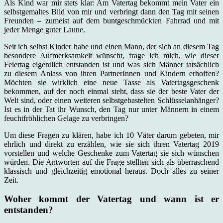
Als Kind war mir stets klar: Am Vatertag bekommt mein Vater ein
selbstgemaltes Bild von mir und verbringt dann den Tag mit seinen
Freunden – zumeist auf dem buntgeschmückten Fahrrad und mit
jeder Menge guter Laune.
Seit ich selbst Kinder habe und einen Mann, der sich an diesem Tag
besondere Aufmerksamkeit wünscht, frage ich mich, wie dieser
Feiertag eigentlich entstanden ist und was sich Männer tatsächlich
zu diesem Anlass von ihren PartnerInnen und Kindern erhoffen?
Möchten sie wirklich eine neue Tasse als Vatertagsgeschenk
bekommen, auf der noch einmal steht, dass sie der beste Vater der
Welt sind, oder einen weiteren selbstgebastelten Schlüsselanhänger?
Ist es in der Tat ihr Wunsch, den Tag nur unter Männern in einem
feuchtfröhlichen Gelage zu verbringen?
Um diese Fragen zu klären, habe ich 10 Väter darum gebeten, mir
ehrlich und direkt zu erzählen, wie sie sich ihren Vatertag 2019
vorstellen und welche Geschenke zum Vatertag sie sich wünschen
würden. Die Antworten auf die Frage stellten sich als überraschend
klassisch und gleichzeitig emotional heraus. Doch alles zu seiner
Zeit.
Woher kommt der Vatertag und wann ist er
entstanden?