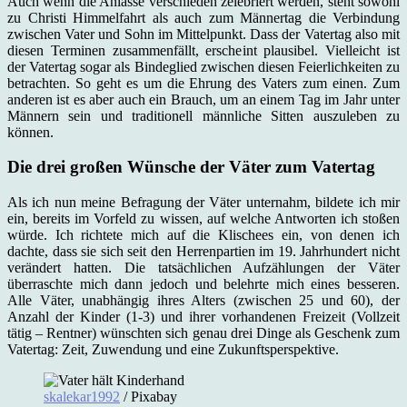
Auch wenn die Anlässe verschieden zelebriert werden, steht sowohl
zu Christi Himmelfahrt als auch zum Männertag die Verbindung
zwischen Vater und Sohn im Mittelpunkt. Dass der Vatertag also mit
diesen Terminen zusammenfällt, erscheint plausibel. Vielleicht ist
der Vatertag sogar als Bindeglied zwischen diesen Feierlichkeiten zu
betrachten. So geht es um die Ehrung des Vaters zum einen. Zum
anderen ist es aber auch ein Brauch, um an einem Tag im Jahr unter
Männern sein und traditionell männliche Sitten auszuleben zu
können.
Die drei großen Wünsche der Väter zum Vatertag
Als ich nun meine Befragung der Väter unternahm, bildete ich mir
ein, bereits im Vorfeld zu wissen, auf welche Antworten ich stoßen
würde. Ich richtete mich auf die Klischees ein, von denen ich
dachte, dass sie sich seit den Herrenpartien im 19. Jahrhundert nicht
verändert hatten. Die tatsächlichen Aufzählungen der Väter
überraschte mich dann jedoch und belehrte mich eines besseren.
Alle Väter, unabhängig ihres Alters (zwischen 25 und 60), der
Anzahl der Kinder (1-3) und ihrer vorhandenen Freizeit (Vollzeit
tätig – Rentner) wünschten sich genau drei Dinge als Geschenk zum
Vatertag: Zeit, Zuwendung und eine Zukunftsperspektive.
skalekar1992
/ Pixabay