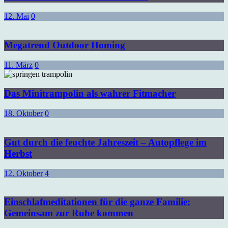
12. Mai
0
Megatrend Outdoor Homing
11. März
0
Das Minitrampolin als wahrer Fitmacher
18. Oktober
0
Gut durch die feuchte Jahreszeit – Autopflege im
Herbst
12. Oktober
4
Einschlafmeditationen für die ganze Familie:
Gemeinsam zur Ruhe kommen