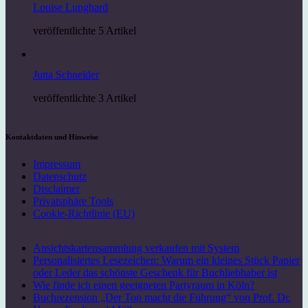
Louise Lunghard
veröffentlichte 5 Artikel
Jutta Schneider
veröffentlichte 3 Artikel
Kontaktdaten und Hinweise
Impressum
Datenschutz
Disclaimer
Privatsphäre Tools
Cookie-Richtlinie (EU)
Ansichtskartensammlung verkaufen mit System
Personalisiertes Lesezeichen: Warum ein kleines Stück Papier
oder Leder das schönste Geschenk für Buchliebhaber ist
Wie finde ich einen geeigneten Partyraum in Köln?
Buchrezension „Der Ton macht die Führung“ von Prof. Dr.