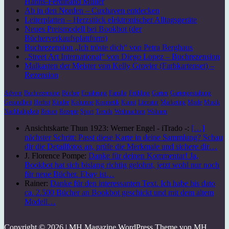
Hanns-Ferdinand Müller
Ab in den Norden – Cuxhaven entdecken
Leiterplatten – Herzstück elektronischer Alltagsgeräte
Neues Preismodell bei Bookbot (der
Bücherverkaufsplattform)
Buchrezension „Ich tröste dich“ von Petra Berghaus
„Street Art International“ von Diego Lopez – Buchrezension
Malkasten der Meister von Kelly Grovier (Farbkartenset) –
Rezension
Advent
Buchrezension
Bücher
Ernährung
Familie
Frühling
Garten
Gartengestaltung
Gesundheit
Herbst
Kinder
Kolumne
Kosmetik
Kunst
Literatur
Marketing
Mode
Musik
Nachhaltigkeit
Reisen
Rezepte
Sport
Trends
Weihnachten
Wohnen
Ansichtskarte Thun 1923: Werner Engel - iTrado -:
[…]
nächster Schritt: Passt diese Karte in deine Sammlung? Schau
dir die Detailfotos an, prüfe die Merkmale und sichere dir…
J. Florence Pompe:
Danke für deinen Kommentar! Ja,
Bookbot hat sich bislang richtig gelohnt, jetzt wohl nur noch
für neue Bücher. Ebay ist…
Rainer:
Danke für den interessanten Text. Ich habe bis dato
ca. 2.500 Bücher an Bookbot geschickt und mit dem altem
Modell…
Copyright © 2026 | MH Magazine WordPress Theme von
MH