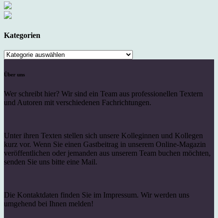
Kategorien
Kategorien
Über uns
Wer schreibt hier? Wir sind ein Team aus professionellen Textern
und Autoren mit verschiedenen Fachrichtungen.
Unter ihren Texten stellen sich unsere Kolleginnen und Kollegen
kurz vor. Wenn Sie einen Gastbeitrag in unserem Online-Magazin
veröffentlichen oder jemanden aus unserem Team buchen möchten,
senden Sie uns bitte eine Mail.
Die Kontaktdaten finden Sie im Impressum. Wir werden uns
umgehend bei Ihnen melden!