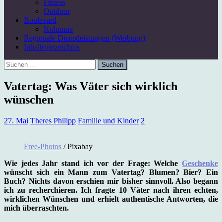
Fitness
Outdoor
Boulevard
Kolumne
Regionale Dienstleistungen (Werbung)
Inhaltsverzeichnis
Suchen
nach:
Vatertag: Was Väter sich wirklich
wünschen
27. Mai
Theres Philipp
Familie und Kinder
2
Free-Photos
/ Pixabay
Wie jedes Jahr stand ich vor der Frage: Welche
Geschenke
wünscht sich ein Mann zum Vatertag? Blumen? Bier? Ein
Buch? Nichts davon erschien mir bisher sinnvoll. Also begann
ich zu recherchieren. Ich fragte 10 Väter nach ihren echten,
wirklichen Wünschen und erhielt authentische Antworten, die
mich überraschten.