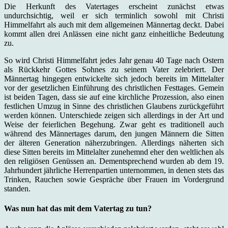
Die Herkunft des Vatertages erscheint zunächst etwas
undurchsichtig, weil er sich terminlich sowohl mit Christi
Himmelfahrt als auch mit dem allgemeinen Männertag deckt. Dabei
kommt allen drei Anlässen eine nicht ganz einheitliche Bedeutung
zu.
So wird Christi Himmelfahrt jedes Jahr genau 40 Tage nach Ostern
als Rückkehr Gottes Sohnes zu seinem Vater zelebriert. Der
Männertag hingegen entwickelte sich jedoch bereits im Mittelalter
vor der gesetzlichen Einführung des christlichen Festtages. Gemein
ist beiden Tagen, dass sie auf eine kirchliche Prozession, also einen
festlichen Umzug in Sinne des christlichen Glaubens zurückgeführt
werden können. Unterschiede zeigen sich allerdings in der Art und
Weise der feierlichen Begehung. Zwar geht es traditionell auch
während des Männertages darum, den jungen Männern die Sitten
der älteren Generation näherzubringen. Allerdings näherten sich
diese Sitten bereits im Mittelalter zunehemnd eher den weltlichen als
den religiösen Genüssen an. Dementsprechend wurden ab dem 19.
Jahrhundert jährliche Herrenpartien unternommen, in denen stets das
Trinken, Rauchen sowie Gespräche über Frauen im Vordergrund
standen.
Was nun hat das mit dem Vatertag zu tun?