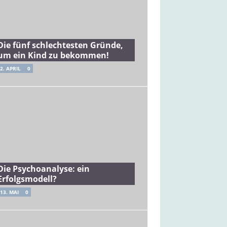
Die fünf schlechtesten Gründe,
um ein Kind zu bekommen!
2. APRIL
0
Die Psychoanalyse: ein
Erfolgsmodell?
13. MAI
0