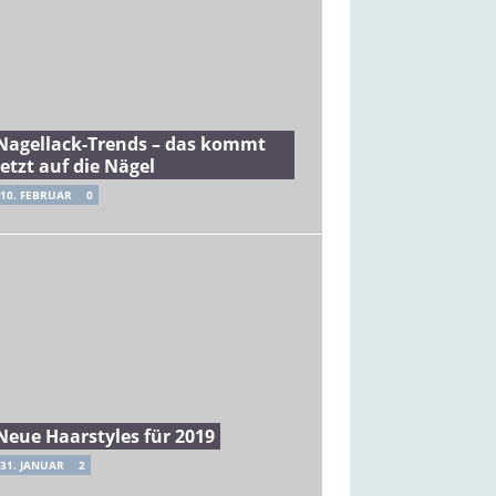
Nagellack-Trends – das kommt
jetzt auf die Nägel
10. FEBRUAR
0
Neue Haarstyles für 2019
31. JANUAR
2