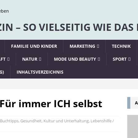
N – SO VIELSEITIG WIE DAS
FAMILIE UND KINDER
MARKETING
TECHNIK
AFT
NATUR
MODE UND BEAUTY
SPORT
G)
INHALTSVERZEICHNIS
Für immer ICH selbst
A
 Buchtipps
,
Gesundheit
,
Kultur und Unterhaltung
,
Lebenshilfe /