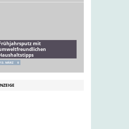
Frühjahrsputz mit
umweltfreundlichen
Haushaltstipps
13. MÄRZ
0
NZEIGE