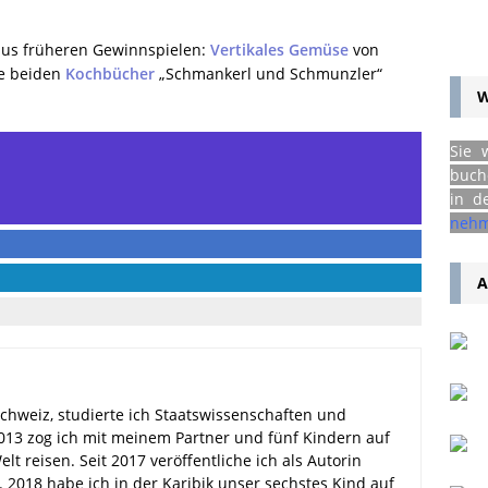
aus früheren Gewinnspielen:
Vertikales Gemüse
von
ie beiden
Kochbücher
„Schmankerl und Schmunzler“
W
Sie 
buch
in d
nehm
A
chweiz, studierte ich Staatswissenschaften und
13 zog ich mit meinem Partner und fünf Kindern auf
lt reisen. Seit 2017 veröffentliche ich als Autorin
2018 habe ich in der Karibik unser sechstes Kind auf