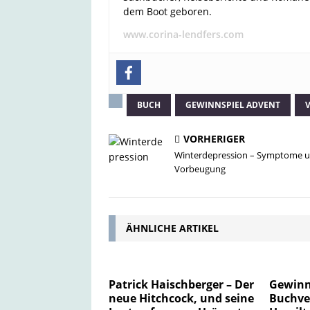
dem Boot geboren.
www.corina-lendfers.com
BUCH
GEWINNSPIEL ADVENT
VORHERIGER
Winterdepression – Symptome 
Vorbeugung
ÄHNLICHE ARTIKEL
Patrick Haischberger – Der
Gewinns
neue Hitchcock, und seine
Buchve