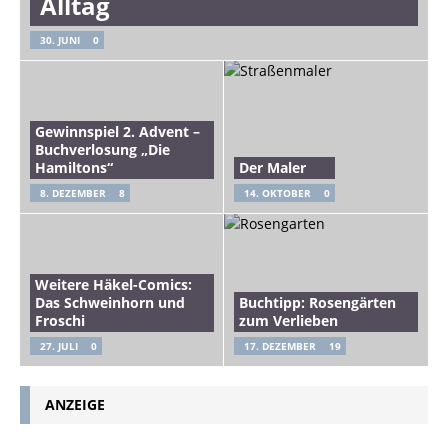
Alltag
30. JUNI
0
Gewinnspiel 2. Advent –
Buchverlosung „Die
Hamiltons“
Der Maler
8. DEZEMBER
8
14. OKTOBER
0
Weitere Häkel-Comics:
Das Schweinhorn und
Buchtipp: Rosengärten
Froschi
zum Verlieben
27. JULI
0
17. DEZEMBER
19
ANZEIGE