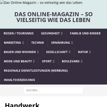
DAS ONLINE-MAGAZIN – SO
VIELSEITIG WIE DAS LEBEN
REISEN / TOURISMUS
GESUNDHEIT
FAMILIE UND KINDER
MARKETING
TECHNIK
ERNÄHRUNG
BAUEN UND WOHNEN
GESELLSCHAFT
NATUR
MODE UND BEAUTY
SPORT
BOULEVARD
REGIONALE DIENSTLEISTUNGEN (WERBUNG)
INHALTSVERZEICHNIS
Handwerk