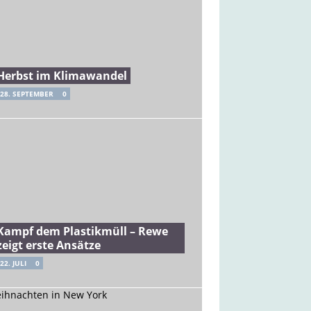
Herbst im Klimawandel
28. SEPTEMBER
0
Kampf dem Plastikmüll – Rewe
zeigt erste Ansätze
22. JULI
0