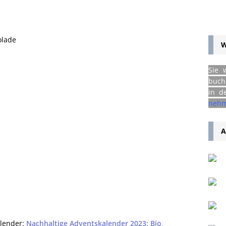
olade
W
Sie 
buch
in d
nehm
A
alender:
Nachhaltige Adventskalender 2023: Bio,