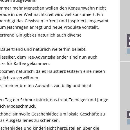
iduell ausgewählt.
: Immer mehr Menschen wollen den Konsumwahn nicht
de in der Weihnachtszeit wird viel konsumiert. Ein
eruhigt das Gewissen erfreut und inspiriert. Insgesamt
zum Nachregen anregt und neue Produkte vorstellt.
trend Gin gibt es natürlich auch diverse
 Dauertrend und natürlich weiterhin beliebt.
lassiker, dem Tee-Adventskalender sind nun auch
cks für Kaffee gekommen.
boomen natürlich, da es Haustierbesitzern eine riesen
äglich zu verwöhnen.
 in einer breiten Auswahl, von billig und nicht
n Tag ein Schmuckstück, das freut Teenager und junge
rlich Modeschmuck.
chöne, sinnvolle Geschenkidee um lokale Geschäfte zu
was Ausgefallenes zu schenken.
Geschenkidee und kinderleicht herzustellen über die