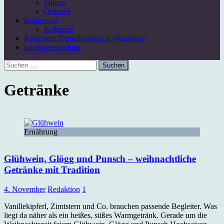
Fitness
Outdoor
Boulevard
Kolumne
Regionale Dienstleistungen (Werbung)
Inhaltsverzeichnis
Suchen
nach:
Getränke
Ernährung
Glühwein, Glögg und Punsch – weihnachtliche
Getränke mit Tradition
4. November
Redaktion
1
Vanillekipferl, Zimtstern und Co. brauchen passende Begleiter. Was
liegt da näher als ein heißes, süßes Warmgetränk. Gerade um die