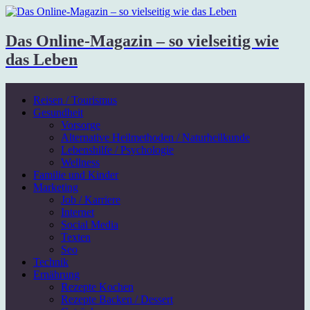
Das Online-Magazin – so vielseitig wie
das Leben
Reisen / Tourismus
Gesundheit
Vorsorge
Alternative Heilmethoden / Naturheilkunde
Lebenshilfe / Psychologie
Wellness
Familie und Kinder
Marketing
Job / Karriere
Internet
Social Media
Texten
Seo
Technik
Ernährung
Rezepte Kochen
Rezepte Backen / Dessert