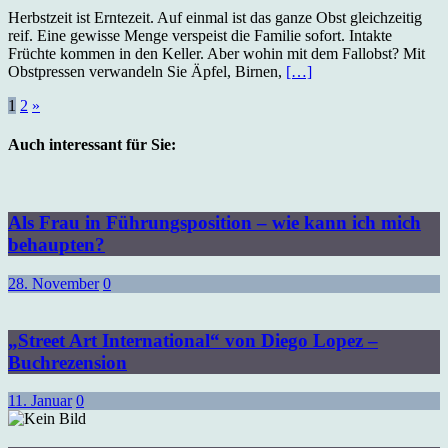
Herbstzeit ist Erntezeit. Auf einmal ist das ganze Obst gleichzeitig
reif. Eine gewisse Menge verspeist die Familie sofort. Intakte
Früchte kommen in den Keller. Aber wohin mit dem Fallobst? Mit
Obstpressen verwandeln Sie Äpfel, Birnen,
[…]
Seitennummerierung
1
2
»
der
Auch interessant für Sie:
Beiträge
Als Frau in Führungsposition – wie kann ich mich
behaupten?
28. November
0
„Street Art International“ von Diego Lopez –
Buchrezension
11. Januar
0