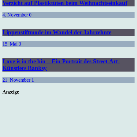
Verzicht auf Plastiktüten beim Weihnachtseinkauf
4. November
0
Lippenstiftmode im Wandel der Jahrzehnte
15. Mai
3
Love is in the bin – Ein Portrait des Street-Art-
Künstlers Banksy
21. November
1
Anzeige