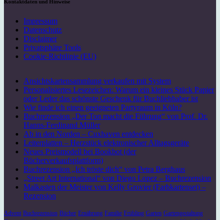
Kontaktdaten und Hinweise
Impressum
Datenschutz
Disclaimer
Privatsphäre Tools
Cookie-Richtlinie (EU)
Ansichtskartensammlung verkaufen mit System
Personalisiertes Lesezeichen: Warum ein kleines Stück Papier
oder Leder das schönste Geschenk für Buchliebhaber ist
Wie finde ich einen geeigneten Partyraum in Köln?
Buchrezension „Der Ton macht die Führung“ von Prof. Dr.
Hanns-Ferdinand Müller
Ab in den Norden – Cuxhaven entdecken
Leiterplatten – Herzstück elektronischer Alltagsgeräte
Neues Preismodell bei Bookbot (der
Bücherverkaufsplattform)
Buchrezension „Ich tröste dich“ von Petra Berghaus
„Street Art International“ von Diego Lopez – Buchrezension
Malkasten der Meister von Kelly Grovier (Farbkartenset) –
Rezension
Advent
Buchrezension
Bücher
Ernährung
Familie
Frühling
Garten
Gartengestaltung