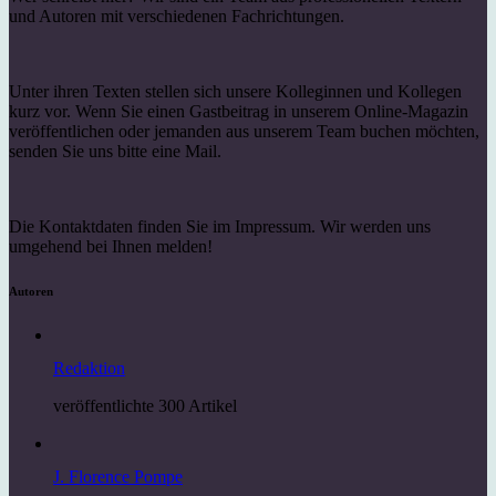
und Autoren mit verschiedenen Fachrichtungen.
Unter ihren Texten stellen sich unsere Kolleginnen und Kollegen
kurz vor. Wenn Sie einen Gastbeitrag in unserem Online-Magazin
veröffentlichen oder jemanden aus unserem Team buchen möchten,
senden Sie uns bitte eine Mail.
Die Kontaktdaten finden Sie im Impressum. Wir werden uns
umgehend bei Ihnen melden!
Autoren
Redaktion
veröffentlichte 300 Artikel
J. Florence Pompe