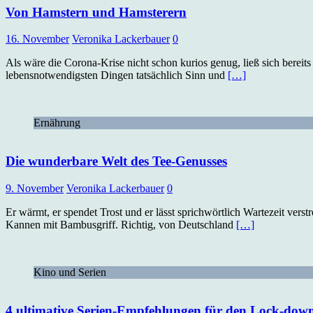
Von Hamstern und Hamsterern
16. November
Veronika Lackerbauer
0
Als wäre die Corona-Krise nicht schon kurios genug, ließ sich bereit
lebensnotwendigsten Dingen tatsächlich Sinn und
[…]
Ernährung
Die wunderbare Welt des Tee-Genusses
9. November
Veronika Lackerbauer
0
Er wärmt, er spendet Trost und er lässt sprichwörtlich Wartezeit ver
Kannen mit Bambusgriff. Richtig, von Deutschland
[…]
Kino und Serien
4 ultimative Serien-Empfehlungen für den Lock-down