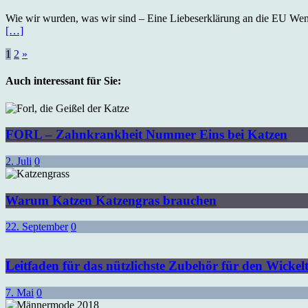
Wie wir wurden, was wir sind – Eine Liebeserklärung an die EU Wenn
[…]
Seitennummerierung
1
2
»
der
Auch interessant für Sie:
Beiträge
FORL – Zahnkrankheit Nummer Eins bei Katzen
2. Juli
0
Warum Katzen Katzengras brauchen
22. September
0
Leitfaden für das nützlichste Zubehör für den Wickelt
7. Mai
0