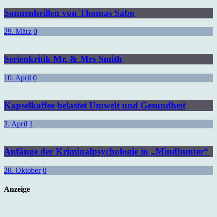
Sonnenbrillen von Thomas Sabo
29. März
0
Serienkritik Mr. & Mrs Smith
10. April
0
Kapselkaffee belastet Umwelt und Gesundheit
2. April
1
Anfänge der Kriminalpsychologie in „Mindhunter“
28. Oktober
0
Anzeige