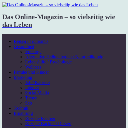
Das Online-Magazin – so vielseitig wie
das Leben
Reisen / Tourismus
Gesundheit
Vorsorge
Alternative Heilmethoden / Naturheilkunde
Lebenshilfe / Psychologie
Wellness
Familie und Kinder
Marketing
Job / Karriere
Internet
Social Media
Texten
Seo
Technik
Ernährung
Rezepte Kochen
Rezepte Backen / Dessert