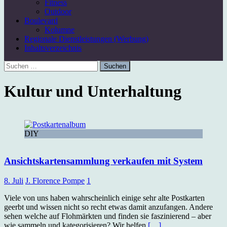
Fitness
Outdoor
Boulevard
Kolumne
Regionale Dienstleistungen (Werbung)
Inhaltsverzeichnis
Suchen
nach:
Kultur und Unterhaltung
DIY
Ansichtskartensammlung verkaufen mit System
8. Juli
J. Florence Pompe
1
Viele von uns haben wahrscheinlich einige sehr alte Postkarten
geerbt und wissen nicht so recht etwas damit anzufangen. Andere
sehen welche auf Flohmärkten und finden sie faszinierend – aber
wie sammeln und kategorisieren? Wir helfen
[…]