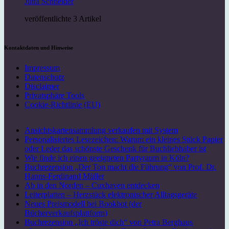
Jutta Schneider
veröffentlichte 3 Artikel
Kontaktdaten und Hinweise
Impressum
Datenschutz
Disclaimer
Privatsphäre Tools
Cookie-Richtlinie (EU)
Ansichtskartensammlung verkaufen mit System
Personalisiertes Lesezeichen: Warum ein kleines Stück Papier
oder Leder das schönste Geschenk für Buchliebhaber ist
Wie finde ich einen geeigneten Partyraum in Köln?
Buchrezension „Der Ton macht die Führung“ von Prof. Dr.
Hanns-Ferdinand Müller
Ab in den Norden – Cuxhaven entdecken
Leiterplatten – Herzstück elektronischer Alltagsgeräte
Neues Preismodell bei Bookbot (der
Bücherverkaufsplattform)
Buchrezension „Ich tröste dich“ von Petra Berghaus