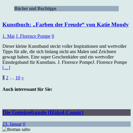
Bücher und Buchtipps
Kunstbuch: „Farben der Freude“ von Katie Moody
1. Mai
J. Florence Pompe
0
Dieser kleine Kunstband steckt voller Inspirationen und wertvoller
Tipps für alle, die sich bislang nicht ans Malen und Zeichnen
gewagt haben. Eine super Geschenkidee und ein wertvoller
Einstiegsband für Kunstfans. J. Florence PompeJ. Florence Pompe
[…]
Seitennummerierung
1
2
…
10
»
der
Auch interessant für Sie:
Beiträge
Die Gemüsebande (Häkel-Comic)
23. Januar
0