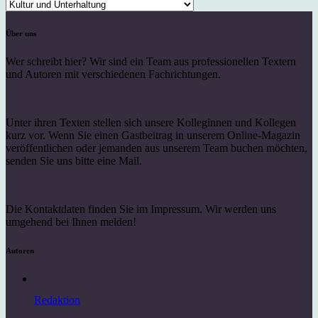
Kategorien
Über uns
Wer schreibt hier? Wir sind ein Team aus professionellen Textern
und Autoren mit verschiedenen Fachrichtungen.
Unter ihren Texten stellen sich unsere Kolleginnen und Kollegen
kurz vor. Wenn Sie einen Gastbeitrag in unserem Online-Magazin
veröffentlichen oder jemanden aus unserem Team buchen möchten,
senden Sie uns bitte eine Mail.
Die Kontaktdaten finden Sie im Impressum. Wir werden uns
umgehend bei Ihnen melden!
Autoren
Redaktion