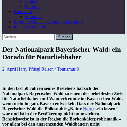
Fitness
Outdoor
Boulevard
Kolumne
Regionale Dienstleistungen (Werbung)
Inhaltsverzeichnis
Suchen
nach:
Der Nationalpark Bayerischer Wald: ein
Dorado für Naturliebhaber
2. April
Harry Pfliegl
Reisen / Tourismus
0
In den fast 50 Jahren seines Bestehens hat sich der
Nationalpark Bayerischer Wald zu einem der beliebtesten Ziele
für Naturliebhaber und Wanderfreunde im Bayerischen Wald,
wenn nicht in ganz Bayern entwickelt. Dass der Nationalpark
Bayerischer Wald die Philosophie „Natur
Natur
sein lassen“
war und ist in der Bevölkerung nicht unumstritten.
Beispielsweise ist in der Region die Borkenkäferproblematik –
vor allem bei den angrenzenden Waldbauern nicht