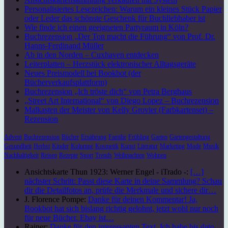
Personalisiertes Lesezeichen: Warum ein kleines Stück Papier
oder Leder das schönste Geschenk für Buchliebhaber ist
Wie finde ich einen geeigneten Partyraum in Köln?
Buchrezension „Der Ton macht die Führung“ von Prof. Dr.
Hanns-Ferdinand Müller
Ab in den Norden – Cuxhaven entdecken
Leiterplatten – Herzstück elektronischer Alltagsgeräte
Neues Preismodell bei Bookbot (der
Bücherverkaufsplattform)
Buchrezension „Ich tröste dich“ von Petra Berghaus
„Street Art International“ von Diego Lopez – Buchrezension
Malkasten der Meister von Kelly Grovier (Farbkartenset) –
Rezension
Advent
Buchrezension
Bücher
Ernährung
Familie
Frühling
Garten
Gartengestaltung
Gesundheit
Herbst
Kinder
Kolumne
Kosmetik
Kunst
Literatur
Marketing
Mode
Musik
Nachhaltigkeit
Reisen
Rezepte
Sport
Trends
Weihnachten
Wohnen
Ansichtskarte Thun 1923: Werner Engel - iTrado -:
[…]
nächster Schritt: Passt diese Karte in deine Sammlung? Schau
dir die Detailfotos an, prüfe die Merkmale und sichere dir…
J. Florence Pompe:
Danke für deinen Kommentar! Ja,
Bookbot hat sich bislang richtig gelohnt, jetzt wohl nur noch
für neue Bücher. Ebay ist…
Rainer:
Danke für den interessanten Text. Ich habe bis dato