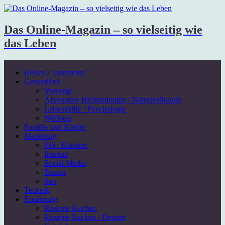
Das Online-Magazin – so vielseitig wie
das Leben
Reisen / Tourismus
Gesundheit
Vorsorge
Alternative Heilmethoden / Naturheilkunde
Lebenshilfe / Psychologie
Wellness
Familie und Kinder
Marketing
Job / Karriere
Internet
Social Media
Texten
Seo
Technik
Ernährung
Rezepte Kochen
Rezepte Backen / Dessert