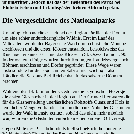
unumstritten. Jedoch hat das der Beliebtheit des Parks bei
Einheimischen und Urlaubsgästen keinen Abbruch getan.
Die Vorgeschichte des Nationalparks
Ursprünglich handelte es sich bei der Region nördlich der Donau
um eine schier undurchdringliche Wildnis. Erst im Lauf des
Mittelalters wurde der Bayerische Wald durch christliche Mönche
erschlossen und die ersten Klöster entstanden, beispielsweise das
Rinchnacher anno 1011 und das Kloster in St. Oswald anno 1396.
In der weiteren Folge wurden durch Rodungen Handelswege nach
Böhmen erschlossen und Dörfer gegründet. Diese Wege waren
insbesondere für die sogenannten Salzsäumer wichtig – also
Händler, die Salz aus Bad Reichenhall in das salzarme Böhmen
brachten.
Während des 13. Jahrhunderts siedelten die bayerischen Herzöge
die ersten Glasmacher in der Region an. Der Grund: Hier waren die
für die Glasherstellung unerlässlichen Rohstoffe Quarz und Holz in
reichlicher Menge vorhanden. In unmittelbarer Nähe der Glashütten
wurde der Wald intensiv genutzt, sobald das nicht mehr möglich
war, wurden die Glashütten einfach an einen anderen Ort verlegt.
Gegen Mitte des 19. Jahrhunderts hielt schließlich die moderne
Waldwirtschaft Einzug in der Region. Nun begann auch die