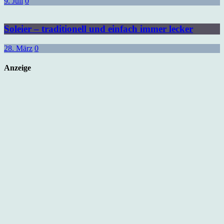
9. Juli
0
Soleier – traditionell und einfach immer lecker
28. März
0
Anzeige