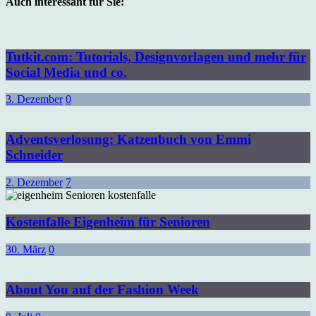
Auch interessant für Sie:
Tutkit.com: Tutorials, Designvorlagen und mehr für
Social Media und co.
3. Dezember
0
Adventsverlosung: Katzenbuch von Emmi
Schneider
2. Dezember
7
Kostenfalle Eigenheim für Senioren
30. März
0
About You auf der Fashion Week