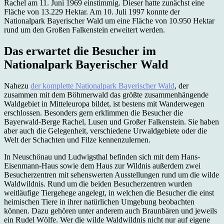
Rachel am 11. Juni 1969 einstimmig. Dieser hatte zunächst eine
Fläche von 13.229 Hektar. Am 10. Juli 1997 konnte der
Nationalpark Bayerischer Wald um eine Fläche von 10.950 Hektar
rund um den Großen Falkenstein erweitert werden.
Das erwartet die Besucher im
Nationalpark Bayerischer Wald
Nahezu
der komplette Nationalpark Bayerischer Wald
, der
zusammen mit dem Böhmerwald das größte zusammenhängende
Waldgebiet in Mitteleuropa bildet, ist bestens mit Wanderwegen
erschlossen. Besonders gern erklimmen die Besucher die
Bayerwald-Berge Rachel, Lusen und Großer Falkenstein. Sie haben
aber auch die Gelegenheit, verschiedene Urwaldgebiete oder die
Welt der Schachten und Filze kennenzulernen.
In Neuschönau und Ludwigsthal befinden sich mit dem Hans-
Eisenmann-Haus sowie dem Haus zur Wildnis außerdem zwei
Besucherzentren mit sehenswerten Ausstellungen rund um die wilde
Waldwildnis. Rund um die beiden Besucherzentren wurden
weitläufige Tiergehege angelegt, in welchen die Besucher die einst
heimischen Tiere in ihrer natürlichen Umgebung beobachten
können. Dazu gehören unter anderem auch Braunbären und jeweils
ein Rudel Wölfe. Wer die wilde Waldwildnis nicht nur auf eigene