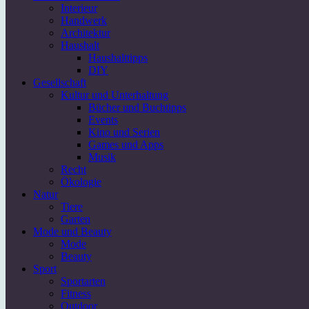
Interieur
Handwerk
Architektur
Haushalt
Haushalttipps
DIY
Gesellschaft
Kultur und Unterhaltung
Bücher und Buchtipps
Events
Kino und Serien
Games und Apps
Musik
Recht
Ökologie
Natur
Tiere
Garten
Mode und Beauty
Mode
Beauty
Sport
Sportarten
Fitness
Outdoor