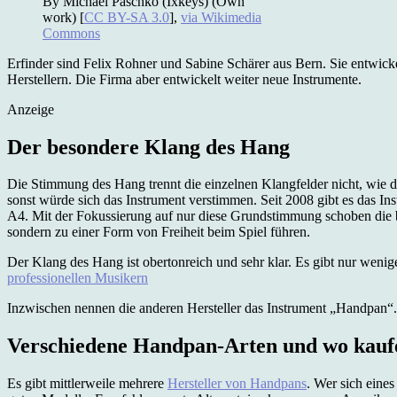
By Michael Paschko (Ixkeys) (Own
work) [
CC BY-SA 3.0
],
via Wikimedia
Commons
Erfinder sind Felix Rohner und Sabine Schärer aus Bern. Sie entwic
Herstellern. Die Firma aber entwickelt weiter neue Instrumente.
Anzeige
Der besondere Klang des Hang
Die Stimmung des Hang trennt die einzelnen Klangfelder nicht, wie di
sonst würde sich das Instrument verstimmen. Seit 2008 gibt es das I
A4. Mit der Fokussierung auf nur diese Grundstimmung schoben die b
sondern zu einer Form von Freiheit beim Spiel führen.
Der Klang des Hang ist obertonreich und sehr klar. Es gibt nur weni
professionellen Musikern
Inzwischen nennen die anderen Hersteller das Instrument „Handpan“.
Verschiedene Handpan-Arten und wo kauf
Es gibt mittlerweile mehrere
Hersteller von Handpans
. Wer sich eine