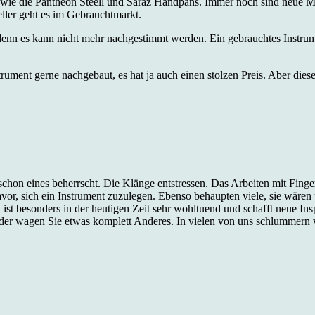
ie die Pantheon Steell und Saraz Handpans. Immer noch sind neue Mode
ller geht es im Gebrauchtmarkt.
 denn es kann nicht mehr nachgestimmt werden. Ein gebrauchtes Instrume
strument gerne nachgebaut, es hat ja auch einen stolzen Preis. Aber die
 schon eines beherrscht. Die Klänge entstressen. Das Arbeiten mit Fing
vor, sich ein Instrument zuzulegen. Ebenso behaupten viele, sie wäre
st besonders in der heutigen Zeit sehr wohltuend und schafft neue Inspi
oder wagen Sie etwas komplett Anderes. In vielen von uns schlummern 