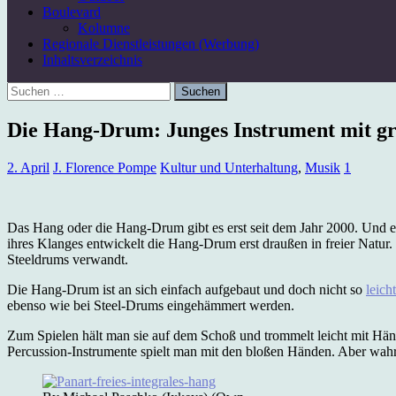
Boulevard
Kolumne
Regionale Dienstleistungen (Werbung)
Inhaltsverzeichnis
Suchen
nach:
Die Hang-Drum: Junges Instrument mit gr
2. April
J. Florence Pompe
Kultur und Unterhaltung
,
Musik
1
Das Hang oder die Hang-Drum gibt es erst seit dem Jahr 2000. Und es 
ihres Klanges entwickelt die Hang-Drum erst draußen in freier Natur. W
Steeldrums verwandt.
Die Hang-Drum ist an sich einfach aufgebaut und doch nicht so
leicht
ebenso wie bei Steel-Drums eingehämmert werden.
Zum Spielen hält man sie auf dem Schoß und trommelt leicht mit Hä
Percussion-Instrumente spielt man mit den bloßen Händen. Aber wahrs