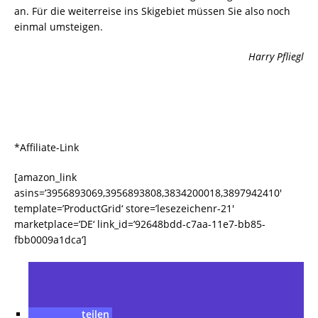
an. Für die weiterreise ins Skigebiet müssen Sie also noch
einmal umsteigen.
Harry Pfliegl
*Affiliate-Link
[amazon_link
asins=’3956893069,3956893808,3834200018,3897942410′
template=’ProductGrid‘ store=’lesezeichenr-21′
marketplace=’DE‘ link_id=’92648bdd-c7aa-11e7-bb85-
fbb0009a1dca‘]
teilen