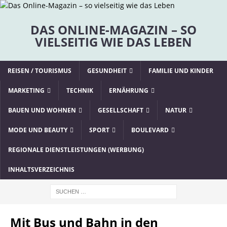
DAS ONLINE-MAGAZIN – SO
VIELSEITIG WIE DAS LEBEN
REISEN / TOURISMUS
GESUNDHEIT
FAMILIE UND KINDER
MARKETING
TECHNIK
ERNÄHRUNG
BAUEN UND WOHNEN
GESELLSCHAFT
NATUR
MODE UND BEAUTY
SPORT
BOULEVARD
REGIONALE DIENSTLEISTUNGEN (WERBUNG)
INHALTSVERZEICHNIS
Mit Bus und Bahn in den