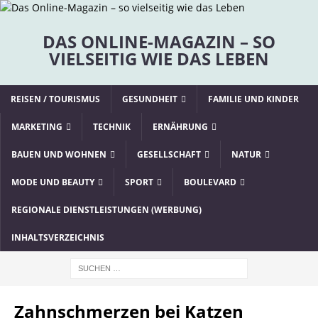
DAS ONLINE-MAGAZIN – SO
VIELSEITIG WIE DAS LEBEN
REISEN / TOURISMUS
GESUNDHEIT
FAMILIE UND KINDER
MARKETING
TECHNIK
ERNÄHRUNG
BAUEN UND WOHNEN
GESELLSCHAFT
NATUR
MODE UND BEAUTY
SPORT
BOULEVARD
REGIONALE DIENSTLEISTUNGEN (WERBUNG)
INHALTSVERZEICHNIS
Zahnschmerzen bei Katzen