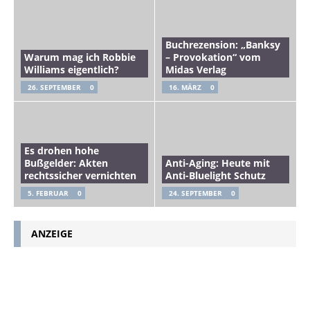
Buchrezension: „Banksy
Warum mag ich Robbie
– Provokation“ vom
Williams eigentlich?
Midas Verlag
26. SEPTEMBER
0
16. MÄRZ
0
Es drohen hohe
Bußgelder: Akten
Anti-Aging: Heute mit
rechtssicher vernichten
Anti-Bluelight Schutz
5. FEBRUAR
0
24. SEPTEMBER
0
ANZEIGE