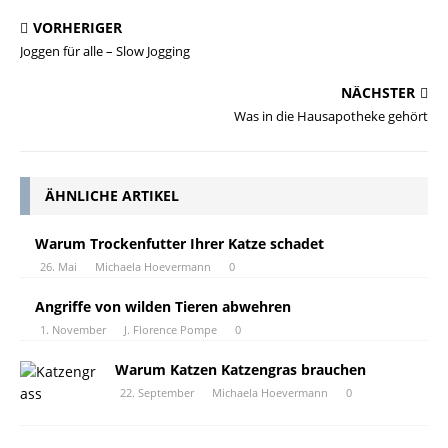
VORHERIGER
Joggen für alle – Slow Jogging
NÄCHSTER
Was in die Hausapotheke gehört
ÄHNLICHE ARTIKEL
Warum Trockenfutter Ihrer Katze schadet
26. Mai
Michaela Hoevermann
0
Angriffe von wilden Tieren abwehren
1. November
J. Florence Pompe
0
Warum Katzen Katzengras brauchen
22. September
Michaela Hoevermann
0