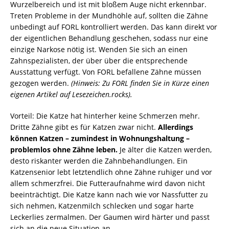
Wurzelbereich und ist mit bloßem Auge nicht erkennbar.
Treten Probleme in der Mundhöhle auf, sollten die Zähne
unbedingt auf FORL kontrolliert werden. Das kann direkt vor
der eigentlichen Behandlung geschehen, sodass nur eine
einzige Narkose nötig ist. Wenden Sie sich an einen
Zahnspezialisten, der über über die entsprechende
Ausstattung verfügt. Von FORL befallene Zähne müssen
gezogen werden.
(Hinweis: Zu FORL finden Sie in Kürze einen
eigenen Artikel auf Lesezeichen.rocks).
Vorteil: Die Katze hat hinterher keine Schmerzen mehr.
Dritte Zähne gibt es für Katzen zwar nicht.
Allerdings
können Katzen – zumindest in Wohnungshaltung –
problemlos ohne Zähne leben.
Je älter die Katzen werden,
desto riskanter werden die Zahnbehandlungen. Ein
Katzensenior lebt letztendlich ohne Zähne ruhiger und vor
allem schmerzfrei. Die Futteraufnahme wird davon nicht
beeinträchtigt. Die Katze kann nach wie vor Nassfutter zu
sich nehmen, Katzenmilch schlecken und sogar harte
Leckerlies zermalmen. Der Gaumen wird härter und passt
sich an die neue Situation an.