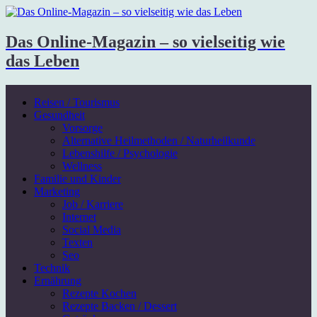
Das Online-Magazin – so vielseitig wie
das Leben
Reisen / Tourismus
Gesundheit
Vorsorge
Alternative Heilmethoden / Naturheilkunde
Lebenshilfe / Psychologie
Wellness
Familie und Kinder
Marketing
Job / Karriere
Internet
Social Media
Texten
Seo
Technik
Ernährung
Rezepte Kochen
Rezepte Backen / Dessert