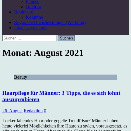
Fitness
Outdoor
Boulevard
Kolumne
Regionale Dienstleistungen (Werbung)
Inhaltsverzeichnis
Suchen
nach:
Monat:
August 2021
Beauty
Haarpflege für Männer: 3 Tipps, die es sich lohnt
auszuprobieren
26. August
Redaktion
0
Locker fallendes Haar oder gegelte Trendfrisur? Männer haben
heute vielerlei Möglichkeiten ihre Haare zu stylen, vorausgesetzt, es