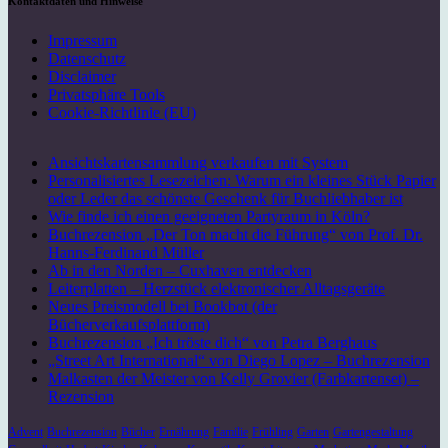
Kontaktdaten und Hinweise
Impressum
Datenschutz
Disclaimer
Privatsphäre Tools
Cookie-Richtlinie (EU)
Ansichtskartensammlung verkaufen mit System
Personalisiertes Lesezeichen: Warum ein kleines Stück Papier
oder Leder das schönste Geschenk für Buchliebhaber ist
Wie finde ich einen geeigneten Partyraum in Köln?
Buchrezension „Der Ton macht die Führung“ von Prof. Dr.
Hanns-Ferdinand Müller
Ab in den Norden – Cuxhaven entdecken
Leiterplatten – Herzstück elektronischer Alltagsgeräte
Neues Preismodell bei Bookbot (der
Bücherverkaufsplattform)
Buchrezension „Ich tröste dich“ von Petra Berghaus
„Street Art International“ von Diego Lopez – Buchrezension
Malkasten der Meister von Kelly Grovier (Farbkartenset) –
Rezension
Advent
Buchrezension
Bücher
Ernährung
Familie
Frühling
Garten
Gartengestaltung