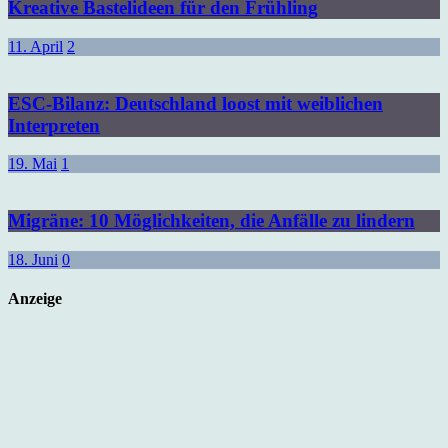
Kreative Bastelideen für den Frühling
11. April
2
ESC-Bilanz: Deutschland loost mit weiblichen
Interpreten
19. Mai
1
Migräne: 10 Möglichkeiten, die Anfälle zu lindern
18. Juni
0
Anzeige