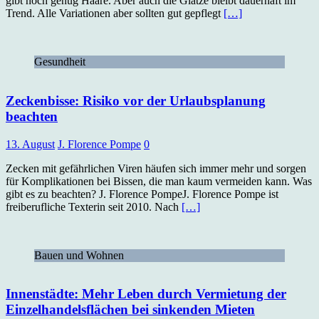
gibt noch genug Haare. Aber auch die Glatze bleibt dauerhaft im
Trend. Alle Variationen aber sollten gut gepflegt
[…]
Gesundheit
Zeckenbisse: Risiko vor der Urlaubsplanung
beachten
13. August
J. Florence Pompe
0
Zecken mit gefährlichen Viren häufen sich immer mehr und sorgen
für Komplikationen bei Bissen, die man kaum vermeiden kann. Was
gibt es zu beachten? J. Florence PompeJ. Florence Pompe ist
freiberufliche Texterin seit 2010. Nach
[…]
Bauen und Wohnen
Innenstädte: Mehr Leben durch Vermietung der
Einzelhandelsflächen bei sinkenden Mieten