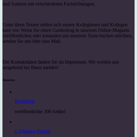
und Autoren mit verschiedenen Fachrichtungen.
Unter ihren Texten stellen sich unsere Kolleginnen und Kollegen
kurz vor. Wenn Sie einen Gastbeitrag in unserem Online-Magazin
veröffentlichen oder jemanden aus unserem Team buchen möchten,
senden Sie uns bitte eine Mail.
Die Kontaktdaten finden Sie im Impressum. Wir werden uns
umgehend bei Ihnen melden!
Autoren
Redaktion
veröffentlichte 300 Artikel
J. Florence Pompe