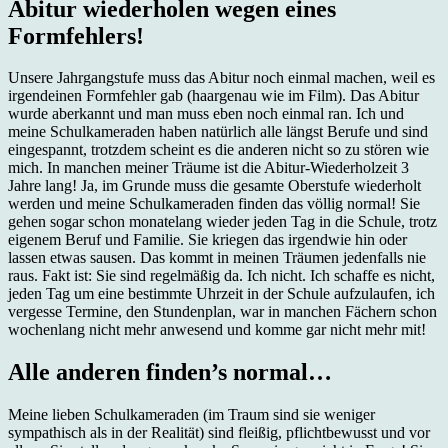
Abitur wiederholen wegen eines
Formfehlers!
Unsere Jahrgangstufe muss das Abitur noch einmal machen, weil es
irgendeinen Formfehler gab (haargenau wie im Film). Das Abitur
wurde aberkannt und man muss eben noch einmal ran. Ich und
meine Schulkameraden haben natürlich alle längst Berufe und sind
eingespannt, trotzdem scheint es die anderen nicht so zu stören wie
mich. In manchen meiner Träume ist die Abitur-Wiederholzeit 3
Jahre lang! Ja, im Grunde muss die gesamte Oberstufe wiederholt
werden und meine Schulkameraden finden das völlig normal! Sie
gehen sogar schon monatelang wieder jeden Tag in die Schule, trotz
eigenem Beruf und Familie. Sie kriegen das irgendwie hin oder
lassen etwas sausen. Das kommt in meinen Träumen jedenfalls nie
raus. Fakt ist: Sie sind regelmäßig da. Ich nicht. Ich schaffe es nicht,
jeden Tag um eine bestimmte Uhrzeit in der Schule aufzulaufen, ich
vergesse Termine, den Stundenplan, war in manchen Fächern schon
wochenlang nicht mehr anwesend und komme gar nicht mehr mit!
Alle anderen finden’s normal…
Meine lieben Schulkameraden (im Traum sind sie weniger
sympathisch als in der Realität) sind fleißig, pflichtbewusst und vor