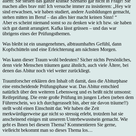
allem: Sie stellen das ganze kranke Szenario gar nicht in Frage! Sie
machen alles brav mit! Ich versuche immer zu insistieren: „Hey wir
sind erwachsen, wir haben studiert, andere Ausbildungen gemacht,
stehen mitten im Beruf – das alles hier macht keinen Sinn! “
Aber es scheint niemand sonst so zu denken wie ich bzw. sie haben
sich gut damit arrangiert. Kafka lässt grüssen – und das war
übrigens eines der Prüfungsthemen.
Was bleibt ist ein unangenehmes, albtraumhaftes Gefühl, dann
Kopfschütteln und eine Erleichterung am nächsten Morgen.
Was kann dieser Traum wohl bedeuten? Sicher nichts Persönliches,
denn viele Menschen träumen ganz ähnlich, auch viele Ältere, bei
denen das Abitur noch viel weiter zurückliegt.
Traumforscher erklären den Inhalt oft damit, dass die Abiturphase
eine entscheidende Prüfungsphase war. Das Abitur entschied
natürlich über den weiteren Lebensweg und es heißt nicht umsonst:
Reifeprüfung. Die erste große Prüfung im jungen Leben (neben dem
Führerschein, wo ich durchgerasselt bin, aber nie davon träume!!)
stellt wohl einen Einschnitt dar. Wir haben die Zeit
merkwürdigerweise gar nicht so stressig erlebt, trotzdem hat sie
anscheinend einiges mit unserem Unterbewusstsein gemacht. Wie
geht es Ihnen bei diesem Thema? Kommentieren Sie gerne,
vielleicht bekommt man so dieses Thema los…