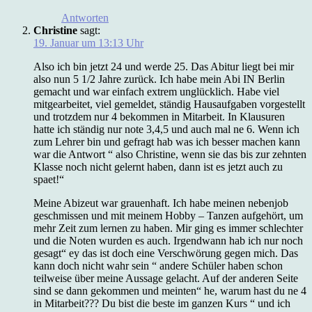
Antworten
Christine
sagt:
19. Januar um 13:13 Uhr
Also ich bin jetzt 24 und werde 25. Das Abitur liegt bei mir
also nun 5 1/2 Jahre zurück. Ich habe mein Abi IN Berlin
gemacht und war einfach extrem unglücklich. Habe viel
mitgearbeitet, viel gemeldet, ständig Hausaufgaben vorgestellt
und trotzdem nur 4 bekommen in Mitarbeit. In Klausuren
hatte ich ständig nur note 3,4,5 und auch mal ne 6. Wenn ich
zum Lehrer bin und gefragt hab was ich besser machen kann
war die Antwort “ also Christine, wenn sie das bis zur zehnten
Klasse noch nicht gelernt haben, dann ist es jetzt auch zu
spaet!“
Meine Abizeut war grauenhaft. Ich habe meinen nebenjob
geschmissen und mit meinem Hobby – Tanzen aufgehört, um
mehr Zeit zum lernen zu haben. Mir ging es immer schlechter
und die Noten wurden es auch. Irgendwann hab ich nur noch
gesagt“ ey das ist doch eine Verschwörung gegen mich. Das
kann doch nicht wahr sein “ andere Schüler haben schon
teilweise über meine Aussage gelacht. Auf der anderen Seite
sind se dann gekommen und meinten“ he, warum hast du ne 4
in Mitarbeit??? Du bist die beste im ganzen Kurs “ und ich