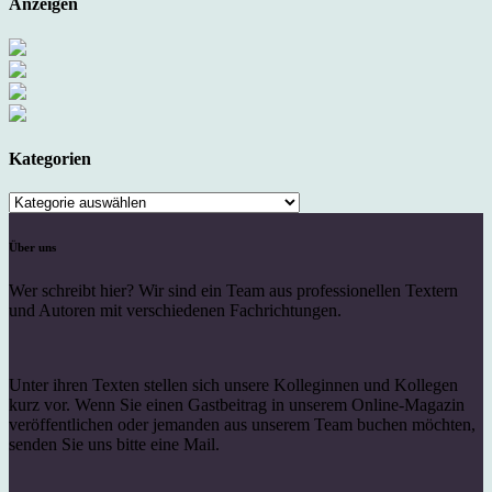
Anzeigen
Kategorien
Kategorien
Über uns
Wer schreibt hier? Wir sind ein Team aus professionellen Textern
und Autoren mit verschiedenen Fachrichtungen.
Unter ihren Texten stellen sich unsere Kolleginnen und Kollegen
kurz vor. Wenn Sie einen Gastbeitrag in unserem Online-Magazin
veröffentlichen oder jemanden aus unserem Team buchen möchten,
senden Sie uns bitte eine Mail.