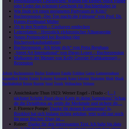
Personalisiertes Lesezeichen: Warum ein kleines Stück Papier
oder Leder das schönste Geschenk für Buchliebhaber ist
Wie finde ich einen geeigneten Partyraum in Köln?
Buchrezension „Der Ton macht die Führung“ von Prof. Dr.
Hanns-Ferdinand Müller
Ab in den Norden – Cuxhaven entdecken
Leiterplatten – Herzstück elektronischer Alltagsgeräte
Neues Preismodell bei Bookbot (der
Bücherverkaufsplattform)
Buchrezension „Ich tröste dich“ von Petra Berghaus
„Street Art International“ von Diego Lopez – Buchrezension
Malkasten der Meister von Kelly Grovier (Farbkartenset) –
Rezension
Advent
Buchrezension
Bücher
Ernährung
Familie
Frühling
Garten
Gartengestaltung
Gesundheit
Herbst
Kinder
Kolumne
Kosmetik
Kunst
Literatur
Marketing
Mode
Musik
Nachhaltigkeit
Reisen
Rezepte
Sport
Trends
Weihnachten
Wohnen
Ansichtskarte Thun 1923: Werner Engel - iTrado -:
[…]
nächster Schritt: Passt diese Karte in deine Sammlung? Schau
dir die Detailfotos an, prüfe die Merkmale und sichere dir…
J. Florence Pompe:
Danke für deinen Kommentar! Ja,
Bookbot hat sich bislang richtig gelohnt, jetzt wohl nur noch
für neue Bücher. Ebay ist…
Rainer:
Danke für den interessanten Text. Ich habe bis dato