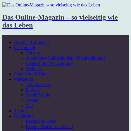
Das Online-Magazin – so vielseitig wie
das Leben
Reisen / Tourismus
Gesundheit
Vorsorge
Alternative Heilmethoden / Naturheilkunde
Lebenshilfe / Psychologie
Wellness
Familie und Kinder
Marketing
Job / Karriere
Internet
Social Media
Texten
Seo
Technik
Ernährung
Rezepte Kochen
Rezepte Backen / Dessert