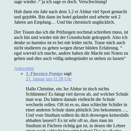
sage wieder -“ ja ich sage es doch. Verschwörung!
Hab dann ein Jahr nach dem 3.2 er Abitur viel Sport gemacht
und gejobbt. Bin dann im hotel gelandet und arbeite seit 2
Jahren am Empfang… Und bin chronisch unglücklich.
Der Traum das ich die Prüfungen nochmal schreiben muss, ist
auch hin und wieder mit der Grundschule gekoppelt. Also ich
denke so harmlos ist es bei mir leider nicht. Traue mich auch
nicht studieren zu gehen wegen dieser blöden Erfahrung. “
egal wieviel ich mache, andere haben die Macht mir Noten zu
geben und dies auch völlig unbegründet so stehen zu lassen“
Antworten
J. Florence Pompe
sagt:
21. Januar um 11:28 Uhr
Hallo Christine, ein 3er Abitur ist doch nichts
Schlimmes! Es hängt viel davon ab, auf welcher Schule
man war. Du hättest damals vielleicht die Schule
wechseln sollen. Oft ist es so, dass schlechte Schüler in
einer anderen Schule dann plötzlich 2en bekommen…..
Und vom Studium solltest du dich deswegen keinesfalls
abhalten lassen!! Es ist sehr oft so, dass man im
Studium in Fächern richtig gut ist, in denen die Lehrer
einen noch schlecht bewertet haben! Das ist oft eine