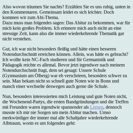
Also wovon träumen Sie nachts? Erzählen Sie es uns ruhig, unten in
den Kommentaren. Gemeinsam leidet es sich leichter. Doch
kommen wir zum Abi-Thema.
Dazu muss man folgendes sagen: Das Abitur zu bekommen, war für
mich kein großes Problem. Ich erinnere mich auch nicht an eine
stressige Zeit, kann also die immer wiederkehrende Thematik gar
nicht verstehen.
Gut, ich war nicht besonders fleißig und hätte einen besseren
Notendurchschnitt erreichen können. Allein, was hätte es gebracht?
Ich wollte kein NC-Fach studieren und für Germanistik und
Pädagogik reichte es allemal. Bevor jetzt irgendwer nach meinem
Notendurchschnitt fragt, dem sei gesagt: Unsere Schule
(Gymnasium am Ölberg) war eh verschrieen, besonders schwer zu
sein. Man bekam nicht so schnell gute Noten wie in Bonn und
manch einer wechselte deswegen auch gerne die Schule.
Nun, besonders interessierten mich Leistung und gute Noten nicht,
die Wochenend-Partys, die ersten Bandgründungen und die Treffen
mit Freunden waren irgendwie spannender als
Lernen
, dennoch
musste ich mir nie Sorgen um mein Abitur machen. Umso
merkwürdiger der immer mal alle Schaltjahre wiederkehrende
Albtraum, worin es um folgendes geht: