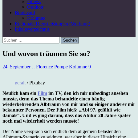
Fitness
Outdoor
Boulevard
Kolumne
Regionale Dienstleistungen (Werbung)
Inhaltsverzeichnis
Suchen
nach:
Und wovon träumen Sie so?
24. September
J. Florence Pompe
Kolumne
9
geralt
/ Pixabay
Neulich kam ein
Film
im TV, den ich mir unbedingt ansehen
musste, denn das Thema behandelte einen häufig
wiederkehrenden Albtraum von mir und so einiger anderer mir
bekannter Personen. Der Film hieß: „Abi 97, gefühlt wie
damals“. Und es ging darum, dass das Abitur 20 Jahre später
noch mal wiederholt werden musste!
Der Name versprach sich endlich dem allgemein belastenden
Albtraum-Szenario zu widmen, war aber in dieser Hinsicht eine