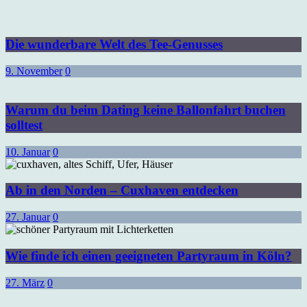
Die wunderbare Welt des Tee-Genusses
9. November
0
Warum du beim Dating keine Ballonfahrt buchen
solltest
10. Januar
0
Ab in den Norden – Cuxhaven entdecken
27. Januar
0
Wie finde ich einen geeigneten Partyraum in Köln?
27. März
0