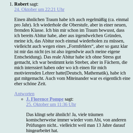
Robert
sagt:
24. Oktober um 22:21 Uhr
Einen ähnlichen Traum habe ich auch regelmäßig (ca. einmal
pro Jahr). Ich wiederhole die Oberstufe, aber in einer neuen,
fremden Klasse. Ich bin mir schon im Traum bewusst, dass
ich bereits Abitur habe, aber aus irgendwelchen Gründen,
meine ich, das Abitur noch einmal wiederholen zu müssen,
vielleicht auch wegen eines „Formfehlers“, aber so ganz klar
ist mir das nicht (es ist also irgendwie auch meine eigene
Entscheidung). Das reale Abitur habe ich ohne Stress gut
gemacht, ich war bestimmt kein Streber, aber in Fächern, die
mich interssiert haben oder wo ich einen für mich
motivierenden Lehrer hatte(Deutsch, Mathematik), habe ich
gut mitgemacht. Auch vom Miteinander war es eigentlich eine
eher schöne Zeit.
Antworten
J. Florence Pompe
sagt:
25. Oktober um 11:36 Uhr
Das klingt sehr ähnlich! Ja, viele träumen
komischerweise immer wieder vom Abi, von anderen
Prüfungen nicht.. vielleicht weil man 13 Jahre darauf
hingearbeitet hat.