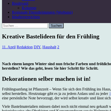
Boulevard
Kolumne
Regionale Dienstleistungen (Werbung)
Inhaltsverzeichnis
Suchen
nach:
Kreative Bastelideen für den Frühling
11. April
Redaktion
DIY
,
Haushalt
2
Nach einem langen Winter sind nun frische Farben und fröhlich
herstellen? Wie das geht, lesen Sie hier Schritt für Schritt.
Dekorationen selber machen ist in!
Frühlingsanfang ist Pflanzzeit – Wenn Sie sich den Frühling ins Hau
selbst herstellen. Heutzutage gibt es ja zu jedem Anlass und zu jeder
J
eine persönliche Note bevorzugt, der wird selbst kreativ und lässt sic
Viele Bastelmaterialien müssen dabei noch nicht einmal neu gekauft 
beispielsweise alte Obstkisten und Konservendosen sowie Holzreste 