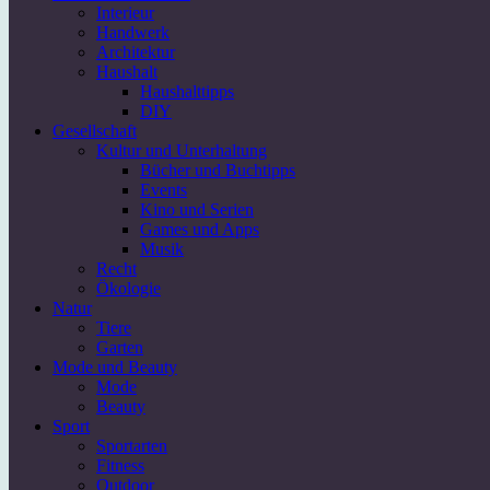
Interieur
Handwerk
Architektur
Haushalt
Haushalttipps
DIY
Gesellschaft
Kultur und Unterhaltung
Bücher und Buchtipps
Events
Kino und Serien
Games und Apps
Musik
Recht
Ökologie
Natur
Tiere
Garten
Mode und Beauty
Mode
Beauty
Sport
Sportarten
Fitness
Outdoor