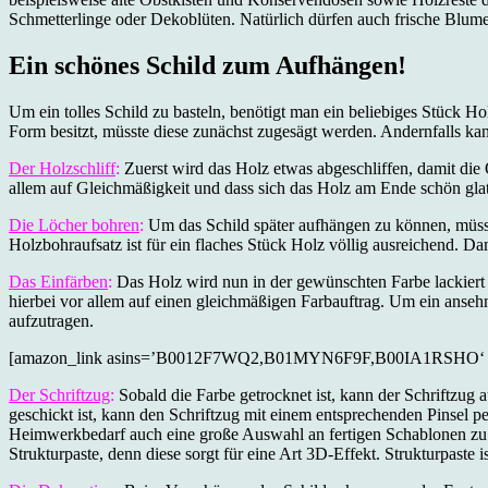
Schmetterlinge oder Dekoblüten. Natürlich dürfen auch frische Bl
Ein schönes Schild zum Aufhängen!
Um ein tolles Schild zu basteln, benötigt man ein beliebiges Stück H
Form besitzt, müsste diese zunächst zugesägt werden. Andernfalls ka
Der Holzschliff
:
Zuerst wird das Holz etwas abgeschliffen, damit die O
allem auf Gleichmäßigkeit und dass sich das Holz am Ende schön glatt
Die Löcher bohren
:
Um das Schild später aufhängen zu können, müss
Holzbohraufsatz ist für ein flaches Stück Holz völlig ausreichend. D
Das Einfärben
:
Das Holz wird nun in der gewünschten Farbe lackiert
hierbei vor allem auf einen gleichmäßigen Farbauftrag. Um ein ansehn
aufzutragen.
[amazon_link asins=’B0012F7WQ2,B01MYN6F9F,B00IA1RSHO‘ templa
D
e
r Schriftzug
:
Sobald die Farbe getrocknet ist, kann der Schriftzug
geschickt ist, kann den Schriftzug mit einem entsprechenden Pinsel pe
Heimwerkbedarf auch eine große Auswahl an fertigen Schablonen zu k
Strukturpaste, denn diese sorgt für eine Art 3D-Effekt. Strukturpaste