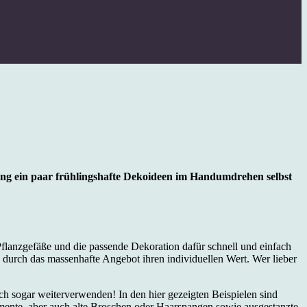
ung ein paar frühlingshafte Dekoideen im Handumdrehen selbst
Pflanzgefäße und die passende Dekoration dafür schnell und einfach
e durch das massenhafte Angebot ihren individuellen Wert. Wer lieber
ch sogar weiterverwenden! In den hier gezeigten Beispielen sind
mente, aber auch alte Broschen oder Haarspangen sowie ausgestanzte