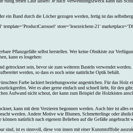
ie ruhig freien Lauf lassen! Je nach Verwendungszweck kann das Schi
 ein Band durch die Löcher gezogen werden, fertig ist das selbstherge
te=’ProductCarousel‘ store=’lesezeichenr-21′ marketplace=’DE‘
rbare Pflanzgefäße selbst herstellen. Wer keine Obstkiste zur Verfügun
ehen, kann es losgehen:
 getrocknet sein, bevor sie
zum weiteren Basteln verwendet werden. Di
aufbereitet werden, so dass es noch seine natürliche Optik behält.
nschten Farbe lackiert beziehungsweise angestrichen. Für das Holz e
 zurückgreifen. Wer es aber gerne einfach und
schnell liebt, für den gi
hen Aufwand nicht scheut, der kann zum Beispiel die Holzkisten ansch
ocknet, kann mit dem Verzieren
begonnen werden. Auch hier ist alles e
acht werden. Andere Motive wie Blumen, Schmetterlinge oder ähnliche
önnen natürlich nach eigenem Belieben auf die Gefäße angebracht wer
 sind, ist es sinnvoll, diese von
innen mit einer Kunststofffolie auszu