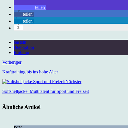
teilen
teilen
teilen
basteln
Dekoration
Frühling
Vorheriger
Krafttraining bis ins hohe Alter
Nächster
Softshelljacke: Multitalent für Sport und Freizeit
Ähnliche Artikel
DIY