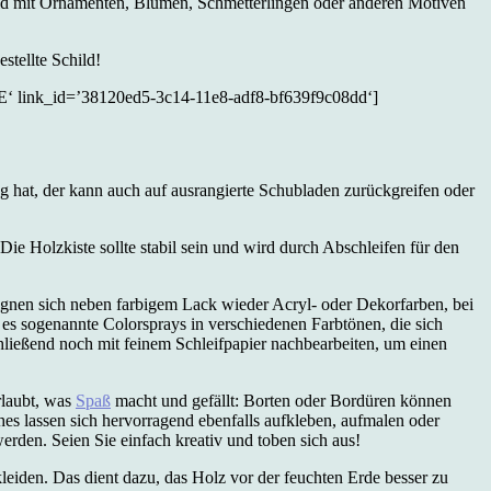
ld mit Ornamenten, Blumen, Schmetterlingen oder anderen Motiven
stellte Schild!
 link_id=’38120ed5-3c14-11e8-adf8-bf639f9c08dd‘]
g hat, der kann auch auf ausrangierte Schubladen zurückgreifen oder
e Holzkiste sollte stabil sein und wird durch Abschleifen für den
ignen sich neben farbigem Lack wieder Acryl- oder Dekorfarben, bei
bt es sogenannte Colorsprays in verschiedenen Farbtönen, die sich
ließend noch mit feinem Schleifpapier nachbearbeiten, um einen
rlaubt, was
Spaß
macht und gefällt: Borten oder Bordüren können
s lassen sich hervorragend ebenfalls aufkleben, aufmalen oder
den. Seien Sie einfach kreativ und toben sich aus!
kleiden. Das dient dazu, das Holz vor der feuchten Erde besser zu