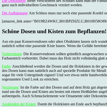
Die Dekoration
:
Beim Verschönern des Schildes kann man der Fantas
ganz nach individuellem Geschmack verziert werden.
Die Aufhängung
:
Am Schluss muss nur noch eine passende Kordel oder
[amazon_link asins=’B019RZ4WKC,B01BPZHZLU,B010H58O8M‘ templa
Schöne Dosen und Kisten zum Bepflanzen!
Aus ein paar Konservendosen oder alten Obstkisten lassen sich wunde
natürlich selbst eine passende Kiste bauen. Wenn die Gefäße bereitst
Vorbereitung
:
Die Konservendosen sollten gründlich ausgewaschen und
Farbanstrich vorbereitet. Dabei muss das Holz nicht vollständig glatt 
Farbe
:
Anschließend werden die Dosen und die Holzkisten in der gewü
den Dosen kann man natürlich auch auf spezielle Produkte für Metall
sogar für viele Untergründe eignen! Und wer etwas mehr handwerklic
sogenannten Used Look zu erreichen.
Verzierung
:
Ist die Farbe auf den Dosen und auf dem Holz gut abgetr
rund um die Dosen und Kisten am besten mit einem Heißkleber angebr
aufstempeln. Auch Schmuckelemente wie Ornamente oder Dekosteine k
Auskleiden der Kisten
:
Damit die Holzkisten am Ende auch bepflanzbar