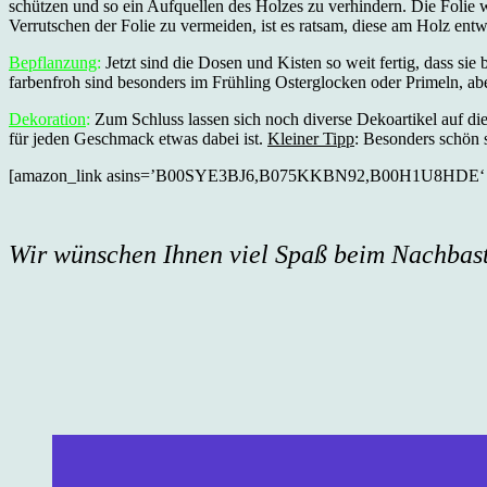
schützen und so ein Aufquellen des Holzes zu verhindern. Die Folie w
Verrutschen der Folie zu vermeiden, ist es ratsam, diese am Holz entw
Bepflanzung
:
Jetzt sind die Dosen und Kisten so weit fertig, dass si
farbenfroh sind besonders im Frühling Osterglocken oder Primeln, abe
Dekoration
:
Zum Schluss lassen sich noch diverse Dekoartikel auf die
für jeden Geschmack etwas dabei ist.
Kleiner Tipp
: Besonders schön 
[amazon_link asins=’B00SYE3BJ6,B075KKBN92,B00H1U8HDE‘ templa
Wir wünschen Ihnen viel Spaß beim Nachbast