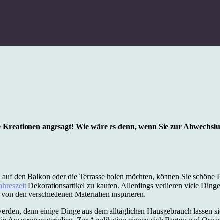
e Kreationen angesagt! Wie wäre es denn, wenn Sie zur Abwechsl
s, auf den Balkon oder die Terrasse holen möchten, können Sie schöne 
ahreszeit
Dekorationsartikel zu kaufen. Allerdings verlieren viele Ding
h von den verschiedenen Materialien inspirieren.
werden, denn einige Dinge aus dem alltäglichen Hausgebrauch lassen si
die Ausgangsmaterialien. Zur Applikation eignen sich Borten und Orna