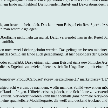
umen am Ende nicht fehlen! Die folgenden Bastel- und Dekorationsid
olz, am besten unbehandelt. Das kann zum Beispiel ein Rest Sperrholz se
nn man sofort losgelegen:
berfläche nicht mehr zu rau ist.
Dafür verwendet man in der Regel Schl
 anfühlt.
en noch zwei Löcher gebohrt werden. Das gelingt am besten mit einer
amit das Schild am Ende auch geradehängt, ist hier besonders der gleic
 oder eingefärbt. Dazu eignen sich zum Beispiel ganz gewöhnliche Ac
liches Ergebnis zu erzielen, bietet es sich für Ungeübte an, mit einem
te=’ProductCarousel‘ store=’lesezeichenr-21′ marketplace=’DE‘ 
 aufgebracht werden. Je nachdem,
wofür man das Schild verwenden möcht
r Hand auftragen. Hilfreicher ist es jedoch, eine Schablone zu verwende
aufen. Verwendet werden kann hier ebenfalls ganz normale Acryl-oder
 ist eine spachtelbare Modellierpaste, die weiß und deckend trocknet u