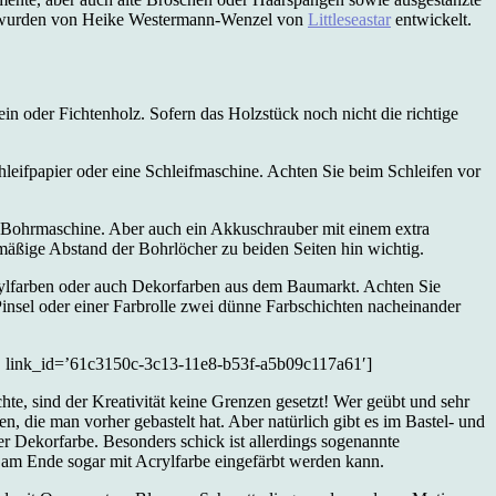
een wurden von Heike Westermann-Wenzel von
Littleseastar
entwickelt.
in oder Fichtenholz. Sofern das Holzstück noch nicht die richtige
eifpapier oder eine Schleifmaschine. Achten Sie beim Schleifen vor
 Bohrmaschine. Aber auch ein Akkuschrauber mit einem extra
hmäßige Abstand der Bohrlöcher zu beiden Seiten hin wichtig.
rylfarben oder auch Dekorfarben aus dem Baumarkt. Achten Sie
 Pinsel oder einer Farbrolle zwei dünne Farbschichten nacheinander
link_id=’61c3150c-3c13-11e8-b53f-a5b09c117a61′]
e, sind der Kreativität keine Grenzen gesetzt! Wer geübt und sehr
n, die man vorher gebastelt hat. Aber natürlich gibt es im Bastel- und
 Dekorfarbe. Besonders schick ist allerdings sogenannte
nd am Ende sogar mit Acrylfarbe eingefärbt werden kann.