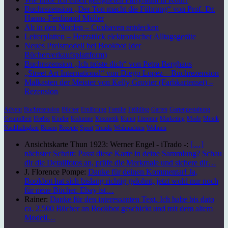
Buchrezension „Der Ton macht die Führung“ von Prof. Dr.
Hanns-Ferdinand Müller
Ab in den Norden – Cuxhaven entdecken
Leiterplatten – Herzstück elektronischer Alltagsgeräte
Neues Preismodell bei Bookbot (der
Bücherverkaufsplattform)
Buchrezension „Ich tröste dich“ von Petra Berghaus
„Street Art International“ von Diego Lopez – Buchrezension
Malkasten der Meister von Kelly Grovier (Farbkartenset) –
Rezension
Advent
Buchrezension
Bücher
Ernährung
Familie
Frühling
Garten
Gartengestaltung
Gesundheit
Herbst
Kinder
Kolumne
Kosmetik
Kunst
Literatur
Marketing
Mode
Musik
Nachhaltigkeit
Reisen
Rezepte
Sport
Trends
Weihnachten
Wohnen
Ansichtskarte Thun 1923: Werner Engel - iTrado -:
[…]
nächster Schritt: Passt diese Karte in deine Sammlung? Schau
dir die Detailfotos an, prüfe die Merkmale und sichere dir…
J. Florence Pompe:
Danke für deinen Kommentar! Ja,
Bookbot hat sich bislang richtig gelohnt, jetzt wohl nur noch
für neue Bücher. Ebay ist…
Rainer:
Danke für den interessanten Text. Ich habe bis dato
ca. 2.500 Bücher an Bookbot geschickt und mit dem altem
Modell…