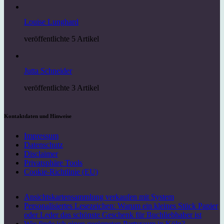
Louise Lunghard
veröffentlichte 5 Artikel
Jutta Schneider
veröffentlichte 3 Artikel
Kontaktdaten und Hinweise
Impressum
Datenschutz
Disclaimer
Privatsphäre Tools
Cookie-Richtlinie (EU)
Ansichtskartensammlung verkaufen mit System
Personalisiertes Lesezeichen: Warum ein kleines Stück Papier
oder Leder das schönste Geschenk für Buchliebhaber ist
Wie finde ich einen geeigneten Partyraum in Köln?