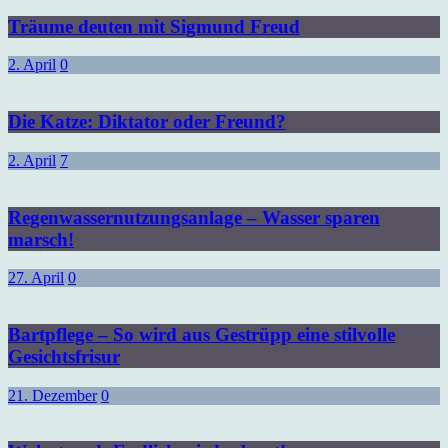
Träume deuten mit Sigmund Freud
2. April
0
Die Katze: Diktator oder Freund?
2. April
7
Regenwassernutzungsanlage – Wasser sparen
marsch!
27. April
0
Bartpflege – So wird aus Gestrüpp eine stilvolle
Gesichtsfrisur
21. Dezember
0