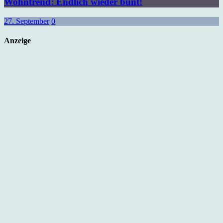
Wohntrend: Endlich wieder bunt!
27. September
0
Anzeige