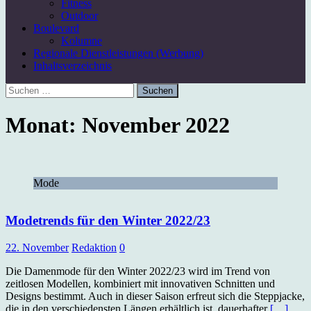
Fitness
Outdoor
Boulevard
Kolumne
Regionale Dienstleistungen (Werbung)
Inhaltsverzeichnis
Suchen
nach:
Monat:
November 2022
Mode
Modetrends für den Winter 2022/23
22. November
Redaktion
0
Die Damenmode für den Winter 2022/23 wird im Trend von
zeitlosen Modellen, kombiniert mit innovativen Schnitten und
Designs bestimmt. Auch in dieser Saison erfreut sich die Steppjacke,
die in den verschiedensten Längen erhältlich ist, dauerhafter
[…]