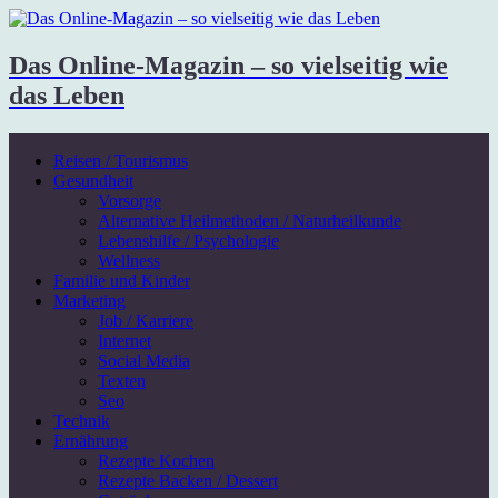
Das Online-Magazin – so vielseitig wie
das Leben
Reisen / Tourismus
Gesundheit
Vorsorge
Alternative Heilmethoden / Naturheilkunde
Lebenshilfe / Psychologie
Wellness
Familie und Kinder
Marketing
Job / Karriere
Internet
Social Media
Texten
Seo
Technik
Ernährung
Rezepte Kochen
Rezepte Backen / Dessert