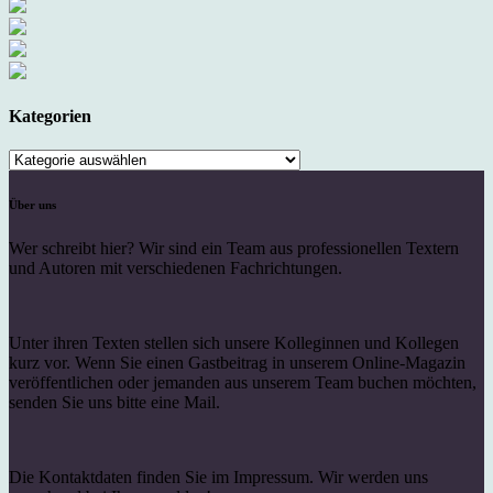
Kategorien
Kategorien
Über uns
Wer schreibt hier? Wir sind ein Team aus professionellen Textern
und Autoren mit verschiedenen Fachrichtungen.
Unter ihren Texten stellen sich unsere Kolleginnen und Kollegen
kurz vor. Wenn Sie einen Gastbeitrag in unserem Online-Magazin
veröffentlichen oder jemanden aus unserem Team buchen möchten,
senden Sie uns bitte eine Mail.
Die Kontaktdaten finden Sie im Impressum. Wir werden uns