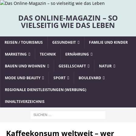
DAS ONLINE-MAGAZIN – SO
VIELSEITIG WIE DAS LEBEN
REISEN / TOURISMUS
GESUNDHEIT
FAMILIE UND KINDER
MARKETING
TECHNIK
ERNÄHRUNG
BAUEN UND WOHNEN
GESELLSCHAFT
NATUR
MODE UND BEAUTY
SPORT
BOULEVARD
REGIONALE DIENSTLEISTUNGEN (WERBUNG)
INHALTSVERZEICHNIS
Kaffeekonsum weltweit – wer