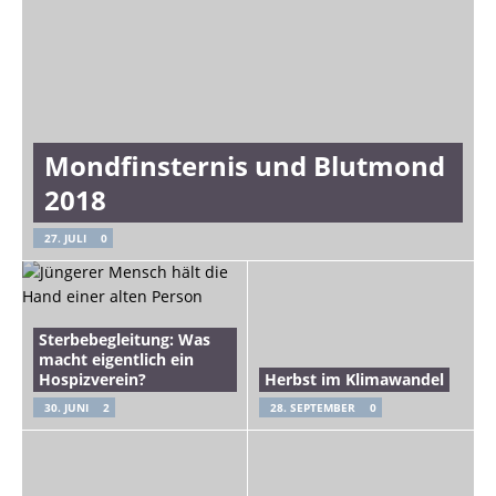
Mondfinsternis und Blutmond
2018
27. JULI
0
Sterbebegleitung: Was
macht eigentlich ein
Hospizverein?
Herbst im Klimawandel
30. JUNI
2
28. SEPTEMBER
0