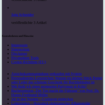
Jutta Schneider
veröffentlichte 3 Artikel
Kontaktdaten und Hinweise
Impressum
Datenschutz
Disclaimer
Privatsphäre Tools
Cookie-Richtlinie (EU)
Ansichtskartensammlung verkaufen mit System
Personalisiertes Lesezeichen: Warum ein kleines Stück Papier
oder Leder das schönste Geschenk für Buchliebhaber ist
Wie finde ich einen geeigneten Partyraum in Köln?
Buchrezension „Der Ton macht die Führung“ von Prof. Dr.
Hanns-Ferdinand Müller
Ab in den Norden – Cuxhaven entdecken
Leiterplatten – Herzstück elektronischer Alltagsgeräte