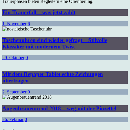
Ein Trauerfall – was jetzt zählt
1. November
6
Taschenuhren sind wieder gefragt – Stilvolle
Klassiker mit modernem Twist
29. Oktober
0
Mit dem Repaper Tablet echte Zeichungen
übertragen
2. September
0
Augenbrauentrend 2018 – weg mit der Pinzette!
26. Februar
0