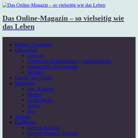
Das Online-Magazin – so vielseitig wie
das Leben
Reisen / Tourismus
Gesundheit
Vorsorge
Alternative Heilmethoden / Naturheilkunde
Lebenshilfe / Psychologie
Wellness
Familie und Kinder
Marketing
Job / Karriere
Internet
Social Media
Texten
Seo
Technik
Ernährung
Rezepte Kochen
Rezepte Backen / Dessert