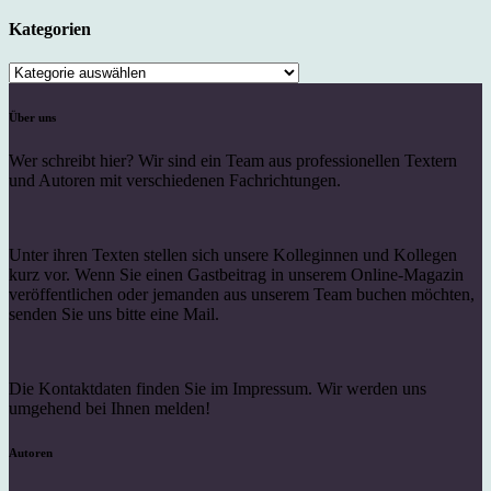
Kategorien
Kategorien
Über uns
Wer schreibt hier? Wir sind ein Team aus professionellen Textern
und Autoren mit verschiedenen Fachrichtungen.
Unter ihren Texten stellen sich unsere Kolleginnen und Kollegen
kurz vor. Wenn Sie einen Gastbeitrag in unserem Online-Magazin
veröffentlichen oder jemanden aus unserem Team buchen möchten,
senden Sie uns bitte eine Mail.
Die Kontaktdaten finden Sie im Impressum. Wir werden uns
umgehend bei Ihnen melden!
Autoren