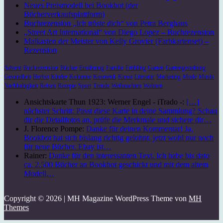
Neues Preismodell bei Bookbot (der
Bücherverkaufsplattform)
Buchrezension „Ich tröste dich“ von Petra Berghaus
„Street Art International“ von Diego Lopez – Buchrezension
Malkasten der Meister von Kelly Grovier (Farbkartenset) –
Rezension
Advent
Buchrezension
Bücher
Ernährung
Familie
Frühling
Garten
Gartengestaltung
Gesundheit
Herbst
Kinder
Kolumne
Kosmetik
Kunst
Literatur
Marketing
Mode
Musik
Nachhaltigkeit
Reisen
Rezepte
Sport
Trends
Weihnachten
Wohnen
Ansichtskarte Thun 1923: Werner Engel - iTrado -:
[…]
nächster Schritt: Passt diese Karte in deine Sammlung? Schau
dir die Detailfotos an, prüfe die Merkmale und sichere dir…
J. Florence Pompe:
Danke für deinen Kommentar! Ja,
Bookbot hat sich bislang richtig gelohnt, jetzt wohl nur noch
für neue Bücher. Ebay ist…
Rainer:
Danke für den interessanten Text. Ich habe bis dato
ca. 2.500 Bücher an Bookbot geschickt und mit dem altem
Modell…
Copyright © 2026 | MH Magazine WordPress Theme von
MH
Themes