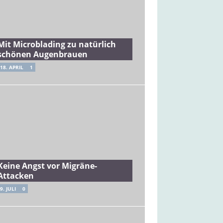
Mit Microblading zu natürlich
schönen Augenbrauen
18. APRIL
1
Keine Angst vor Migräne-
Attacken
9. JULI
0