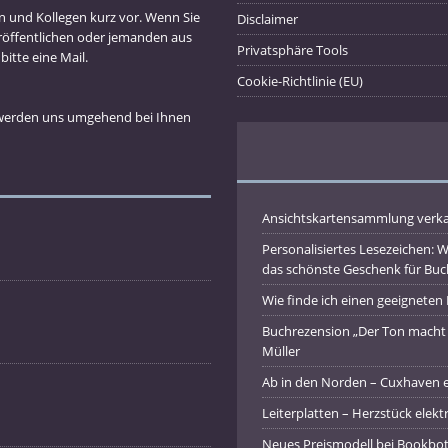
en und Kollegen kurz vor. Wenn Sie
Disclaimer
röffentlichen oder jemanden aus
Privatsphäre Tools
tte eine Mail.
Cookie-Richtlinie (EU)
 werden uns umgehend bei Ihnen
Ansichtskartensammlung verka
Personalisiertes Lesezeichen: 
das schönste Geschenk für Buch
Wie finde ich einen geeigneten
Buchrezension „Der Ton macht 
Müller
Ab in den Norden – Cuxhaven 
Leiterplatten – Herzstück elekt
Neues Preismodell bei Bookbot