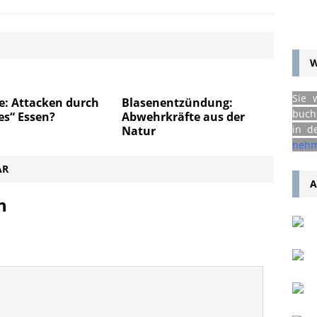
W
Sie 
e: Attacken durch
Blasenentzündung:
buch
es“ Essen?
Abwehrkräfte aus der
in d
Natur
nehm
AR
A
n