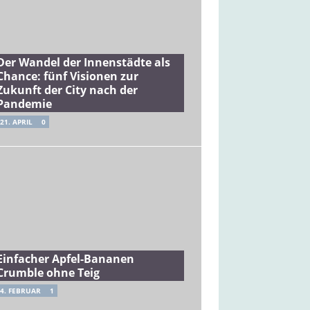
Der Wandel der Innenstädte als
Chance: fünf Visionen zur
Zukunft der City nach der
Pandemie
21. APRIL
0
Einfacher Apfel-Bananen
Crumble ohne Teig
4. FEBRUAR
1