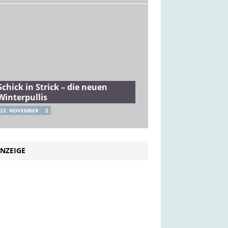
Schick in Strick – die neuen
Winterpullis
22. NOVEMBER
2
NZEIGE