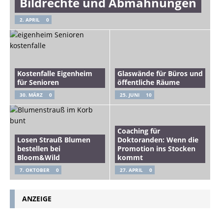
Bildrechte und Abmahnungen
2. APRIL
0
Kostenfalle Eigenheim
Glaswände für Büros und
für Senioren
öffentliche Räume
30. MÄRZ
0
25. JUNI
10
Coaching für
Losen Strauß Blumen
Doktoranden: Wenn die
bestellen bei
Promotion ins Stocken
Bloom&Wild
kommt
7. OKTOBER
0
27. APRIL
0
ANZEIGE