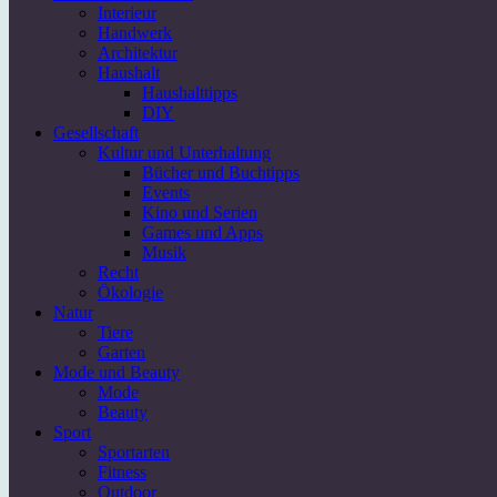
Interieur
Handwerk
Architektur
Haushalt
Haushalttipps
DIY
Gesellschaft
Kultur und Unterhaltung
Bücher und Buchtipps
Events
Kino und Serien
Games und Apps
Musik
Recht
Ökologie
Natur
Tiere
Garten
Mode und Beauty
Mode
Beauty
Sport
Sportarten
Fitness
Outdoor