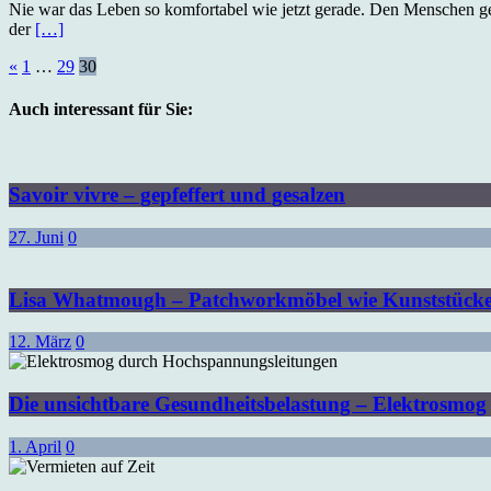
Nie war das Leben so komfortabel wie jetzt gerade. Den Menschen ge
der
[…]
Seitennummerierung
«
1
…
29
30
der
Auch interessant für Sie:
Beiträge
Savoir vivre – gepfeffert und gesalzen
27. Juni
0
Lisa Whatmough – Patchworkmöbel wie Kunststück
12. März
0
Die unsichtbare Gesundheitsbelastung – Elektrosmog
1. April
0