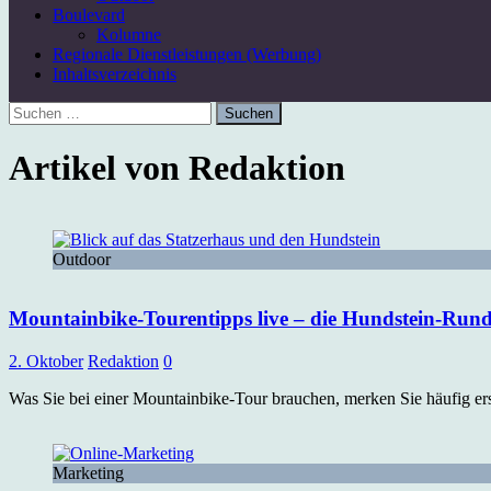
Boulevard
Kolumne
Regionale Dienstleistungen (Werbung)
Inhaltsverzeichnis
Suchen
nach:
Artikel von
Redaktion
Outdoor
Mountainbike-Tourentipps live – die Hundstein-Rund
2. Oktober
Redaktion
0
Was Sie bei einer Mountainbike-Tour brauchen, merken Sie häufig ers
Marketing