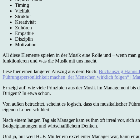
Timing
Vielfalt
Struktur
Kreativität
Zuhören
Empathie
Disziplin
Motivation
All diese Elemente spielen in der Musik eine Rolle und – wenn man g
funktionieren und was die Musik mit uns macht.
Lese hier einen längeren Auszug aus dem Buch:
Buchauszug Hanns-Fe
Führungspersönlichkeit machen, der Menschen wirklich folgen“ | M
Er zeigt auf, wie viele Prinzipien aus der Musik im Management bis d
Dirigent? In etwa schon.
Von außen betrachtet, scheint es logisch, dass ein musikalischer Führ
eigenen Leben schildert.
Nach einem langen Tag als Manager kam es ihm oft irreal vor, sich ans
Budgetplanungen und wirtschaftlichem Denken.
Und ja, nur weil H.-F. Müller ein exzellenter Manager war, kann er a