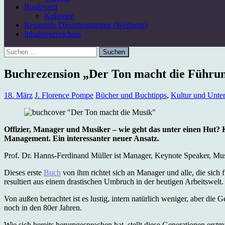
Boulevard
Kolumne
Regionale Dienstleistungen (Werbung)
Inhaltsverzeichnis
Suchen
nach:
Buchrezension „Der Ton macht die Führun
18. März
J. Florence Pompe
Bücher und Buchtipps
,
Kultur und Unte
Offizier, Manager und Musiker – wie geht das unter einen Hut? 
Management. Ein interessanter neuer Ansatz.
Prof. Dr. Hanns-Ferdinand Müller ist Manager, Keynote Speaker, M
Dieses erste
Buch
von ihm richtet sich an Manager und alle, die sich 
resultiert aus einem drastischen Umbruch in der heutigen Arbeitswelt.
Von außen betrachtet ist es lustig, intern natürlich weniger, aber d
noch in den 80er Jahren.
Wie sich bereits herumgesprochen hat, stellt diese Generationen ers