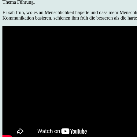
Thema Führung.
Er sah früh, wo es an Menschlichkeit haperte und dass mehr Menschli
Kommunikation basieren, schienen ihm früh die besseren als die hart