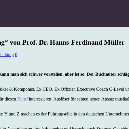
g“ von Prof. Dr. Hanns-Ferdinand Müller
rhaltung
0
Kann man sich schwer vorstellen, aber ist so. Der Buchautor sch
usiker & Komponist, Ex CEO, Ex Offizier, Executive Coach C-Level u
für diesen
Beruf
interessieren. Auslöser für seinen neuen Ansatz musik
ie Gen Y und Z machen es der Führungselite in den deutschen Unternehm
tmalig Ansprüche an ihre Arbeitgeber und braucht auch Support, Coachi