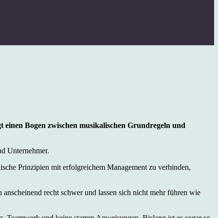
lägt einen Bogen zwischen musikalischen Grundregeln und
nd Unternehmer.
alische Prinzipien mit erfolgreichem Management zu verbinden,
en anscheinend recht schwer und lassen sich nicht mehr führen wie
ng, Teamwork und keine starren Anweisungen. Bislang ist es sogar so,