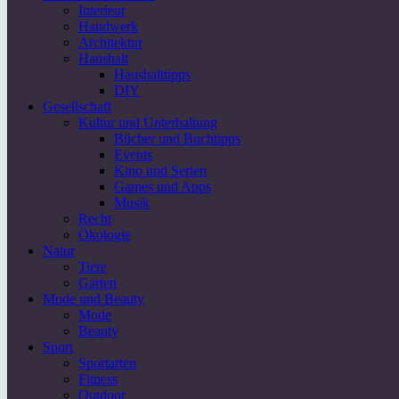
Interieur
Handwerk
Architektur
Haushalt
Haushalttipps
DIY
Gesellschaft
Kultur und Unterhaltung
Bücher und Buchtipps
Events
Kino und Serien
Games und Apps
Musik
Recht
Ökologie
Natur
Tiere
Garten
Mode und Beauty
Mode
Beauty
Sport
Sportarten
Fitness
Outdoor