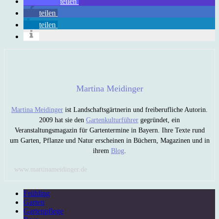
teilen
teilen
teilen
Martina Meidinger
Martina Meidinger
ist Landschaftsgärtnerin und freiberufliche Autorin.
2009 hat sie den
Gartenkulturführer
gegründet, ein
Veranstaltungsmagazin für Gartentermine in Bayern. Ihre Texte rund
um Garten, Pflanze und Natur erscheinen in Büchern, Magazinen und in
ihrem
Blog
.
www.martinameidinger.de
Frühling
Garten
Gartenpflege