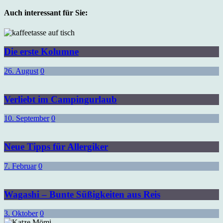
Auch interessant für Sie:
Die erste Kolumne
26. August
0
Verliebt im Campingurlaub
10. September
0
Neue Tipps für Allergiker
7. Februar
0
Wagashi – Bunte Süßigkeiten aus Reis
3. Oktober
0