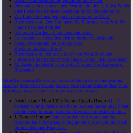
Ansichtskartensammlung verkaufen mit System
Personalisiertes Lesezeichen: Warum ein kleines Stück Papier
oder Leder das schönste Geschenk für Buchliebhaber ist
Wie finde ich einen geeigneten Partyraum in Köln?
Buchrezension „Der Ton macht die Führung“ von Prof. Dr.
Hanns-Ferdinand Müller
Ab in den Norden – Cuxhaven entdecken
Leiterplatten – Herzstück elektronischer Alltagsgeräte
Neues Preismodell bei Bookbot (der
Bücherverkaufsplattform)
Buchrezension „Ich tröste dich“ von Petra Berghaus
„Street Art International“ von Diego Lopez – Buchrezension
Malkasten der Meister von Kelly Grovier (Farbkartenset) –
Rezension
Advent
Buchrezension
Bücher
Ernährung
Familie
Frühling
Garten
Gartengestaltung
Gesundheit
Herbst
Kinder
Kolumne
Kosmetik
Kunst
Literatur
Marketing
Mode
Musik
Nachhaltigkeit
Reisen
Rezepte
Sport
Trends
Weihnachten
Wohnen
Ansichtskarte Thun 1923: Werner Engel - iTrado -:
[…]
nächster Schritt: Passt diese Karte in deine Sammlung? Schau
dir die Detailfotos an, prüfe die Merkmale und sichere dir…
J. Florence Pompe:
Danke für deinen Kommentar! Ja,
Bookbot hat sich bislang richtig gelohnt, jetzt wohl nur noch
für neue Bücher. Ebay ist…
Rainer:
Danke für den interessanten Text. Ich habe bis dato