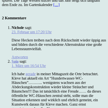
spüren. Die Tage werden kürzer und das Jahr neigt sich langsam
dem Ende zu. Im Gartenkalender
[…]
2 Kommentare
Nichole
sagt:
23. Februar um 17:20 Uhr
Diese Hecken treiben nach dem Rückschnitt wieder üppig aus
und bilden durch die verschiedene Altersstruktur eine große
Lebensraumvielfalt.
Antworten
Saia
sagt:
1. März um 16:54 Uhr
Ich habe
gerade
in meiner Mittagszeit die Orte betrachtet.
Kleve hat aktuell ein Art “Hundertwasser-WC-
Häuschen”……….. wenigstens wachsen aus der
Abdeckungskonstruktion wieder kleine Sträucher und
Bäumchen!!! Das ist tatsächlich eine Freude…… da dieses
öffentliche WC-Häuschen zentral steht, sollte man die
Situation erkennen und wirklich und ehrlich gemeint, ein
Kunstwerk daraus für Kleve machen. Ganz ernst