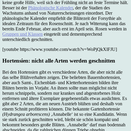
keine große Hilfe, weil sich der Frühling nicht an feste Termine hält.
Besser ist der
Phänologische Kalender
, der die Stadien des
Wachstums anhand von Naturerscheinungen einordnet. Der
phänologische Kalender empfiehlt die Blütezeit der Forsythie als
idealen Zeitraum für den Rosenschnitt. Je nach Witterung kann das
bereits Ende Februar, aber auch erst im April sein. Rosen werden in
Gruppen und Klassen
eingeteilt und dementsprechend
unterschiedlich geschnitten.
[youtube https://www.youtube.com/watch?v=WoPjQkXlFJU]
Hortensien: nicht alle Arten werden geschnitten
Bei den Hortensien gibt es verschiedene Arten, die aber nicht alle
das selbe Blühverhalten zeigen. Die beliebten Bauernhortensien,
aber auch Samt-, Eichenblatt- und Kletterhortensien bilden ihre
Blüten bereits im Vorjahr. An ihnen sollte man möglichst nicht
herum schnippeln, sondern nur krankes und abgestorbenes Holz
entfernen und ältere Exemplare gegebenenfalls etwas auslichten. Es
gibt aber 2 Arten, die am neuen Austrieb blühen und deshalb von
einem Schnitt profitieren können. Die bekannte Gartenhortensie
(Hydrangea arborescens)
‚Annabelle‘ ist so eine Kandidatin. Wenn
sie stark zurück geschnitten wird, bleibt sie schön kompakt und
bekommt besonders große Blüten. ‚Annabelle‘ darf man bodennah
abschneiden, da die zahlreichen dünnen Triebe ohnehin