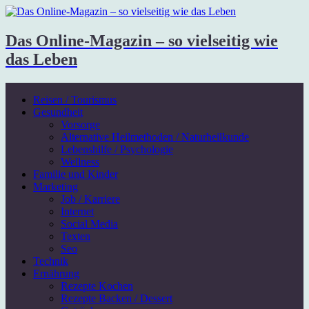
Das Online-Magazin – so vielseitig wie
das Leben
Reisen / Tourismus
Gesundheit
Vorsorge
Alternative Heilmethoden / Naturheilkunde
Lebenshilfe / Psychologie
Wellness
Familie und Kinder
Marketing
Job / Karriere
Internet
Social Media
Texten
Seo
Technik
Ernährung
Rezepte Kochen
Rezepte Backen / Dessert