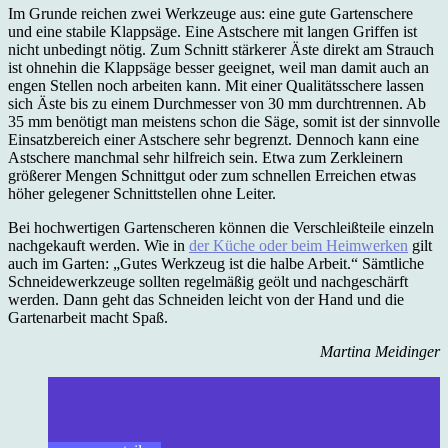
Im Grunde reichen zwei Werkzeuge aus: eine gute Gartenschere
und eine stabile Klappsäge. Eine Astschere mit langen Griffen ist
nicht unbedingt nötig. Zum Schnitt stärkerer Äste direkt am Strauch
ist ohnehin die Klappsäge besser geeignet, weil man damit auch an
engen Stellen noch arbeiten kann. Mit einer Qualitätsschere lassen
sich Äste bis zu einem Durchmesser von 30 mm durchtrennen. Ab
35 mm benötigt man meistens schon die Säge, somit ist der sinnvolle
Einsatzbereich einer Astschere sehr begrenzt. Dennoch kann eine
Astschere manchmal sehr hilfreich sein. Etwa zum Zerkleinern
größerer Mengen Schnittgut oder zum schnellen Erreichen etwas
höher gelegener Schnittstellen ohne Leiter.
Bei hochwertigen Gartenscheren können die Verschleißteile einzeln
nachgekauft werden. Wie in
der Küche oder beim Heimwerken
gilt
auch im Garten: „Gutes Werkzeug ist die halbe Arbeit.“ Sämtliche
Schneidewerkzeuge sollten regelmäßig geölt und nachgeschärft
werden. Dann geht das Schneiden leicht von der Hand und die
Gartenarbeit macht Spaß.
Martina Meidinger