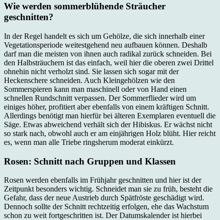
Wie werden sommerblühende Sträucher
geschnitten?
In der Regel handelt es sich um Gehölze, die sich innerhalb einer
Vegetationsperiode weitestgehend neu aufbauen können. Deshalb
darf man die meisten von ihnen auch radikal zurück schneiden. Bei
den Halbsträuchern ist das einfach, weil hier die oberen zwei Drittel
ohnehin nicht verholzt sind. Sie lassen sich sogar mit der
Heckenschere schneiden. Auch Kleingehölzen wie den
Sommerspieren kann man maschinell oder von Hand einen
schnellen Rundschnitt verpassen. Der Sommerflieder wird um
einiges höher, profitiert aber ebenfalls von einem kräftigen Schnitt.
Allerdings benötigt man hierfür bei älteren Exemplaren eventuell die
Säge. Etwas abweichend verhält sich der Hibiskus. Er wächst nicht
so stark nach, obwohl auch er am einjährigen Holz blüht. Hier reicht
es, wenn man alle Triebe ringsherum moderat einkürzt.
Rosen: Schnitt nach Gruppen und Klassen
Rosen werden ebenfalls im Frühjahr geschnitten und hier ist der
Zeitpunkt besonders wichtig. Schneidet man sie zu früh, besteht die
Gefahr, dass der neue Austrieb durch Spätfröste geschädigt wird.
Dennoch sollte der Schnitt rechtzeitig erfolgen, ehe das Wachstum
schon zu weit fortgeschritten ist. Der Datumskalender ist hierbei