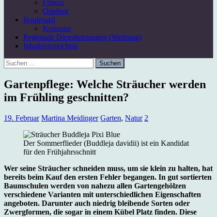
Fitness
Outdoor
Boulevard
Kolumne
Regionale Dienstleistungen (Werbung)
Inhaltsverzeichnis
Suchen
nach:
Gartenpflege: Welche Sträucher werden
im Frühling geschnitten?
19. Februar
Martina Meidinger
Garten
,
Natur
2
Der Sommerflieder (Buddleja davidii) ist ein Kandidat
für den Frühjahrsschnitt
Wer seine Sträucher schneiden muss, um sie klein zu halten, hat
bereits beim Kauf den ersten Fehler begangen. In gut sortierten
Baumschulen werden von nahezu allen Gartengehölzen
verschiedene Varianten mit unterschiedlichen Eigenschaften
angeboten. Darunter auch niedrig bleibende Sorten oder
Zwergformen, die sogar in einem Kübel Platz finden. Diese