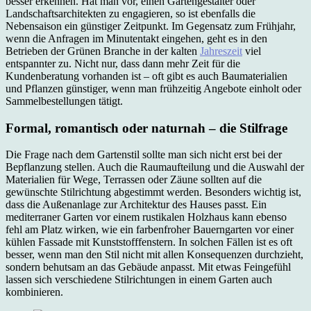
besser erkennen. Hat man vor, einen Gartengestalter oder
Landschaftsarchitekten zu engagieren, so ist ebenfalls die
Nebensaison ein günstiger Zeitpunkt. Im Gegensatz zum Frühjahr,
wenn die Anfragen im Minutentakt eingehen, geht es in den
Betrieben der Grünen Branche in der kalten
Jahreszeit
viel
entspannter zu. Nicht nur, dass dann mehr Zeit für die
Kundenberatung vorhanden ist – oft gibt es auch Baumaterialien
und Pflanzen günstiger, wenn man frühzeitig Angebote einholt oder
Sammelbestellungen tätigt.
Formal, romantisch oder naturnah – die Stilfrage
Die Frage nach dem Gartenstil sollte man sich nicht erst bei der
Bepflanzung stellen. Auch die Raumaufteilung und die Auswahl der
Materialien für Wege, Terrassen oder Zäune sollten auf die
gewünschte Stilrichtung abgestimmt werden. Besonders wichtig ist,
dass die Außenanlage zur Architektur des Hauses passt. Ein
mediterraner Garten vor einem rustikalen Holzhaus kann ebenso
fehl am Platz wirken, wie ein farbenfroher Bauerngarten vor einer
kühlen Fassade mit Kunststofffenstern. In solchen Fällen ist es oft
besser, wenn man den Stil nicht mit allen Konsequenzen durchzieht,
sondern behutsam an das Gebäude anpasst. Mit etwas Feingefühl
lassen sich verschiedene Stilrichtungen in einem Garten auch
kombinieren.