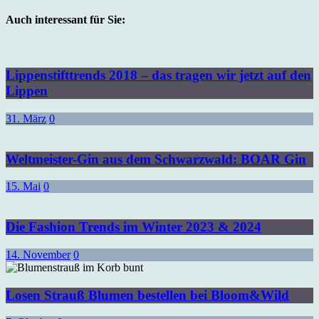
Auch interessant für Sie:
Lippenstifttrends 2018 – das tragen wir jetzt auf den
Lippen
31. März
0
Weltmeister-Gin aus dem Schwarzwald: BOAR Gin
15. Mai
0
Die Fashion Trends im Winter 2023 & 2024
14. November
0
Losen Strauß Blumen bestellen bei Bloom&Wild