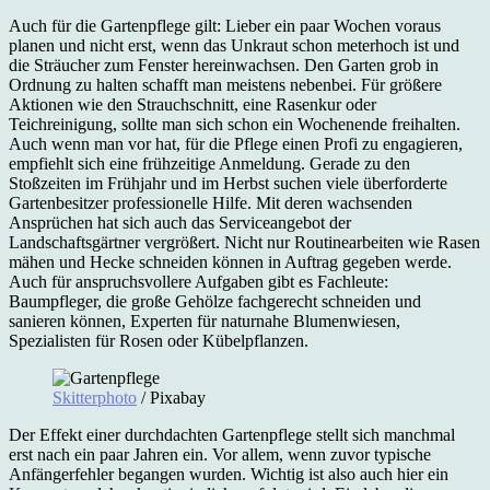
Auch für die Gartenpflege gilt: Lieber ein paar Wochen voraus
planen und nicht erst, wenn das Unkraut schon meterhoch ist und
die Sträucher zum Fenster hereinwachsen. Den Garten grob in
Ordnung zu halten schafft man meistens nebenbei. Für größere
Aktionen wie den Strauchschnitt, eine Rasenkur oder
Teichreinigung, sollte man sich schon ein Wochenende freihalten.
Auch wenn man vor hat, für die Pflege einen Profi zu engagieren,
empfiehlt sich eine frühzeitige Anmeldung. Gerade zu den
Stoßzeiten im Frühjahr und im Herbst suchen viele überforderte
Gartenbesitzer professionelle Hilfe. Mit deren wachsenden
Ansprüchen hat sich auch das Serviceangebot der
Landschaftsgärtner vergrößert. Nicht nur Routinearbeiten wie Rasen
mähen und Hecke schneiden können in Auftrag gegeben werde.
Auch für anspruchsvollere Aufgaben gibt es Fachleute:
Baumpfleger, die große Gehölze fachgerecht schneiden und
sanieren können, Experten für naturnahe Blumenwiesen,
Spezialisten für Rosen oder Kübelpflanzen.
Skitterphoto
/ Pixabay
Der Effekt einer durchdachten Gartenpflege stellt sich manchmal
erst nach ein paar Jahren ein. Vor allem, wenn zuvor typische
Anfängerfehler begangen wurden. Wichtig ist also auch hier ein