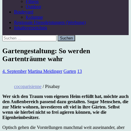
Fitness
Outdoor
Boulevard
Kolumne
Regionale Dienstleistungen (Werbung)
Inhaltsverzeichnis
Suchen
nach:
Gartengestaltung: So werden
Gartenträume wahr
4. September
Martina Meidinger
Garten
13
cocoparisienne
/ Pixabay
Wer sich den Traum vom eigenen Heim erfüllt hat, möchte auch
den Außenbereich passend dazu gestalten. Sogar Menschen, die
zur Miete wohnen, investieren oft viel in ihre Gärten. Selbst
wenn sie hierbei nicht so frei agieren können, wie die
Eigenheimbesitzer.
Optisch gehen die Vorstellungen manchmal weit auseinander, aber