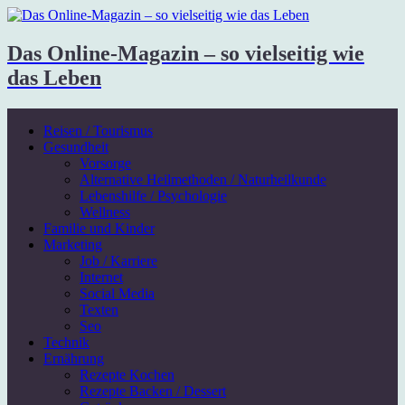
Das Online-Magazin – so vielseitig wie
das Leben
Reisen / Tourismus
Gesundheit
Vorsorge
Alternative Heilmethoden / Naturheilkunde
Lebenshilfe / Psychologie
Wellness
Familie und Kinder
Marketing
Job / Karriere
Internet
Social Media
Texten
Seo
Technik
Ernährung
Rezepte Kochen
Rezepte Backen / Dessert