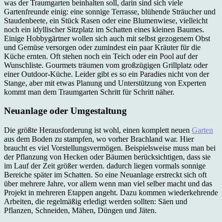
was der Traumgarten beinhalten soll, darin sind sich viele
Gartenfreunde einig: eine sonnige Terrasse, blühende Sträucher und
Staudenbeete, ein Stück Rasen oder eine Blumenwiese, vielleicht
noch ein idyllischer Sitzplatz im Schatten eines kleinen Baumes.
Einige Hobbygärtner wollen sich auch mit selbst gezogenem Obst
und Gemüse versorgen oder zumindest ein paar Kräuter für die
Küche ernten. Oft stehen noch ein Teich oder ein Pool auf der
Wunschliste. Gourmets träumen vom großzügigen Grillplatz oder
einer Outdoor-Küche. Leider gibt es so ein Paradies nicht von der
Stange, aber mit etwas Planung und Unterstützung von Experten
kommt man dem Traumgarten Schritt für Schritt näher.
Neuanlage oder Umgestaltung
Die größte Herausforderung ist wohl, einen komplett neuen
Garten
aus dem Boden zu stampfen, wo vorher Brachland war. Hier
braucht es viel Vorstellungsvermögen. Beispielsweise muss man bei
der Pflanzung von Hecken oder Bäumen berücksichtigen, dass sie
im Lauf der Zeit größer werden. dadurch liegen vormals sonnige
Bereiche später im Schatten. So eine Neuanlage erstreckt sich oft
über mehrere Jahre, vor allem wenn man viel selber macht und das
Projekt in mehreren Etappen angeht. Dazu kommen wiederkehrende
Arbeiten, die regelmäßig erledigt werden sollten: Säen und
Pflanzen, Schneiden, Mähen, Düngen und Jäten.