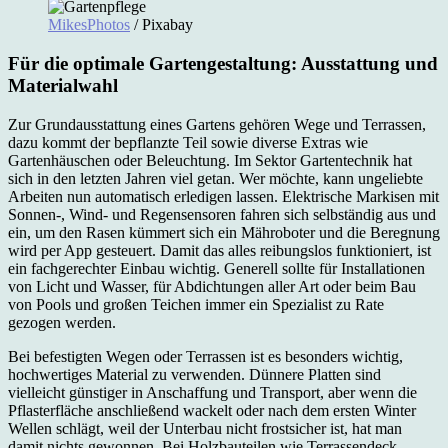
MikesPhotos
/ Pixabay
Für die optimale Gartengestaltung: Ausstattung und
Materialwahl
Zur Grundausstattung eines Gartens gehören Wege und Terrassen,
dazu kommt der bepflanzte Teil sowie diverse Extras wie
Gartenhäuschen oder Beleuchtung. Im Sektor Gartentechnik hat
sich in den letzten Jahren viel getan. Wer möchte, kann ungeliebte
Arbeiten nun automatisch erledigen lassen. Elektrische Markisen mit
Sonnen-, Wind- und Regensensoren fahren sich selbständig aus und
ein, um den Rasen kümmert sich ein Mähroboter und die Beregnung
wird per App gesteuert. Damit das alles reibungslos funktioniert, ist
ein fachgerechter Einbau wichtig. Generell sollte für Installationen
von Licht und Wasser, für Abdichtungen aller Art oder beim Bau
von Pools und großen Teichen immer ein Spezialist zu Rate
gezogen werden.
Bei befestigten Wegen oder Terrassen ist es besonders wichtig,
hochwertiges Material zu verwenden. Dünnere Platten sind
vielleicht günstiger in Anschaffung und Transport, aber wenn die
Pflasterfläche anschließend wackelt oder nach dem ersten Winter
Wellen schlägt, weil der Unterbau nicht frostsicher ist, hat man
damit nichts gewonnen. Bei Holzbauteilen wie Terrassendeck,