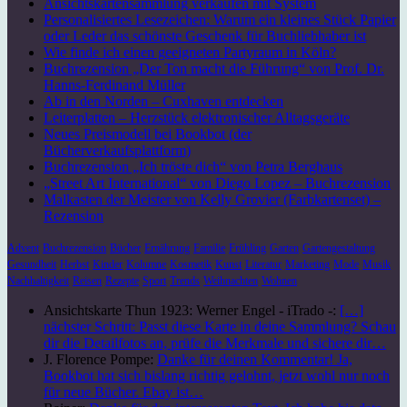
Ansichtskartensammlung verkaufen mit System
Personalisiertes Lesezeichen: Warum ein kleines Stück Papier
oder Leder das schönste Geschenk für Buchliebhaber ist
Wie finde ich einen geeigneten Partyraum in Köln?
Buchrezension „Der Ton macht die Führung“ von Prof. Dr.
Hanns-Ferdinand Müller
Ab in den Norden – Cuxhaven entdecken
Leiterplatten – Herzstück elektronischer Alltagsgeräte
Neues Preismodell bei Bookbot (der
Bücherverkaufsplattform)
Buchrezension „Ich tröste dich“ von Petra Berghaus
„Street Art International“ von Diego Lopez – Buchrezension
Malkasten der Meister von Kelly Grovier (Farbkartenset) –
Rezension
Advent
Buchrezension
Bücher
Ernährung
Familie
Frühling
Garten
Gartengestaltung
Gesundheit
Herbst
Kinder
Kolumne
Kosmetik
Kunst
Literatur
Marketing
Mode
Musik
Nachhaltigkeit
Reisen
Rezepte
Sport
Trends
Weihnachten
Wohnen
Ansichtskarte Thun 1923: Werner Engel - iTrado -:
[…]
nächster Schritt: Passt diese Karte in deine Sammlung? Schau
dir die Detailfotos an, prüfe die Merkmale und sichere dir…
J. Florence Pompe:
Danke für deinen Kommentar! Ja,
Bookbot hat sich bislang richtig gelohnt, jetzt wohl nur noch
für neue Bücher. Ebay ist…