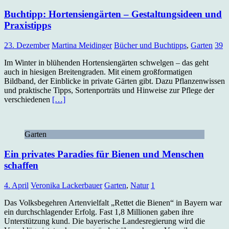
Buchtipp: Hortensiengärten – Gestaltungsideen und
Praxistipps
23. Dezember
Martina Meidinger
Bücher und Buchtipps
,
Garten
39
Im Winter in blühenden Hortensiengärten schwelgen – das geht
auch in hiesigen Breitengraden. Mit einem großformatigen
Bildband, der Einblicke in private Gärten gibt. Dazu Pflanzenwissen
und praktische Tipps, Sortenporträts und Hinweise zur Pflege der
verschiedenen
[…]
Garten
Ein privates Paradies für Bienen und Menschen
schaffen
4. April
Veronika Lackerbauer
Garten
,
Natur
1
Das Volksbegehren Artenvielfalt „Rettet die Bienen“ in Bayern war
ein durchschlagender Erfolg. Fast 1,8 Millionen gaben ihre
Unterstützung kund. Die bayerische Landesregierung wird die