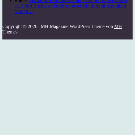
Rainer:
Danke für den interessanten Text. Ich habe bis dato
ca. 2.500 Bücher an Bookbot geschickt und mit dem altem
Modell…
Copyright © 2026 | MH Magazine WordPress Theme von
MH
Themes