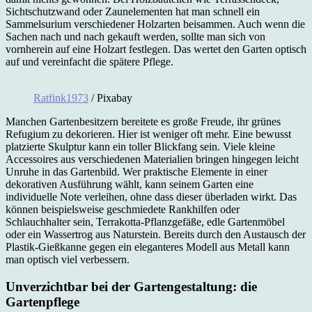
Sichtschutzwand oder Zaunelementen hat man schnell ein
Sammelsurium verschiedener Holzarten beisammen. Auch wenn die
Sachen nach und nach gekauft werden, sollte man sich von
vornherein auf eine Holzart festlegen. Das wertet den Garten optisch
auf und vereinfacht die spätere Pflege.
Ratfink1973
/ Pixabay
Manchen Gartenbesitzern bereitete es große Freude, ihr grünes
Refugium zu dekorieren. Hier ist weniger oft mehr. Eine bewusst
platzierte Skulptur kann ein toller Blickfang sein. Viele kleine
Accessoires aus verschiedenen Materialien bringen hingegen leicht
Unruhe in das Gartenbild. Wer praktische Elemente in einer
dekorativen Ausführung wählt, kann seinem Garten eine
individuelle Note verleihen, ohne dass dieser überladen wirkt. Das
können beispielsweise geschmiedete Rankhilfen oder
Schlauchhalter sein, Terrakotta-Pflanzgefäße, edle Gartenmöbel
oder ein Wassertrog aus Naturstein. Bereits durch den Austausch der
Plastik-Gießkanne gegen ein eleganteres Modell aus Metall kann
man optisch viel verbessern.
Unverzichtbar bei der Gartengestaltung: die
Gartenpflege