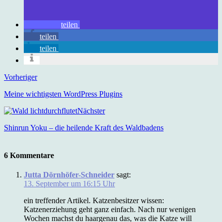
teilen
teilen
teilen
Vorheriger
Meine wichtigsten WordPress Plugins
Nächster
Shinrun Yoku – die heilende Kraft des Waldbadens
6 Kommentare
Jutta Dörnhöfer-Schneider
sagt:
13. September um 16:15 Uhr
ein treffender Artikel. Katzenbesitzer wissen:
Katzenerziehung geht ganz einfach. Nach nur wenigen
Wochen machst du haargenau das, was die Katze will