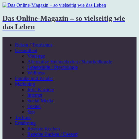
Das Online-Magazin – so vielseitig wie
das Leben
Reisen / Tourismus
Gesundheit
Vorsorge
Alternative Heilmethoden / Naturheilkunde
Lebenshilfe / Psychologie
Wellness
Familie und Kinder
Marketing
Job / Karriere
Internet
Social Media
Texten
Seo
Technik
Ernährung
Rezepte Kochen
Rezepte Backen / Dessert