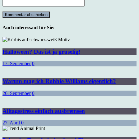
Auch interessant für Sie:
Halloween? Das ist ja gruselig!
17. September
0
Warum mag ich Robbie Williams eigentlich?
26. September
0
Alltagsstress einfach ausbremsen
27. April
0