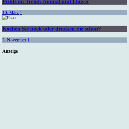
Prints im Trend: Animal und Flower
10. März
1
Kochen Sie noch oder drucken Sie schon?
3. November
1
Anzeige