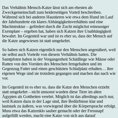
Das Verhältnis Mensch-Katze lässt sich am ehesten als
Zweckgemeinschaft zum beiderseitigen Vorteil beschreiben.
Während sich bei anderen Haustieren wie etwa dem Hund im Lauf
der Jahrhunderte ein klares Abhängigkeitsverhältnis und eine
Machtstruktur – gefördert durch die Zucht möglichst reinrassiger
Exemplare – ergeben hat, haben sich Katzen ihre Unabhängigkeit
bewahrt. Im Gegenteil war und ist es eher so, dass der Mensch auf
die Katze angewiesen ist statt umgekehrt.
So haben sich Katzen eigentlich nur den Menschen angenähert, weil
sie selbst auch Vorteile von diesem Verhältnis hatten. Die
Samtpfoten haben in der Vergangenheit Schädlinge wie Mäuse oder
Ratten von den Vorräten des Menschen ferngehalten und im
Gegenzug Futter und einen geschützten Schlafplatz erhalten… ihre
eigenen Wege sind sie trotzdem gegangen und machen das nach wie
vor.
Im Gegenteil ist es eher so, dass die Katze den Menschen erzieht
statt umgekehrt – nicht umsonst wurden diese Tiere im alten
Ägypten als Gottheiten verehrt. Möglich ist das allerdings auch nur,
weil Katzen dazu in der Lage sind, ihre Bedürfnisse klar und
lautstark zu äußern, was vorwiegend über die Körpersprache erfolgt.
Muss etwa das Katzenklo sauber gemacht oder der Fressnapf
aufgefüllt werden, macht eine Katze von sich aus darauf