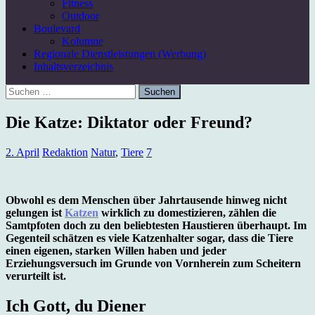
Fitness
Outdoor
Boulevard
Kolumne
Regionale Dienstleistungen (Werbung)
Inhaltsverzeichnis
Suchen
nach:
Die Katze: Diktator oder Freund?
2. April
Redaktion
Natur
,
Tiere
7
Obwohl es dem Menschen über Jahrtausende hinweg nicht
gelungen ist
Katzen
wirklich zu domestizieren, zählen die
Samtpfoten doch zu den beliebtesten Haustieren überhaupt. Im
Gegenteil schätzen es viele Katzenhalter sogar, dass die Tiere
einen eigenen, starken Willen haben und jeder
Erziehungsversuch im Grunde von Vornherein zum Scheitern
verurteilt ist.
Ich Gott, du Diener