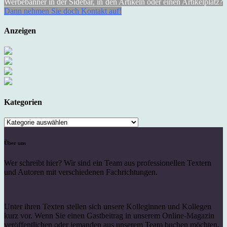
Werbebanner in der Sidebar, in den Artikeln oder einen Artikelplatz?
Dann nehmen Sie doch Kontakt auf!
Anzeigen
Kategorien
Kategorien
Über uns
Wer schreibt hier? Wir sind ein Team aus professionellen Textern
und Autoren mit verschiedenen Fachrichtungen.
Unter ihren Texten stellen sich unsere Kolleginnen und Kollegen
kurz vor. Wenn Sie einen Gastbeitrag in unserem Online-Magazin
veröffentlichen oder jemanden aus unserem Team buchen möchten,