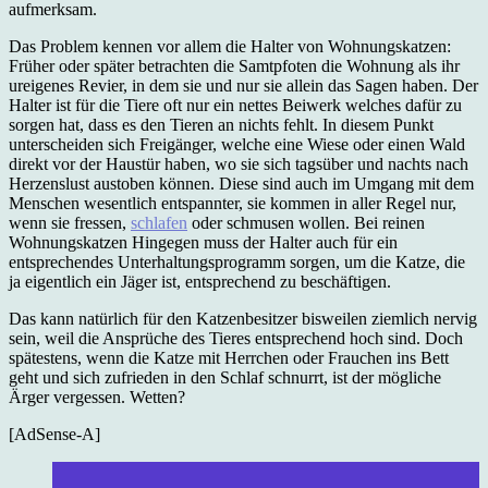
aufmerksam.
Das Problem kennen vor allem die Halter von Wohnungskatzen:
Früher oder später betrachten die Samtpfoten die Wohnung als ihr
ureigenes Revier, in dem sie und nur sie allein das Sagen haben. Der
Halter ist für die Tiere oft nur ein nettes Beiwerk welches dafür zu
sorgen hat, dass es den Tieren an nichts fehlt. In diesem Punkt
unterscheiden sich Freigänger, welche eine Wiese oder einen Wald
direkt vor der Haustür haben, wo sie sich tagsüber und nachts nach
Herzenslust austoben können. Diese sind auch im Umgang mit dem
Menschen wesentlich entspannter, sie kommen in aller Regel nur,
wenn sie fressen,
schlafen
oder schmusen wollen. Bei reinen
Wohnungskatzen Hingegen muss der Halter auch für ein
entsprechendes Unterhaltungsprogramm sorgen, um die Katze, die
ja eigentlich ein Jäger ist, entsprechend zu beschäftigen.
Das kann natürlich für den Katzenbesitzer bisweilen ziemlich nervig
sein, weil die Ansprüche des Tieres entsprechend hoch sind. Doch
spätestens, wenn die Katze mit Herrchen oder Frauchen ins Bett
geht und sich zufrieden in den Schlaf schnurrt, ist der mögliche
Ärger vergessen. Wetten?
[AdSense-A]