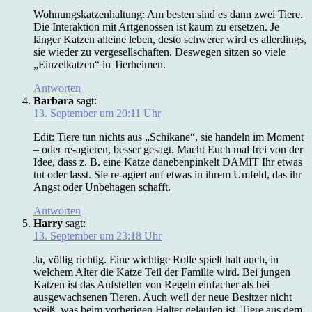
Wohnungskatzenhaltung: Am besten sind es dann zwei Tiere.
Die Interaktion mit Artgenossen ist kaum zu ersetzen. Je
länger Katzen alleine leben, desto schwerer wird es allerdings,
sie wieder zu vergesellschaften. Deswegen sitzen so viele
„Einzelkatzen“ in Tierheimen.
Antworten
Barbara
sagt:
13. September um 20:11 Uhr
Edit: Tiere tun nichts aus „Schikane“, sie handeln im Moment
– oder re-agieren, besser gesagt. Macht Euch mal frei von der
Idee, dass z. B. eine Katze danebenpinkelt DAMIT Ihr etwas
tut oder lasst. Sie re-agiert auf etwas in ihrem Umfeld, das ihr
Angst oder Unbehagen schafft.
Antworten
Harry
sagt:
13. September um 23:18 Uhr
Ja, völlig richtig. Eine wichtige Rolle spielt halt auch, in
welchem Alter die Katze Teil der Familie wird. Bei jungen
Katzen ist das Aufstellen von Regeln einfacher als bei
ausgewachsenen Tieren. Auch weil der neue Besitzer nicht
weiß, was beim vorherigen Halter gelaufen ist. Tiere aus dem