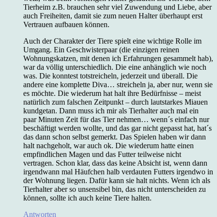
Tierheim z.B. brauchen sehr viel Zuwendung und Liebe, aber
auch Freiheiten, damit sie zum neuen Halter überhaupt erst
Vertrauen aufbauen können.
Auch der Charakter der Tiere spielt eine wichtige Rolle im
Umgang. Ein Geschwisterpaar (die einzigen reinen
Wohnungskatzen, mit denen ich Erfahrungen gesammelt hab),
war da völlig unterschiedlich. Die eine anhänglich wie noch
was. Die konntest totstreicheln, jederzeit und überall. Die
andere eine komplette Diva… streicheln ja, aber nur, wenn sie
es möchte. Die wiederum hat halt ihre Bedürfnisse – meist
natürlich zum falschen Zeitpunkt – durch lautstarkes Miauen
kundgetan. Dann muss ich mir als Tierhalter auch mal ein
paar Minuten Zeit für das Tier nehmen… wenn´s einfach nur
beschäftigt werden wollte, und das gar nicht gepasst hat, hat´s
das dann schon selbst gemerkt. Das Spielen haben wir dann
halt nachgeholt, war auch ok. Die wiederum hatte einen
empfindlichen Magen und das Futter teilweise nicht
vertragen. Schon klar, dass das keine Absicht ist, wenn dann
irgendwann mal Häufchen halb verdauten Futters irgendwo in
der Wohnung liegen. Dafür kann sie halt nichts. Wenn ich als
Tierhalter aber so unsensibel bin, das nicht unterscheiden zu
können, sollte ich auch keine Tiere halten.
Antworten