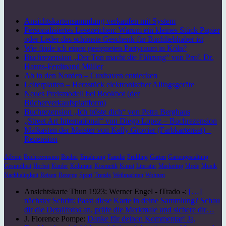
Ansichtskartensammlung verkaufen mit System
Personalisiertes Lesezeichen: Warum ein kleines Stück Papier
oder Leder das schönste Geschenk für Buchliebhaber ist
Wie finde ich einen geeigneten Partyraum in Köln?
Buchrezension „Der Ton macht die Führung“ von Prof. Dr.
Hanns-Ferdinand Müller
Ab in den Norden – Cuxhaven entdecken
Leiterplatten – Herzstück elektronischer Alltagsgeräte
Neues Preismodell bei Bookbot (der
Bücherverkaufsplattform)
Buchrezension „Ich tröste dich“ von Petra Berghaus
„Street Art International“ von Diego Lopez – Buchrezension
Malkasten der Meister von Kelly Grovier (Farbkartenset) –
Rezension
Advent
Buchrezension
Bücher
Ernährung
Familie
Frühling
Garten
Gartengestaltung
Gesundheit
Herbst
Kinder
Kolumne
Kosmetik
Kunst
Literatur
Marketing
Mode
Musik
Nachhaltigkeit
Reisen
Rezepte
Sport
Trends
Weihnachten
Wohnen
Ansichtskarte Thun 1923: Werner Engel - iTrado -:
[…]
nächster Schritt: Passt diese Karte in deine Sammlung? Schau
dir die Detailfotos an, prüfe die Merkmale und sichere dir…
J. Florence Pompe:
Danke für deinen Kommentar! Ja,