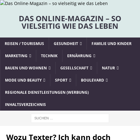
DAS ONLINE-MAGAZIN – SO
VIELSEITIG WIE DAS LEBEN
REISEN / TOURISMUS
GESUNDHEIT
FAMILIE UND KINDER
MARKETING
TECHNIK
ERNÄHRUNG
BAUEN UND WOHNEN
GESELLSCHAFT
NATUR
MODE UND BEAUTY
SPORT
BOULEVARD
REGIONALE DIENSTLEISTUNGEN (WERBUNG)
INHALTSVERZEICHNIS
Wozu Texter? Ich kann doch