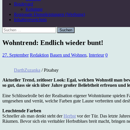
Boulevard
Kolumne
Regionale Dienstleistungen (Werbung)
Inhaltsverzeichnis
Suchen
nach:
Wohntrend: Endlich wieder bunt!
27. September
Redaktion
Bauen und Wohnen
,
Interieur
0
DarthZuzanka
/ Pixabay
Aktueller Trend, zeitloser Look: Egal, welchen Wohnstil man bev
so gut, dass sie sich über Jahre großer Beliebtheit erfreuen und 
Eine Schlüsselrolle bei der Realisation eigener Wohnträume spielen F
umgesehen und verrät, welche Farben gute Laune verbreiten und desha
Leuchtende Farben
Schneller als man denkt steht der
Herbst
vor der Tür. Das letzte Jahr
Räumen. Bevor sich ein veritabler Herbstblues breit macht, bringen