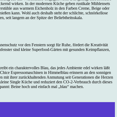
ckernd wirken. In der modernen Küche geben rustikale Mühlensets
erstühle aus warmem Eichenholz in den Farben Creme, Beige oder
ießen kann. Wohl auch deshalb steht der schlichte, schnörkellose
, seit langem an der Spitze der Beliebtheitsskala.
schutz vor den Fenstern sorgt für Ruhe, fördert die Kreativität
enfenster sind kleine Superfood-Gärten mit gesunden Keimpflanzen,
eibt ein charaktervolles Blau, das jedes Ambiente edel wirken läßt
d. Chice Espressomaschinen in Himmelblau erinnern an den sonnigen
hren mit ihrer zurückhaltenden Anmutung seit Generationen die Herzen
 kleine Single Küche und reduziert den CO-2-Verbrauch durch dieses
tspannt: Beine hoch und einfach mal „blau“ machen.