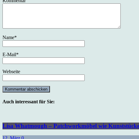
Kommentar
Name
*
E-Mail
*
Webseite
Auch interessant für Sie:
Lisa Whatmough – Patchworkmöbel wie Kunststück
12. März
0