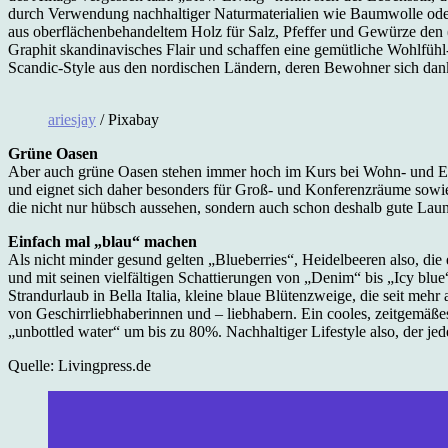
durch Verwendung nachhaltiger Naturmaterialien wie Baumwolle oder
aus oberflächenbehandeltem Holz für Salz, Pfeffer und Gewürze de
Graphit skandinavisches Flair und schaffen eine gemütliche Wohlfühl
Scandic-Style aus den nordischen Ländern, deren Bewohner sich dank d
ariesjay
/ Pixabay
Grüne Oasen
Aber auch grüne Oasen stehen immer hoch im Kurs bei Wohn- und Einr
und eignet sich daher besonders für Groß- und Konferenzräume sowie
die nicht nur hübsch aussehen, sondern auch schon deshalb gute Laun
Einfach mal „blau“ machen
Als nicht minder gesund gelten „Blueberries“, Heidelbeeren also, die
und mit seinen vielfältigen Schattierungen von „Denim“ bis „Icy blu
Strandurlaub in Bella Italia, kleine blaue Blütenzweige, die seit me
von Geschirrliebhaberinnen und – liebhabern. Ein cooles, zeitgemäß
„unbottled water“ um bis zu 80%. Nachhaltiger Lifestyle also, der j
Quelle: Livingpress.de