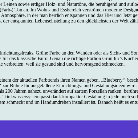
 Leinen sowie erdiger Holz- und Naturtöne, die beruhigend und auflo
n (Farb-) Ton an. Im Wohn- und Essbereich verströmen moderne Design
-Atmosphäre, in der man herrlich entspannen und das Hier und Jetzt gen
er entspannten Lebenseinstellung zu den glücklichsten der Welt zählen
ichtungsfreaks. Grüne Farbe an den Wänden oder als Sicht- und Sonnen
 für das klassische Büro. Genau die richtige Portion Grün für’s Küch
e verbreiten, weil sie gesund sind und hervorragend schmecken.
 einem der aktuellen Farbtrends ihren Namen geben. „Blueberry“ beschr
e“ zur Bühne für ausgefallene Einrichtungs- und Gestaltungsideen wir
hr als 200 Jahren nahezu unverändert auf zartem Porzellan ranken, berü
es Trinkwassersystem passt dank kompakter Gestaltung in jede noch so
edem schmeckt und im Handumdrehen installiert ist. Danach heißt es en