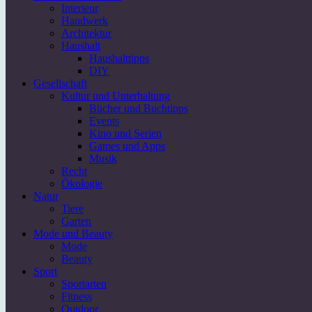
Interieur
Handwerk
Architektur
Haushalt
Haushalttipps
DIY
Gesellschaft
Kultur und Unterhaltung
Bücher und Buchtipps
Events
Kino und Serien
Games und Apps
Musik
Recht
Ökologie
Natur
Tiere
Garten
Mode und Beauty
Mode
Beauty
Sport
Sportarten
Fitness
Outdoor