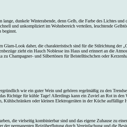
n lange, dunkele Winterabende, denn Gelb, die Farbe des Lichtes und 
schnell und unkompliziert im Wohnbereich verteilen, leuchtende Gelbtö
 beginnt.
Glam-Look daher, die charakteristisch sind für die Stilrichtung der 
senbezüge zieht ein Hauch Noblesse ins Haus und erinnert an die Atm
u Champagner- und Silbertönen für Beistelltischchen oder Kerzenhalter
gründlich wie ein guter Wein und gehören regelmäßig zu den Trendsette
das Richtige für kühle Tage! Allerdings kann ein Zuviel an Rot in den
, Kühlschränken oder kleinen Elektrogeräten in der Küche auffällige H
farben, die vielseitig kombinierbar sind und das eigene Zuhause zu eine
, der der permanenten Reizüberflutung durch Vereinfachung und die Bes