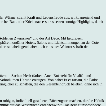
der Wärme, strahlt Kraft und Lebensfreude aus, wirkt anregend und
ne bei Bad- oder Küchenaccessoires setzen sonnige Highlights, damit
„Goldenen Zwanziger“ und des Art Déco. Mit luxuriösen
osphäre mondäner Hotels, Salons und Lichtstimmungen an der Cote
 ist naheliegend, aber auch ein sattes Weinrot schafft den
rn in Sachen Herbstfarben. Auch Rot steht für Vitalität und
 Wohnräumen Unruhe erzeugen. Von daher ist es ratsam, die Farbe
ingucker zu schaffen, die den Gesamteindruck beleben, ohne sich in
m ruhigen, individuell gestalteten Rückzugsort machen, der die Hektik
innung auf das Wesentliche entgegenwirkt. Das gelingt insbesondere