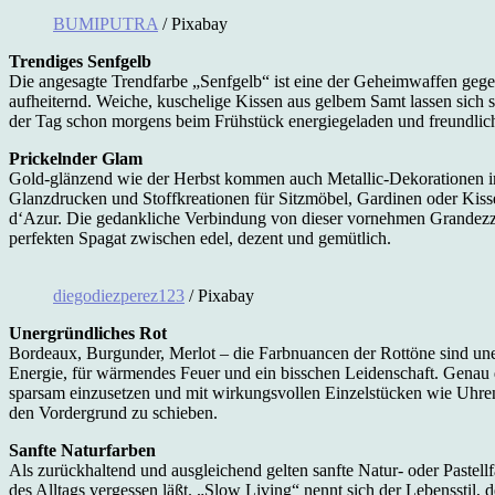
BUMIPUTRA
/ Pixabay
Trendiges Senfgelb
Die angesagte Trendfarbe „Senfgelb“ ist eine der Geheimwaffen gege
aufheiternd. Weiche, kuschelige Kissen aus gelbem Samt lassen sich 
der Tag schon morgens beim Frühstück energiegeladen und freundlich
Prickelnder Glam
Gold-glänzend wie der Herbst kommen auch Metallic-Dekorationen im 
Glanzdrucken und Stoffkreationen für Sitzmöbel, Gardinen oder Kis
d‘Azur. Die gedankliche Verbindung von dieser vornehmen Grandezza z
perfekten Spagat zwischen edel, dezent und gemütlich.
diegodiezperez123
/ Pixabay
Unergründliches Rot
Bordeaux, Burgunder, Merlot – die Farbnuancen der Rottöne sind uner
Energie, für wärmendes Feuer und ein bisschen Leidenschaft. Genau 
sparsam einzusetzen und mit wirkungsvollen Einzelstücken wie Uhren
den Vordergrund zu schieben.
Sanfte Naturfarben
Als zurückhaltend und ausgleichend gelten sanfte Natur- oder Pastell
des Alltags vergessen läßt. „Slow Living“ nennt sich der Lebensstil