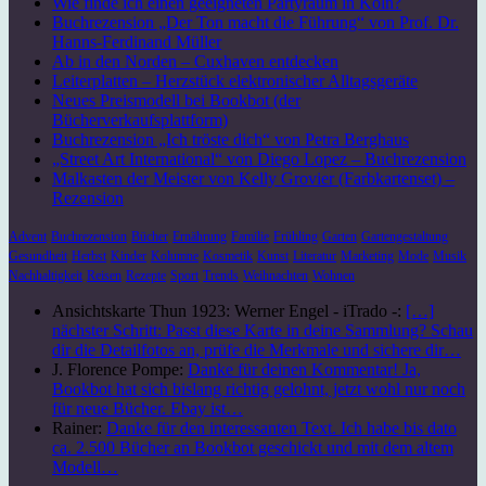
Wie finde ich einen geeigneten Partyraum in Köln?
Buchrezension „Der Ton macht die Führung“ von Prof. Dr.
Hanns-Ferdinand Müller
Ab in den Norden – Cuxhaven entdecken
Leiterplatten – Herzstück elektronischer Alltagsgeräte
Neues Preismodell bei Bookbot (der
Bücherverkaufsplattform)
Buchrezension „Ich tröste dich“ von Petra Berghaus
„Street Art International“ von Diego Lopez – Buchrezension
Malkasten der Meister von Kelly Grovier (Farbkartenset) –
Rezension
Advent
Buchrezension
Bücher
Ernährung
Familie
Frühling
Garten
Gartengestaltung
Gesundheit
Herbst
Kinder
Kolumne
Kosmetik
Kunst
Literatur
Marketing
Mode
Musik
Nachhaltigkeit
Reisen
Rezepte
Sport
Trends
Weihnachten
Wohnen
Ansichtskarte Thun 1923: Werner Engel - iTrado -:
[…]
nächster Schritt: Passt diese Karte in deine Sammlung? Schau
dir die Detailfotos an, prüfe die Merkmale und sichere dir…
J. Florence Pompe:
Danke für deinen Kommentar! Ja,
Bookbot hat sich bislang richtig gelohnt, jetzt wohl nur noch
für neue Bücher. Ebay ist…
Rainer:
Danke für den interessanten Text. Ich habe bis dato
ca. 2.500 Bücher an Bookbot geschickt und mit dem altem
Modell…