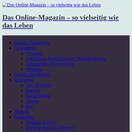
Das Online-Magazin – so vielseitig wie
das Leben
Reisen / Tourismus
Gesundheit
Vorsorge
Alternative Heilmethoden / Naturheilkunde
Lebenshilfe / Psychologie
Wellness
Familie und Kinder
Marketing
Job / Karriere
Internet
Social Media
Texten
Seo
Technik
Ernährung
Rezepte Kochen
Rezepte Backen / Dessert