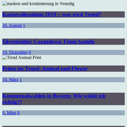
Karnevalkostüme 2019 – was wird Trend?
26. August
1
Silvesteridee: Countdown Tüten basteln
19. Dezember
0
Prints im Trend: Animal und Flower
10. März
1
Kommunalwahlen in Bayern: Wie wähle ich
richtig?!
6. März
0