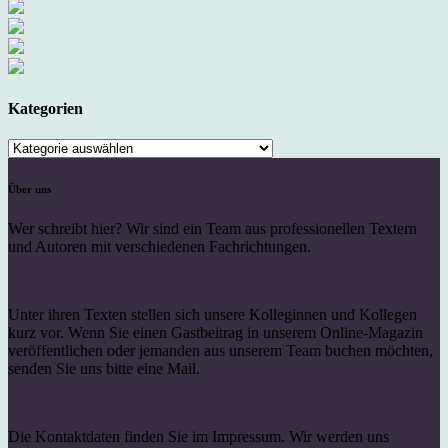
Kategorien
Kategorien
Über uns
Wer schreibt hier? Wir sind ein Team aus professionellen Textern
und Autoren mit verschiedenen Fachrichtungen.
Unter ihren Texten stellen sich unsere Kolleginnen und Kollegen
kurz vor. Wenn Sie einen Gastbeitrag in unserem Online-Magazin
veröffentlichen oder jemanden aus unserem Team buchen möchten,
senden Sie uns bitte eine Mail.
Die Kontaktdaten finden Sie im Impressum. Wir werden uns