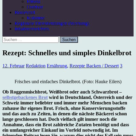
Fitness
Outdoor
Boulevard
Kolumne
Regionale Dienstleistungen (Werbung)
Inhaltsverzeichnis
Suchen
nach:
Rezept: Schnelles und simples Dinkelbrot
12. Februar
Redaktion
Ernährung
,
Rezepte Backen / Dessert
3
Frisches und einfaches Dinkelbrot. (Foto: Hauke Eilers)
Ob Roggenmischbrot, Weißbrot oder auch Schwarzbrot –
selbstgebackenes Brot
wird in Deutschland, Österreich und der
Schweiz immer beliebter und immer mehr Menschen backen
zuhause ihr eigenes Brot. Frisch, ohne Konservierungsstoffe
und das auch zu Zeiten, in denen die nächste Bäckerei schon
lange geschlossen hat. Doch vielfach gilt immer noch die
Annahme, dass ein Brot zahlreiche Zutaten benötigt und dass
ein umfangreicher Einkauf im Vorfeld notwendig ist. Im
folgenden Beitrag lesen Sie, warum dies nicht der Fall sein muss