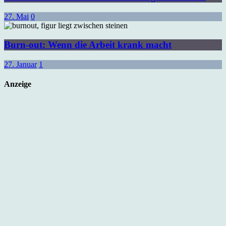
27. Mai
0
Burn-out: Wenn die Arbeit krank macht
27. Januar
1
Anzeige