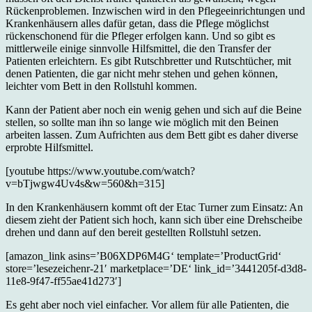
Rückenproblemen. Inzwischen wird in den Pflegeeinrichtungen und
Krankenhäusern alles dafür getan, dass die Pflege möglichst
rückenschonend für die Pfleger erfolgen kann. Und so gibt es
mittlerweile einige sinnvolle Hilfsmittel, die den Transfer der
Patienten erleichtern. Es gibt Rutschbretter und Rutschtücher, mit
denen Patienten, die gar nicht mehr stehen und gehen können,
leichter vom Bett in den Rollstuhl kommen.
Kann der Patient aber noch ein wenig gehen und sich auf die Beine
stellen, so sollte man ihn so lange wie möglich mit den Beinen
arbeiten lassen. Zum Aufrichten aus dem Bett gibt es daher diverse
erprobte Hilfsmittel.
[youtube https://www.youtube.com/watch?
v=bTjwgw4Uv4s&w=560&h=315]
In den Krankenhäusern kommt oft der Etac Turner zum Einsatz: An
diesem zieht der Patient sich hoch, kann sich über eine Drehscheibe
drehen und dann auf den bereit gestellten Rollstuhl setzen.
[amazon_link asins=’B06XDP6M4G‘ template=’ProductGrid‘
store=’lesezeichenr-21′ marketplace=’DE‘ link_id=’3441205f-d3d8-
11e8-9f47-ff55ae41d273′]
Es geht aber noch viel einfacher. Vor allem für alle Patienten, die