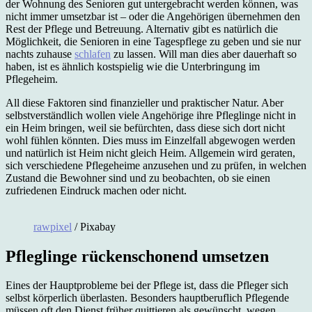
der Wohnung des Senioren gut untergebracht werden können, was
nicht immer umsetzbar ist – oder die Angehörigen übernehmen den
Rest der Pflege und Betreuung. Alternativ gibt es natürlich die
Möglichkeit, die Senioren in eine Tagespflege zu geben und sie nur
nachts zuhause
schlafen
zu lassen. Will man dies aber dauerhaft so
haben, ist es ähnlich kostspielig wie die Unterbringung im
Pflegeheim.
All diese Faktoren sind finanzieller und praktischer Natur. Aber
selbstverständlich wollen viele Angehörige ihre Pfleglinge nicht in
ein Heim bringen, weil sie befürchten, dass diese sich dort nicht
wohl fühlen könnten. Dies muss im Einzelfall abgewogen werden
und natürlich ist Heim nicht gleich Heim. Allgemein wird geraten,
sich verschiedene Pflegeheime anzusehen und zu prüfen, in welchen
Zustand die Bewohner sind und zu beobachten, ob sie einen
zufriedenen Eindruck machen oder nicht.
rawpixel
/ Pixabay
Pfleglinge rückenschonend umsetzen
Eines der Hauptprobleme bei der Pflege ist, dass die Pfleger sich
selbst körperlich überlasten. Besonders hauptberuflich Pflegende
müssen oft den Dienst früher quittieren als gewünscht, wegen