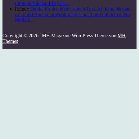
für neue Bücher. Ebay ist…
Rainer:
Danke für den interessanten Text. Ich habe bis dato
ca. 2.500 Bücher an Bookbot geschickt und mit dem altem
Modell…
Copyright © 2026 | MH Magazine WordPress Theme von
MH
Themes