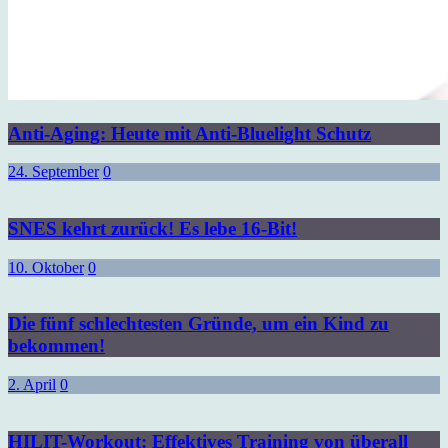
Anti-Aging: Heute mit Anti-Bluelight Schutz
24. September
0
SNES kehrt zurück! Es lebe 16-Bit!
10. Oktober
0
Die fünf schlechtesten Gründe, um ein Kind zu
bekommen!
2. April
0
HILIT-Workout: Effektives Training von überall