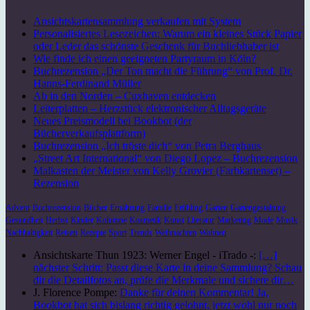
Ansichtskartensammlung verkaufen mit System
Personalisiertes Lesezeichen: Warum ein kleines Stück Papier
oder Leder das schönste Geschenk für Buchliebhaber ist
Wie finde ich einen geeigneten Partyraum in Köln?
Buchrezension „Der Ton macht die Führung“ von Prof. Dr.
Hanns-Ferdinand Müller
Ab in den Norden – Cuxhaven entdecken
Leiterplatten – Herzstück elektronischer Alltagsgeräte
Neues Preismodell bei Bookbot (der
Bücherverkaufsplattform)
Buchrezension „Ich tröste dich“ von Petra Berghaus
„Street Art International“ von Diego Lopez – Buchrezension
Malkasten der Meister von Kelly Grovier (Farbkartenset) –
Rezension
Advent
Buchrezension
Bücher
Ernährung
Familie
Frühling
Garten
Gartengestaltung
Gesundheit
Herbst
Kinder
Kolumne
Kosmetik
Kunst
Literatur
Marketing
Mode
Musik
Nachhaltigkeit
Reisen
Rezepte
Sport
Trends
Weihnachten
Wohnen
Ansichtskarte Thun 1923: Werner Engel - iTrado -:
[…]
nächster Schritt: Passt diese Karte in deine Sammlung? Schau
dir die Detailfotos an, prüfe die Merkmale und sichere dir…
J. Florence Pompe:
Danke für deinen Kommentar! Ja,
Bookbot hat sich bislang richtig gelohnt, jetzt wohl nur noch