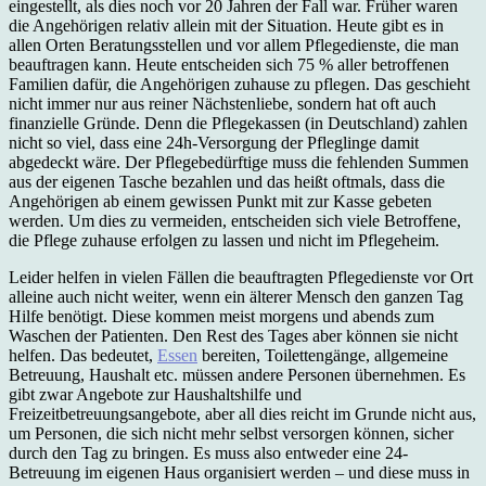
eingestellt, als dies noch vor 20 Jahren der Fall war. Früher waren
die Angehörigen relativ allein mit der Situation. Heute gibt es in
allen Orten Beratungsstellen und vor allem Pflegedienste, die man
beauftragen kann. Heute entscheiden sich 75 % aller betroffenen
Familien dafür, die Angehörigen zuhause zu pflegen. Das geschieht
nicht immer nur aus reiner Nächstenliebe, sondern hat oft auch
finanzielle Gründe. Denn die Pflegekassen (in Deutschland) zahlen
nicht so viel, dass eine 24h-Versorgung der Pfleglinge damit
abgedeckt wäre. Der Pflegebedürftige muss die fehlenden Summen
aus der eigenen Tasche bezahlen und das heißt oftmals, dass die
Angehörigen ab einem gewissen Punkt mit zur Kasse gebeten
werden. Um dies zu vermeiden, entscheiden sich viele Betroffene,
die Pflege zuhause erfolgen zu lassen und nicht im Pflegeheim.
Leider helfen in vielen Fällen die beauftragten Pflegedienste vor Ort
alleine auch nicht weiter, wenn ein älterer Mensch den ganzen Tag
Hilfe benötigt. Diese kommen meist morgens und abends zum
Waschen der Patienten. Den Rest des Tages aber können sie nicht
helfen. Das bedeutet,
Essen
bereiten, Toilettengänge, allgemeine
Betreuung, Haushalt etc. müssen andere Personen übernehmen. Es
gibt zwar Angebote zur Haushaltshilfe und
Freizeitbetreuungsangebote, aber all dies reicht im Grunde nicht aus,
um Personen, die sich nicht mehr selbst versorgen können, sicher
durch den Tag zu bringen. Es muss also entweder eine 24-
Betreuung im eigenen Haus organisiert werden – und diese muss in