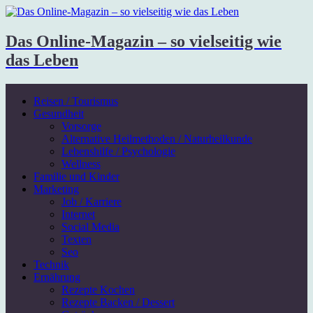
Das Online-Magazin – so vielseitig wie
das Leben
Reisen / Tourismus
Gesundheit
Vorsorge
Alternative Heilmethoden / Naturheilkunde
Lebenshilfe / Psychologie
Wellness
Familie und Kinder
Marketing
Job / Karriere
Internet
Social Media
Texten
Seo
Technik
Ernährung
Rezepte Kochen
Rezepte Backen / Dessert