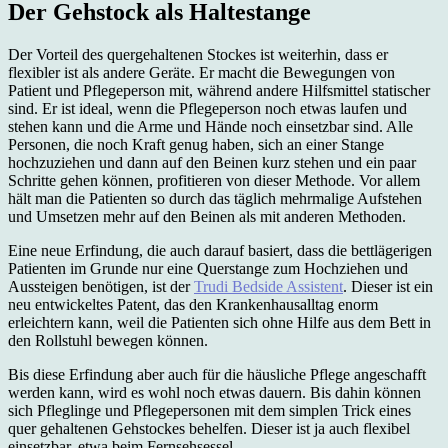
Der Gehstock als Haltestange
Der Vorteil des quergehaltenen Stockes ist weiterhin, dass er
flexibler ist als andere Geräte. Er macht die Bewegungen von
Patient und Pflegeperson mit, während andere Hilfsmittel statischer
sind. Er ist ideal, wenn die Pflegeperson noch etwas laufen und
stehen kann und die Arme und Hände noch einsetzbar sind. Alle
Personen, die noch Kraft genug haben, sich an einer Stange
hochzuziehen und dann auf den Beinen kurz stehen und ein paar
Schritte gehen können, profitieren von dieser Methode. Vor allem
hält man die Patienten so durch das täglich mehrmalige Aufstehen
und Umsetzen mehr auf den Beinen als mit anderen Methoden.
Eine neue Erfindung, die auch darauf basiert, dass die bettlägerigen
Patienten im Grunde nur eine Querstange zum Hochziehen und
Aussteigen benötigen, ist der
Trudi Bedside Assistent
. Dieser ist ein
neu entwickeltes Patent, das den Krankenhausalltag enorm
erleichtern kann, weil die Patienten sich ohne Hilfe aus dem Bett in
den Rollstuhl bewegen können.
Bis diese Erfindung aber auch für die häusliche Pflege angeschafft
werden kann, wird es wohl noch etwas dauern. Bis dahin können
sich Pfleglinge und Pflegepersonen mit dem simplen Trick eines
quer gehaltenen Gehstockes behelfen. Dieser ist ja auch flexibel
einsetzbar, etwa beim Fernsehsessel.