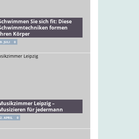
Schwimmen Sie sich fit: Diese
Schwimmtechniken formen
Ihren Körper
9. JULI
0
Musikzimmer Leipzig –
Musizieren für jedermann
2. APRIL
0