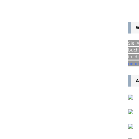
W
Sie 
buch
in d
nehm
A