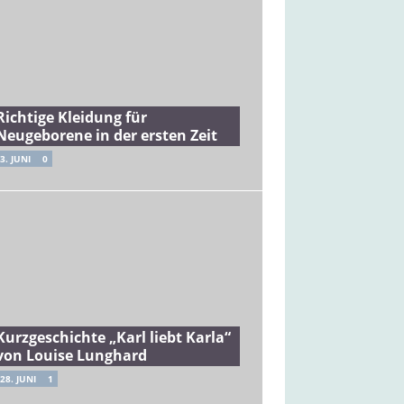
Richtige Kleidung für
Neugeborene in der ersten Zeit
3. JUNI
0
Kurzgeschichte „Karl liebt Karla“
von Louise Lunghard
28. JUNI
1