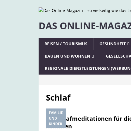
DAS ONLINE-MAGAZI
REISEN / TOURISMUS
GESUNDHEIT
BAUEN UND WOHNEN
GESELLSCH
REGIONALE DIENSTLEISTUNGEN (WERBUN
Schlaf
FAMILIE
Einschlafmeditationen für d
UND
KINDER
kommen