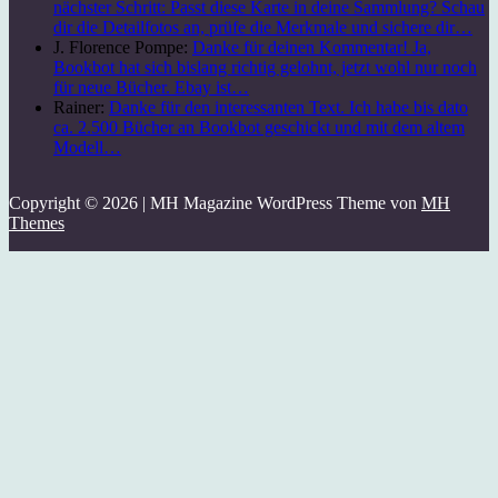
nächster Schritt: Passt diese Karte in deine Sammlung? Schau
dir die Detailfotos an, prüfe die Merkmale und sichere dir…
J. Florence Pompe:
Danke für deinen Kommentar! Ja,
Bookbot hat sich bislang richtig gelohnt, jetzt wohl nur noch
für neue Bücher. Ebay ist…
Rainer:
Danke für den interessanten Text. Ich habe bis dato
ca. 2.500 Bücher an Bookbot geschickt und mit dem altem
Modell…
Copyright © 2026 | MH Magazine WordPress Theme von
MH
Themes