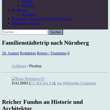
Fitness
Outdoor
Boulevard
Kolumne
Regionale Dienstleistungen (Werbung)
Inhaltsverzeichnis
Suchen
nach:
Familienstädtetrip nach Nürnberg
26. August
Redaktion
Reisen / Tourismus
0
Gellinger
/ Pixabay
DALIBRI [
CC BY-SA 3.0
],
via Wikimedia Commons
Reicher Fundus an Historie und
Architektur