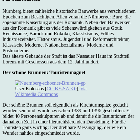
Nürnberg bietet zahlreiche historische Bauwerke aus verschiedenen
Epochen zum Besichtigen. Allen voran die Nürnberger Burg, die
sogenannte Kaiserburg aus der Romanik. Neben den Bauwerken
aus der Romanik gibt es viele Sehenswürdigkeiten aus Gotik,
Renaissance, Barock und Rokoko, Klassizismus, Frühes
Industriezeitalter, Historismus, Jugendstil und Reformarchitektur,
Klassische Moderne, Nationalsozialismus, Moderne und
Postmoderne.
Das älteste Gebäude der Stadt ist das Nassauer Haus im Stadtteil
Lorenz mit Geschossen aus dem 12. Jahrhundert.
Der schöne Brunnen: Touristenmagnet
User:Kolossos [
CC BY-SA 3.0
],
via
Wikimedia Commons
Der schöne Brunnen soll eigentlich als Kirchturmspitze gedacht
worden sein und wurde zwischen 1389 und 1396 geschaffen. Er
bildet 40 Personenskulpturen ab und damit die die Institutionen der
damaligen Zeit in einer hierarchisierenden Darstellung. Für die
Touristen ganz wichtig: Der drehbare Messingring, der wie ein
Wunder nahtlos eingeschmiedet wurde.