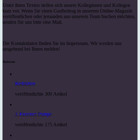
Unter ihren Texten stellen sich unsere Kolleginnen und Kollegen
kurz vor. Wenn Sie einen Gastbeitrag in unserem Online-Magazin
veröffentlichen oder jemanden aus unserem Team buchen möchten,
senden Sie uns bitte eine Mail.
Die Kontaktdaten finden Sie im Impressum. Wir werden uns
umgehend bei Ihnen melden!
Autoren
Redaktion
veröffentlichte 300 Artikel
J. Florence Pompe
veröffentlichte 175 Artikel