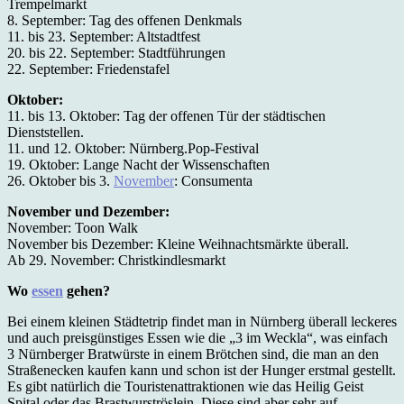
Trempelmarkt
8. September: Tag des offenen Denkmals
11. bis 23. September: Altstadtfest
20. bis 22. September: Stadtführungen
22. September: Friedenstafel
Oktober:
11. bis 13. Oktober: Tag der offenen Tür der städtischen
Dienststellen.
11. und 12. Oktober: Nürnberg.Pop-Festival
19. Oktober: Lange Nacht der Wissenschaften
26. Oktober bis 3.
November
: Consumenta
November und Dezember:
November: Toon Walk
November bis Dezember: Kleine Weihnachtsmärkte überall.
Ab 29. November: Christkindlesmarkt
Wo
essen
gehen?
Bei einem kleinen Städtetrip findet man in Nürnberg überall leckeres
und auch preisgünstiges Essen wie die „3 im Weckla“, was einfach
3 Nürnberger Bratwürste in einem Brötchen sind, die man an den
Straßenecken kaufen kann und schon ist der Hunger erstmal gestellt.
Es gibt natürlich die Touristenattraktionen wie das Heilig Geist
Spital oder das Brastwurströslein. Diese sind aber sehr auf