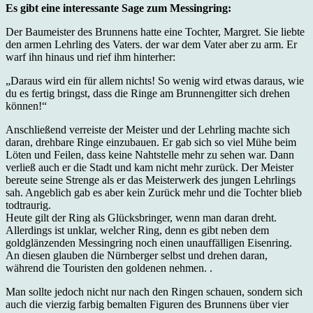
Es gibt eine interessante Sage zum Messingring:
Der Baumeister des Brunnens hatte eine Tochter, Margret. Sie liebte
den armen Lehrling des Vaters. der war dem Vater aber zu arm. Er
warf ihn hinaus und rief ihm hinterher:
„Daraus wird ein für allem nichts! So wenig wird etwas daraus, wie
du es fertig bringst, dass die Ringe am Brunnengitter sich drehen
können!“
Anschließend verreiste der Meister und der Lehrling machte sich
daran, drehbare Ringe einzubauen. Er gab sich so viel Mühe beim
Löten und Feilen, dass keine Nahtstelle mehr zu sehen war. Dann
verließ auch er die Stadt und kam nicht mehr zurück. Der Meister
bereute seine Strenge als er das Meisterwerk des jungen Lehrlings
sah. Angeblich gab es aber kein Zurück mehr und die Tochter blieb
todtraurig.
Heute gilt der Ring als Glücksbringer, wenn man daran dreht.
Allerdings ist unklar, welcher Ring, denn es gibt neben dem
goldglänzenden Messingring noch einen unauffälligen Eisenring.
An diesen glauben die Nürnberger selbst und drehen daran,
während die Touristen den goldenen nehmen. .
Man sollte jedoch nicht nur nach den Ringen schauen, sondern sich
auch die vierzig farbig bemalten Figuren des Brunnens über vier