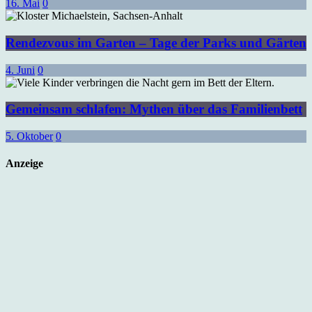
16. Mai
0
Rendezvous im Garten – Tage der Parks und Gärten
4. Juni
0
Gemeinsam schlafen: Mythen über das Familienbett
5. Oktober
0
Anzeige