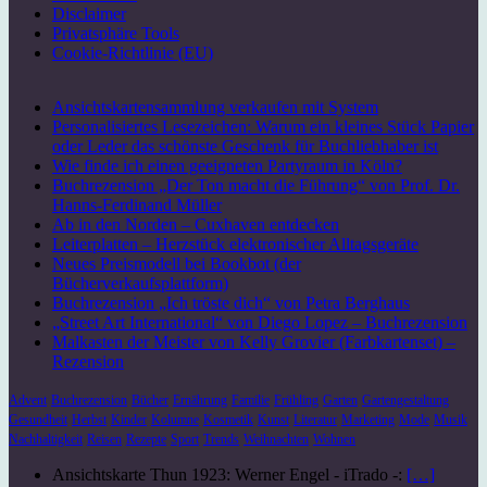
Disclaimer
Privatsphäre Tools
Cookie-Richtlinie (EU)
Ansichtskartensammlung verkaufen mit System
Personalisiertes Lesezeichen: Warum ein kleines Stück Papier
oder Leder das schönste Geschenk für Buchliebhaber ist
Wie finde ich einen geeigneten Partyraum in Köln?
Buchrezension „Der Ton macht die Führung“ von Prof. Dr.
Hanns-Ferdinand Müller
Ab in den Norden – Cuxhaven entdecken
Leiterplatten – Herzstück elektronischer Alltagsgeräte
Neues Preismodell bei Bookbot (der
Bücherverkaufsplattform)
Buchrezension „Ich tröste dich“ von Petra Berghaus
„Street Art International“ von Diego Lopez – Buchrezension
Malkasten der Meister von Kelly Grovier (Farbkartenset) –
Rezension
Advent
Buchrezension
Bücher
Ernährung
Familie
Frühling
Garten
Gartengestaltung
Gesundheit
Herbst
Kinder
Kolumne
Kosmetik
Kunst
Literatur
Marketing
Mode
Musik
Nachhaltigkeit
Reisen
Rezepte
Sport
Trends
Weihnachten
Wohnen
Ansichtskarte Thun 1923: Werner Engel - iTrado -:
[…]