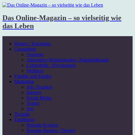
Das Online-Magazin – so vielseitig wie
das Leben
Reisen / Tourismus
Gesundheit
Vorsorge
Alternative Heilmethoden / Naturheilkunde
Lebenshilfe / Psychologie
Wellness
Familie und Kinder
Marketing
Job / Karriere
Internet
Social Media
Texten
Seo
Technik
Ernährung
Rezepte Kochen
Rezepte Backen / Dessert