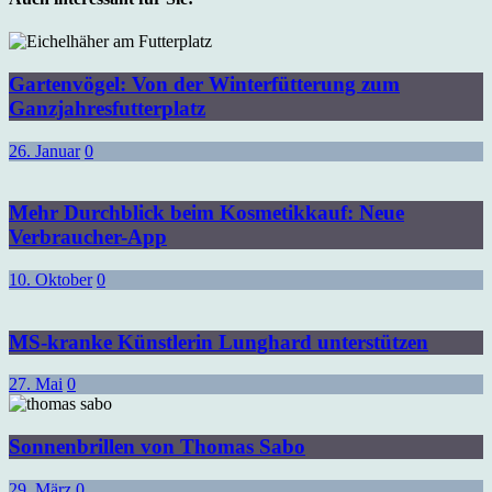
Gartenvögel: Von der Winterfütterung zum
Ganzjahresfutterplatz
26. Januar
0
Mehr Durchblick beim Kosmetikkauf: Neue
Verbraucher-App
10. Oktober
0
MS-kranke Künstlerin Lunghard unterstützen
27. Mai
0
Sonnenbrillen von Thomas Sabo
29. März
0