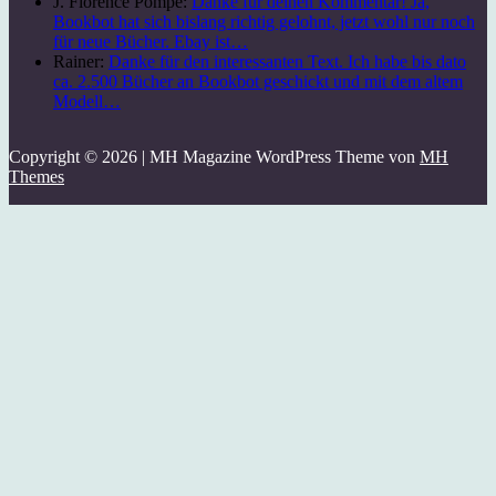
J. Florence Pompe:
Danke für deinen Kommentar! Ja,
Bookbot hat sich bislang richtig gelohnt, jetzt wohl nur noch
für neue Bücher. Ebay ist…
Rainer:
Danke für den interessanten Text. Ich habe bis dato
ca. 2.500 Bücher an Bookbot geschickt und mit dem altem
Modell…
Copyright © 2026 | MH Magazine WordPress Theme von
MH
Themes