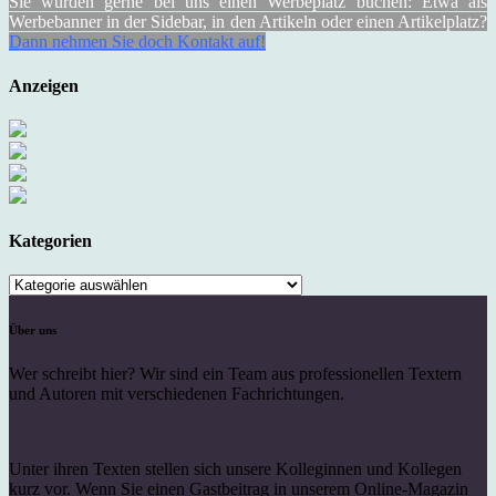
Sie würden gerne bei uns einen Werbeplatz buchen: Etwa als
Werbebanner in der Sidebar, in den Artikeln oder einen Artikelplatz?
Dann nehmen Sie doch Kontakt auf!
Anzeigen
Kategorien
Kategorien
Über uns
Wer schreibt hier? Wir sind ein Team aus professionellen Textern
und Autoren mit verschiedenen Fachrichtungen.
Unter ihren Texten stellen sich unsere Kolleginnen und Kollegen
kurz vor. Wenn Sie einen Gastbeitrag in unserem Online-Magazin