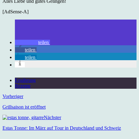
Alles Liebe und gutes Gelingen!
[AdSense-A]
teilen
teilen
teilen
Ernährung
Rezepte
Vorheriger
Grillsaison ist eröffnet
Nächster
Estas Tonne: Im März auf Tour in Deutschland und Schweiz