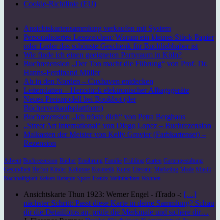
Cookie-Richtlinie (EU)
Ansichtskartensammlung verkaufen mit System
Personalisiertes Lesezeichen: Warum ein kleines Stück Papier
oder Leder das schönste Geschenk für Buchliebhaber ist
Wie finde ich einen geeigneten Partyraum in Köln?
Buchrezension „Der Ton macht die Führung“ von Prof. Dr.
Hanns-Ferdinand Müller
Ab in den Norden – Cuxhaven entdecken
Leiterplatten – Herzstück elektronischer Alltagsgeräte
Neues Preismodell bei Bookbot (der
Bücherverkaufsplattform)
Buchrezension „Ich tröste dich“ von Petra Berghaus
„Street Art International“ von Diego Lopez – Buchrezension
Malkasten der Meister von Kelly Grovier (Farbkartenset) –
Rezension
Advent
Buchrezension
Bücher
Ernährung
Familie
Frühling
Garten
Gartengestaltung
Gesundheit
Herbst
Kinder
Kolumne
Kosmetik
Kunst
Literatur
Marketing
Mode
Musik
Nachhaltigkeit
Reisen
Rezepte
Sport
Trends
Weihnachten
Wohnen
Ansichtskarte Thun 1923: Werner Engel - iTrado -:
[…]
nächster Schritt: Passt diese Karte in deine Sammlung? Schau
dir die Detailfotos an, prüfe die Merkmale und sichere dir…