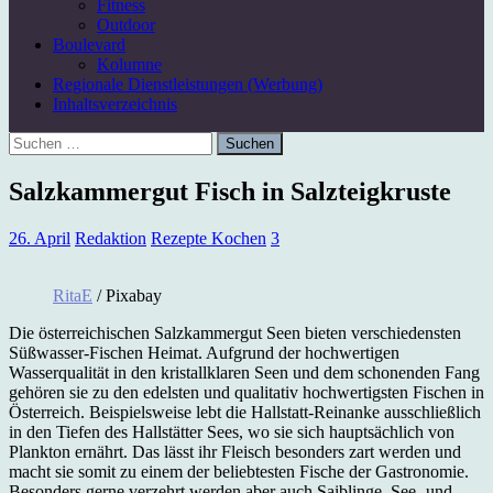
Fitness
Outdoor
Boulevard
Kolumne
Regionale Dienstleistungen (Werbung)
Inhaltsverzeichnis
Suchen
nach:
Salzkammergut Fisch in Salzteigkruste
26. April
Redaktion
Rezepte Kochen
3
RitaE
/ Pixabay
Die österreichischen Salzkammergut Seen bieten verschiedensten
Süßwasser-Fischen Heimat. Aufgrund der hochwertigen
Wasserqualität in den kristallklaren Seen und dem schonenden Fang
gehören sie zu den edelsten und qualitativ hochwertigsten Fischen in
Österreich. Beispielsweise lebt die Hallstatt-Reinanke ausschließlich
in den Tiefen des Hallstätter Sees, wo sie sich hauptsächlich von
Plankton ernährt. Das lässt ihr Fleisch besonders zart werden und
macht sie somit zu einem der beliebtesten Fische der Gastronomie.
Besonders gerne verzehrt werden aber auch Saiblinge, See- und