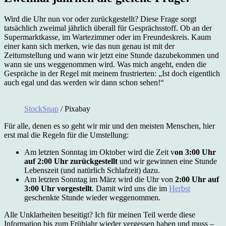
Wird die Uhr nun vor oder zurückgestellt? Diese Frage sorgt
tatsächlich zweimal jährlich überall für Gesprächsstoff. Ob an der
Supermarktkasse, im Wartezimmer oder im Freundeskreis. Kaum
einer kann sich merken, wie das nun genau ist mit der
Zeitumstellung und wann wir jetzt eine Stunde dazubekommen und
wann sie uns weggenommen wird. Was mich angeht, enden die
Gespräche in der Regel mit meinem frustrierten: „Ist doch eigentlich
auch egal und das werden wir dann schon sehen!“
StockSnap
/ Pixabay
Für alle, denen es so geht wir mir und den meisten Menschen, hier
erst mal die Regeln für die Umstellung:
Am letzten Sonntag im Oktober wird die Zeit v
on 3:00 Uhr
auf 2:00 Uhr zurückgestellt
und wir gewinnen eine Stunde
Lebenszeit (und natürlich Schlafzeit) dazu.
Am letzten Sonntag im März wird die Uhr von
2:00 Uhr auf
3:00 Uhr
vorgestellt
. Damit wird uns die im
Herbst
geschenkte Stunde wieder weggenommen.
Alle Unklarheiten beseitigt? Ich für meinen Teil werde diese
Information bis zum Frühjahr wieder vergessen haben und muss –