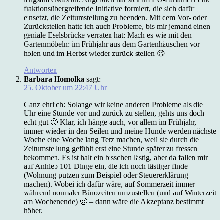
fraktionsübergreifende Initiative formiert, die sich dafür
einsetzt, die Zeitumstellung zu beenden. Mit dem Vor- oder
Zurückstellen hatte ich auch Probleme, bis mir jemand einen
geniale Eselsbrücke verraten hat: Mach es wie mit den
Gartenmöbeln: im Frühjahr aus dem Gartenhäuschen vor
holen und im Herbst wieder zurück stellen 😉
Antworten
Barbara Homolka
sagt:
25. Oktober um 22:47 Uhr
Ganz ehrlich: Solange wir keine anderen Probleme als die
Uhr eine Stunde vor und zurück zu stellen, gehts uns doch
echt gut 🙂 Klar, ich hänge auch, vor allem im Frühjahr,
immer wieder in den Seilen und meine Hunde werden nächste
Woche eine Woche lang Terz machen, weil sie durch die
Zeitumstellung gefühlt erst eine Stunde später zu fressen
bekommen. Es ist halt ein bisschen lästig, aber da fallen mir
auf Anhieb 101 Dinge ein, die ich noch lästiger finde
(Wohnung putzen zum Beispiel oder Steuererklärung
machen). Wobei ich dafür wäre, auf Sommerzeit immer
während normaler Bürozeiten umzustellen (und auf Winterzeit
am Wochenende) 🙂 – dann wäre die Akzeptanz bestimmt
höher.