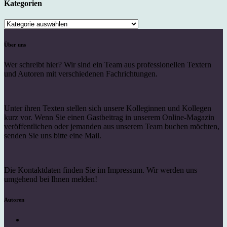
Kategorien
Kategorien
Über uns
Wer schreibt hier? Wir sind ein Team aus professionellen Textern
und Autoren mit verschiedenen Fachrichtungen.
Unter ihren Texten stellen sich unsere Kolleginnen und Kollegen
kurz vor. Wenn Sie einen Gastbeitrag in unserem Online-Magazin
veröffentlichen oder jemanden aus unserem Team buchen möchten,
senden Sie uns bitte eine Mail.
Die Kontaktdaten finden Sie im Impressum. Wir werden uns
umgehend bei Ihnen melden!
Autoren