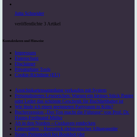
Jutta Schneider
veröffentlichte 3 Artikel
Kontaktdaten und Hinweise
Impressum
Datenschutz
Disclaimer
Privatsphäre Tools
Cookie-Richtlinie (EU)
Ansichtskartensammlung verkaufen mit System
Personalisiertes Lesezeichen: Warum ein kleines Stück Papier
oder Leder das schönste Geschenk für Buchliebhaber ist
Wie finde ich einen geeigneten Partyraum in Köln?
Buchrezension „Der Ton macht die Führung“ von Prof. Dr.
Hanns-Ferdinand Müller
Ab in den Norden – Cuxhaven entdecken
Leiterplatten – Herzstück elektronischer Alltagsgeräte
Neues Preismodell bei Bookbot (der