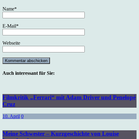
Name
*
E-Mail
*
Webseite
Auch interessant für Sie:
Filmkritik „Ferrari“ mit Adam Driver und Penelopé
Cruz
10. April
0
Meine Schwester – Kurzgeschichte von Louise