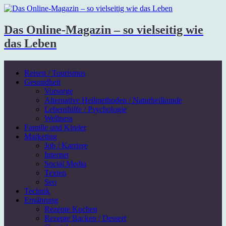
Das Online-Magazin – so vielseitig wie
das Leben
Reisen / Tourismus
Gesundheit
Vorsorge
Alternative Heilmethoden / Naturheilkunde
Lebenshilfe / Psychologie
Wellness
Familie und Kinder
Marketing
Job / Karriere
Internet
Social Media
Texten
Seo
Technik
Ernährung
Rezepte Kochen
Rezepte Backen / Dessert