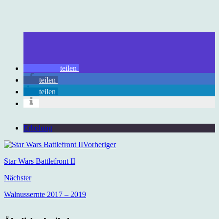
teilen
teilen
teilen
Erholung
Vorheriger
Star Wars Battlefront II
Nächster
Walnussernte 2017 – 2019