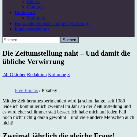
Fitness
Outdoor
Boulevard
Kolumne
Regionale Dienstleistungen (Werbung)
Inhaltsverzeichnis
Suchen
nach:
Die Zeitumstellung naht – Und damit die
übliche Verwirrung
24. Oktober
Redaktion
Kolumne
3
Free-Photos
/ Pixabay
Mit der Zeit herumexperimentiert wird ja schon lange, seit 1980
leide ich kontinuierlich zweimal im Jahr an der Zeitumstellung und
es wird eher schlimmer statt besser. Ich habe mich auf jeden Fall
noch nicht richtig daran gewöhnt – und viele andere Menschen auch
nicht!
Zweimal jährlich die gleiche Frage!