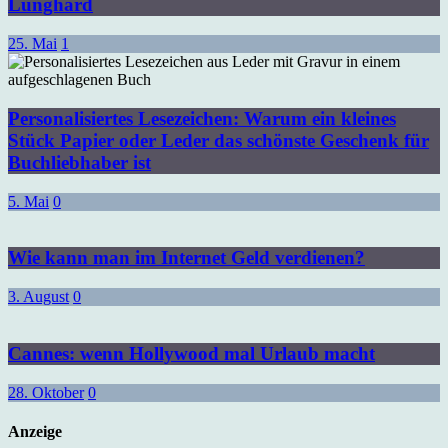
Lunghard
25. Mai
1
Personalisiertes Lesezeichen: Warum ein kleines
Stück Papier oder Leder das schönste Geschenk für
Buchliebhaber ist
5. Mai
0
Wie kann man im Internet Geld verdienen?
3. August
0
Cannes: wenn Hollywood mal Urlaub macht
28. Oktober
0
Anzeige