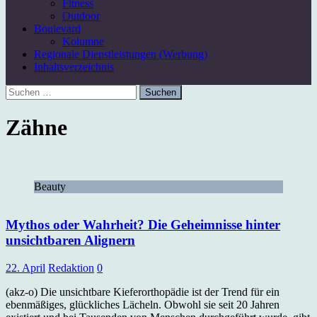
Fitness
Outdoor
Boulevard
Kolumne
Regionale Dienstleistungen (Werbung)
Inhaltsverzeichnis
Suchen
nach:
Zähne
Beauty
Mythos oder Wahrheit? Die Geheimnisse hinter
unsichtbaren Alignern
22. April
Redaktion
0
(akz-o) Die unsichtbare Kieferorthopädie ist der Trend für ein
ebenmäßiges, glückliches Lächeln. Obwohl sie seit 20 Jahren