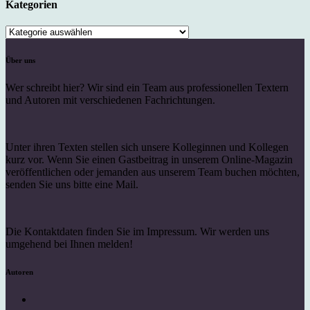
Kategorien
Kategorien
Über uns
Wer schreibt hier? Wir sind ein Team aus professionellen Textern
und Autoren mit verschiedenen Fachrichtungen.
Unter ihren Texten stellen sich unsere Kolleginnen und Kollegen
kurz vor. Wenn Sie einen Gastbeitrag in unserem Online-Magazin
veröffentlichen oder jemanden aus unserem Team buchen möchten,
senden Sie uns bitte eine Mail.
Die Kontaktdaten finden Sie im Impressum. Wir werden uns
umgehend bei Ihnen melden!
Autoren