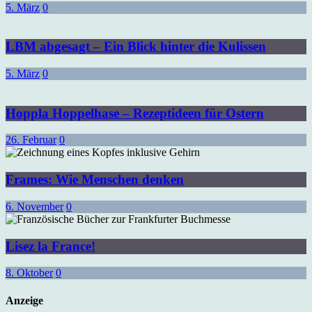
5. März
0
LBM abgesagt – Ein Blick hinter die Kulissen
5. März
0
Hoppla Hoppelhase – Rezeptideen für Ostern
26. Februar
0
Frames: Wie Menschen denken
6. November
0
Lisez la France!
8. Oktober
0
Anzeige