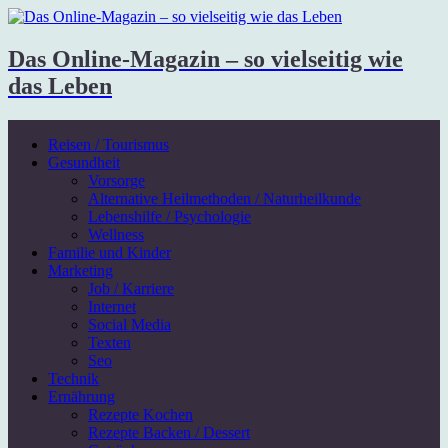
Das Online-Magazin – so vielseitig wie
das Leben
Reisen / Tourismus
Gesundheit
Vorsorge
Alternative Heilmethoden / Naturheilkunde
Lebenshilfe / Psychologie
Wellness
Familie und Kinder
Marketing
Job / Karriere
Internet
Social Media
Texten
Seo
Technik
Ernährung
Rezepte Kochen
Rezepte Backen / Dessert