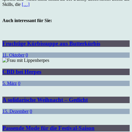
Skills, die
[…]
Auch interessant für Sie:
Fruchtige Kürbissuppe aus Butterkürbis
11. Oktober
0
CBD bei Herpes
5. März
0
A solidarische Weihnacht – Gedicht
15. Dezember
0
Passende Mode für die Festival-Saison