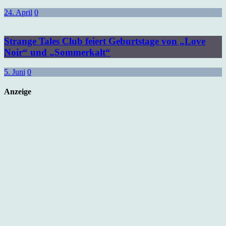
24. April
0
Strange Tales Club feiert Geburtstage von „Love
Noir“ und „Sommerkalt“
5. Juni
0
Anzeige