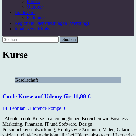
Fitness
Outdoor
Boulevard
Kolumne
Regionale Dienstleistungen (Werbung)
Inhaltsverzeichnis
Suchen
nach:
Kurse
Gesellschaft
Coole Kurse auf Udemy für 11,99 €
14. Februar
J. Florence Pompe
0
Absolut coole Kurse in allen möglichen Bereichen wie Business,
Marketing, Finanzen, IT und Software, Design,
Persönlichkeitsentwicklung, Hobbys wie Zeichnen, Malen, Gitarre
spielen und vieles mehr könnt ihr bei Udemy absolvieren! Lerne die