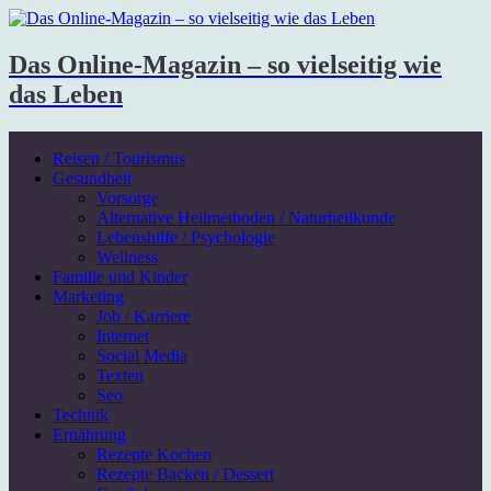
Das Online-Magazin – so vielseitig wie
das Leben
Reisen / Tourismus
Gesundheit
Vorsorge
Alternative Heilmethoden / Naturheilkunde
Lebenshilfe / Psychologie
Wellness
Familie und Kinder
Marketing
Job / Karriere
Internet
Social Media
Texten
Seo
Technik
Ernährung
Rezepte Kochen
Rezepte Backen / Dessert