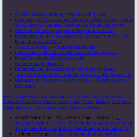
Ansichtskartensammlung verkaufen mit System
Personalisiertes Lesezeichen: Warum ein kleines Stück Papier
oder Leder das schönste Geschenk für Buchliebhaber ist
Wie finde ich einen geeigneten Partyraum in Köln?
Buchrezension „Der Ton macht die Führung“ von Prof. Dr.
Hanns-Ferdinand Müller
Ab in den Norden – Cuxhaven entdecken
Leiterplatten – Herzstück elektronischer Alltagsgeräte
Neues Preismodell bei Bookbot (der
Bücherverkaufsplattform)
Buchrezension „Ich tröste dich“ von Petra Berghaus
„Street Art International“ von Diego Lopez – Buchrezension
Malkasten der Meister von Kelly Grovier (Farbkartenset) –
Rezension
Advent
Buchrezension
Bücher
Ernährung
Familie
Frühling
Garten
Gartengestaltung
Gesundheit
Herbst
Kinder
Kolumne
Kosmetik
Kunst
Literatur
Marketing
Mode
Musik
Nachhaltigkeit
Reisen
Rezepte
Sport
Trends
Weihnachten
Wohnen
Ansichtskarte Thun 1923: Werner Engel - iTrado -:
[…]
nächster Schritt: Passt diese Karte in deine Sammlung? Schau
dir die Detailfotos an, prüfe die Merkmale und sichere dir…
J. Florence Pompe:
Danke für deinen Kommentar! Ja,