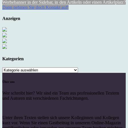
Werbebanner in der Sidebar, in den Artikeln oder einen Artikelplatz?
Dann nehmen Sie doch Kontakt auf!
Anzeigen
Kategorien
Kategorien
Über uns
Wer schreibt hier? Wir sind ein Team aus professionellen Textern
und Autoren mit verschiedenen Fachrichtungen.
Unter ihren Texten stellen sich unsere Kolleginnen und Kollegen
kurz vor. Wenn Sie einen Gastbeitrag in unserem Online-Magazin
veröffentlichen oder jemanden aus unserem Team buchen möchten,