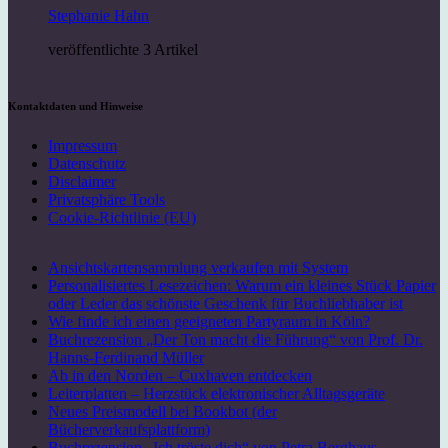
Stephanie Hahn
veröffentlichte 3 Artikel
Kontaktdaten und Hinweise
Impressum
Datenschutz
Disclaimer
Privatsphäre Tools
Cookie-Richtlinie (EU)
Ansichtskartensammlung verkaufen mit System
Personalisiertes Lesezeichen: Warum ein kleines Stück Papier
oder Leder das schönste Geschenk für Buchliebhaber ist
Wie finde ich einen geeigneten Partyraum in Köln?
Buchrezension „Der Ton macht die Führung“ von Prof. Dr.
Hanns-Ferdinand Müller
Ab in den Norden – Cuxhaven entdecken
Leiterplatten – Herzstück elektronischer Alltagsgeräte
Neues Preismodell bei Bookbot (der
Bücherverkaufsplattform)
Buchrezension „Ich tröste dich“ von Petra Berghaus