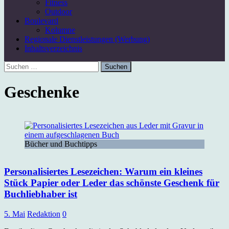
Fitness
Outdoor
Boulevard
Kolumne
Regionale Dienstleistungen (Werbung)
Inhaltsverzeichnis
Suchen
nach:
Geschenke
Bücher und Buchtipps
Personalisiertes Lesezeichen: Warum ein kleines
Stück Papier oder Leder das schönste Geschenk für
Buchliebhaber ist
5. Mai
Redaktion
0