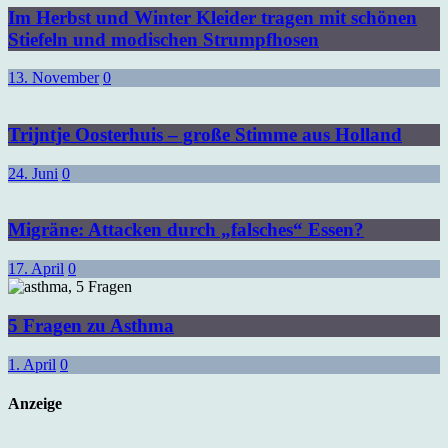
Im Herbst und Winter Kleider tragen mit schönen
Stiefeln und modischen Strumpfhosen
13. November
0
Trijntje Oosterhuis – große Stimme aus Holland
24. Juni
0
Migräne: Attacken durch „falsches“ Essen?
17. April
0
5 Fragen zu Asthma
1. April
0
Anzeige