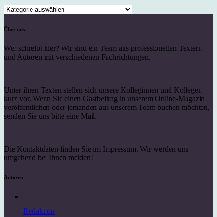
Kategorien
Über uns
Wer schreibt hier? Wir sind ein Team aus professionellen Textern
und Autoren mit verschiedenen Fachrichtungen.
Unter ihren Texten stellen sich unsere Kolleginnen und Kollegen
kurz vor. Wenn Sie einen Gastbeitrag in unserem Online-Magazin
veröffentlichen oder jemanden aus unserem Team buchen möchten,
senden Sie uns bitte eine Mail.
Die Kontaktdaten finden Sie im Impressum. Wir werden uns
umgehend bei Ihnen melden!
Autoren
Redaktion