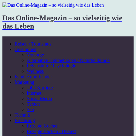
Das Online-Magazin – so vielseitig wie
das Leben
Reisen / Tourismus
Gesundheit
Vorsorge
Alternative Heilmethoden / Naturheilkunde
Lebenshilfe / Psychologie
Wellness
Familie und Kinder
Marketing
Job / Karriere
Internet
Social Media
Texten
Seo
Technik
Ernährung
Rezepte Kochen
Rezepte Backen / Dessert