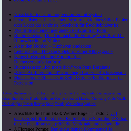
Ansichtskartensammlung verkaufen mit System
Personalisiertes Lesezeichen: Warum ein kleines Stück Papier
oder Leder das schönste Geschenk für Buchliebhaber ist
Wie finde ich einen geeigneten Partyraum in Köln?
Buchrezension „Der Ton macht die Führung“ von Prof. Dr.
Hanns-Ferdinand Müller
Ab in den Norden – Cuxhaven entdecken
Leiterplatten – Herzstück elektronischer Alltagsgeräte
Neues Preismodell bei Bookbot (der
Bücherverkaufsplattform)
Buchrezension „Ich tröste dich“ von Petra Berghaus
„Street Art International“ von Diego Lopez – Buchrezension
Malkasten der Meister von Kelly Grovier (Farbkartenset) –
Rezension
Advent
Buchrezension
Bücher
Ernährung
Familie
Frühling
Garten
Gartengestaltung
Gesundheit
Herbst
Kinder
Kolumne
Kosmetik
Kunst
Literatur
Marketing
Mode
Musik
Nachhaltigkeit
Reisen
Rezepte
Sport
Trends
Weihnachten
Wohnen
Ansichtskarte Thun 1923: Werner Engel - iTrado -:
[…]
nächster Schritt: Passt diese Karte in deine Sammlung? Schau
dir die Detailfotos an, prüfe die Merkmale und sichere dir…
J. Florence Pompe:
Danke für deinen Kommentar! Ja,