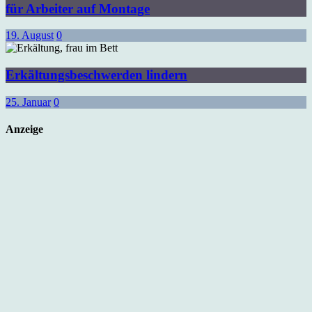
für Arbeiter auf Montage
19. August
0
Erkältungsbeschwerden lindern
25. Januar
0
Anzeige