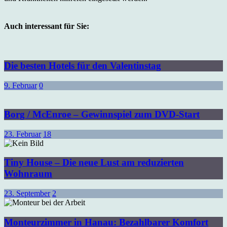
Auch interessant für Sie:
Die besten Hotels für den Valentinstag
9. Februar
0
Borg / McEnroe – Gewinnspiel zum DVD-Start
23. Februar
18
Tiny House – Die neue Lust am reduzierten
Wohnraum
23. September
2
Monteurzimmer in Hanau: Bezahlbarer Komfort