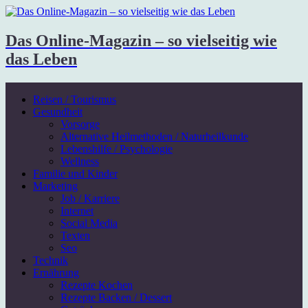
Das Online-Magazin – so vielseitig wie
das Leben
Reisen / Tourismus
Gesundheit
Vorsorge
Alternative Heilmethoden / Naturheilkunde
Lebenshilfe / Psychologie
Wellness
Familie und Kinder
Marketing
Job / Karriere
Internet
Social Media
Texten
Seo
Technik
Ernährung
Rezepte Kochen
Rezepte Backen / Dessert