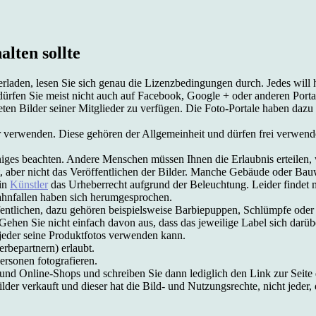
lten sollte
rladen, lesen Sie sich genau die Lizenzbedingungen durch. Jedes will
n, dürfen Sie meist nicht auch auf Facebook, Google + oder anderen Po
ten Bilder seiner Mitglieder zu verfügen. Die Foto-Portale haben dazu ab
 verwenden. Diese gehören der Allgemeinheit und dürfen frei verwen
ges beachten. Andere Menschen müssen Ihnen die Erlaubnis erteilen, w
bt, aber nicht das Veröffentlichen der Bilder. Manche Gebäude oder Ba
ein
Künstler
das Urheberrecht aufgrund der Beleuchtung. Leider findet m
hnfallen haben sich herumgesprochen.
fentlichen, dazu gehören beispielsweise Barbiepuppen, Schlümpfe oder
ehen Sie nicht einfach davon aus, dass das jeweilige Label sich darü
 jeder seine Produktfotos verwenden kann.
erbepartnern) erlaubt.
ersonen fotografieren.
d Online-Shops und schreiben Sie dann lediglich den Link zur Seite d
der verkauft und dieser hat die Bild- und Nutzungsrechte, nicht jeder