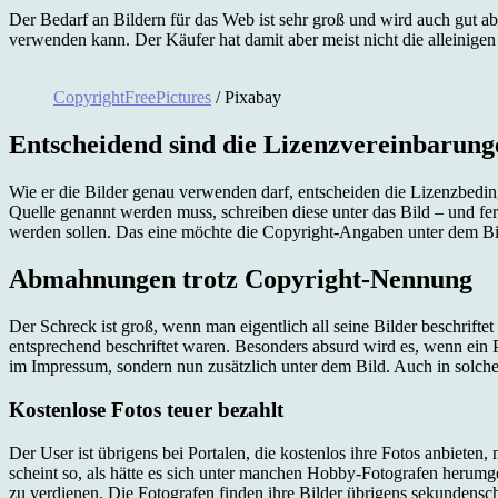
Der Bedarf an Bildern für das Web ist sehr groß und wird auch gut ab
verwenden kann. Der Käufer hat damit aber meist nicht die alleinige
CopyrightFreePictures
/ Pixabay
Entscheidend sind die Lizenzvereinbarung
Wie er die Bilder genau verwenden darf, entscheiden die Lizenzbedi
Quelle genannt werden muss, schreiben diese unter das Bild – und fertig
werden sollen. Das eine möchte die Copyright-Angaben unter dem Bild,
Abmahnungen trotz Copyright-Nennung
Der Schreck ist groß, wenn man eigentlich all seine Bilder beschrift
entsprechend beschriftet waren. Besonders absurd wird es, wenn ein 
im Impressum, sondern nun zusätzlich unter dem Bild. Auch in solc
Kostenlose Fotos teuer bezahlt
Der User ist übrigens bei Portalen, die kostenlos ihre Fotos anbieten, 
scheint so, als hätte es sich unter manchen Hobby-Fotografen heru
zu verdienen. Die Fotografen finden ihre Bilder übrigens sekundenschn