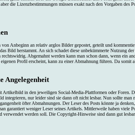
, aber die Lizenzbestimmungen müssen exakt nach den Vorgaben des Po
men
n Anbeginn an relativ arglos Bilder gepostet, geteilt und kommentier
wo das Bild herstammt. An sich schadet diese unbekümmerte Nutzung der
 rechtswidrig. Abgemahnt werden kann man schon dann, wenn ein ander
 im eigenen Profil erscheint, kann zu einer Abmahnung führen. Da somi
te Angelegenheit
 mit Artikelbild in den jeweiligen Social-Media-Plattformen oder Foren
d integrieren, nur leider sind sie dann oft nicht lesbar. Nun sollte ma
ergangenheit öfter Abmahnungen. Der Leser des Posts könnte ja denken, 
n garantiert weniger Leser seines Artikels. Mittlerweile haben viele Po
d verwendet werden soll. Die Copyright-Hinweise sind dann gut lesbar i