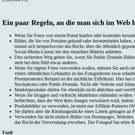
Ein paar Regeln, an die man sich im Web ha
Wenn Sie Fotos von einem Portal kaufen oder kostenlos herunte
Bilder, die Sie von Portalen gekauft oder herunterladen habe
nimmt sich beispielsweise das Recht, über die öffentlich geposte
Social-Media-Lizenz bei den einzelnen Bildern anbieten.
Den sichersten Weg gehen Sie, wenn Sie Public Domain Bilder
steht bei dem Bild etwas anderes.
Wenn Sie eigene Fotos verwenden wollen, müssen Sie auch eini
vielen öffentlichen Gebäuden ist das Fotografieren zwar erlau
Prominentestes Beispiel ist der nächtliche Eiffelturm. Hier hat 
Stockphotos oder Public-Domain. Nicht alle Verbote und Abma
Markenprodukte dürfen Sie ebenfalls nicht ablichten und veröf
Wenn Sie bloggen und vielleicht Modefotos einbinden wollen: G
befürchten, dass der Wert ihres Images verwässert wird, indem
Produktbilder zu verwenden, ist meist nur Affiliate-Partnern (W
Sie dürfen aber die Kleidungsstücke eines Labels getragen an P
Verwenden Sie nicht einfach Bilder von Homepages, Websites un
das Recht der Verwendung erworben. Der Fotograf hat seine Bil
Fazit