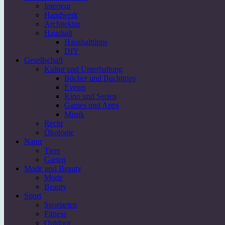
Interieur
Handwerk
Architektur
Haushalt
Haushalttipps
DIY
Gesellschaft
Kultur und Unterhaltung
Bücher und Buchtipps
Events
Kino und Serien
Games und Apps
Musik
Recht
Ökologie
Natur
Tiere
Garten
Mode und Beauty
Mode
Beauty
Sport
Sportarten
Fitness
Outdoor