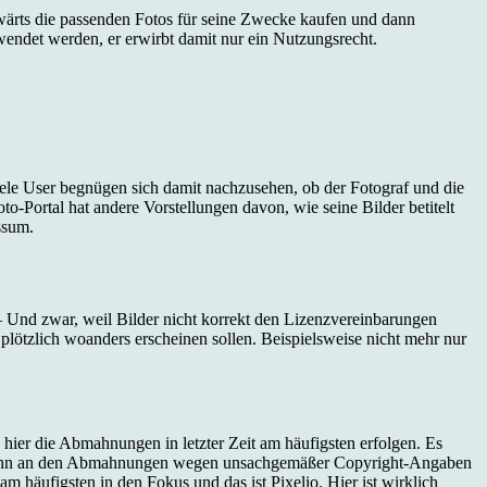
ufwärts die passenden Fotos für seine Zwecke kaufen und dann
wendet werden, er erwirbt damit nur ein Nutzungsrecht.
ele User begnügen sich damit nachzusehen, ob der Fotograf und die
oto-Portal hat andere Vorstellungen davon, wie seine Bilder betitelt
ssum.
 – Und zwar, weil Bilder nicht korrekt den Lizenzvereinbarungen
plötzlich woanders erscheinen sollen. Beispielsweise nicht mehr nur
ss hier die Abmahnungen in letzter Zeit am häufigsten erfolgen. Es
und dann an den Abmahnungen wegen unsachgemäßer Copyright-Angaben
m häufigsten in den Fokus und das ist Pixelio. Hier ist wirklich