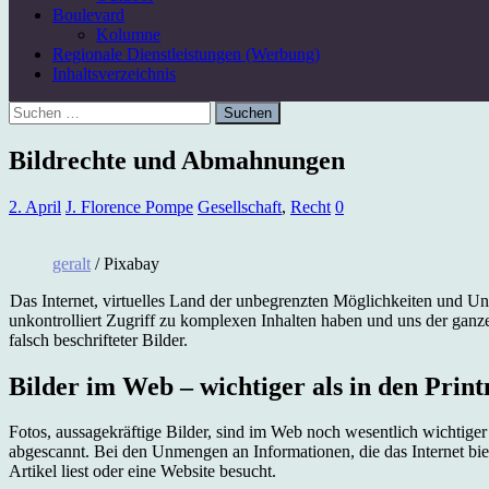
Boulevard
Kolumne
Regionale Dienstleistungen (Werbung)
Inhaltsverzeichnis
Suchen
nach:
Bildrechte und Abmahnungen
2. April
J. Florence Pompe
Gesellschaft
,
Recht
0
geralt
/ Pixabay
Das Internet, virtuelles Land der unbegrenzten Möglichkeiten und Unm
unkontrolliert Zugriff zu komplexen Inhalten haben und uns der ganz
falsch beschrifteter Bilder.
Bilder im Web – wichtiger als in den Prin
Fotos, aussagekräftige Bilder, sind im Web noch wesentlich wichtige
abgescannt. Bei den Unmengen an Informationen, die das Internet biete
Artikel liest oder eine Website besucht.