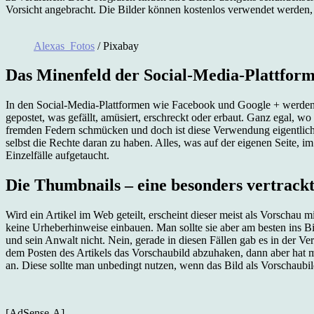
Vorsicht angebracht. Die Bilder können kostenlos verwendet werden
Alexas_Fotos
/ Pixabay
Das Minenfeld der Social-Media-Plattfor
In den Social-Media-Plattformen wie Facebook und Google + werden vo
gepostet, was gefällt, amüsiert, erschreckt oder erbaut. Ganz egal, 
fremden Federn schmücken und doch ist diese Verwendung eigentlich
selbst die Rechte daran zu haben. Alles, was auf der eigenen Seite,
Einzelfälle aufgetaucht.
Die Thumbnails – eine besonders vertrack
Wird ein Artikel im Web geteilt, erscheint dieser meist als Vorschau
keine Urheberhinweise einbauen. Man sollte sie aber am besten ins Bil
und sein Anwalt nicht. Nein, gerade in diesen Fällen gab es in der V
dem Posten des Artikels das Vorschaubild abzuhaken, dann aber hat ma
an. Diese sollte man unbedingt nutzen, wenn das Bild als Vorschaubil
[AdSense-A]