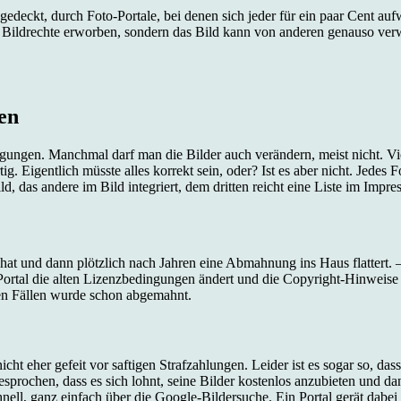
gedeckt, durch Foto-Portale, bei denen sich jeder für ein paar Cent a
n Bildrechte erworben, sondern das Bild kann von anderen genauso ver
en
ngungen. Manchmal darf man die Bilder auch verändern, meist nicht. Vi
. Eigentlich müsste alles korrekt sein, oder? Ist es aber nicht. Jedes F
 das andere im Bild integriert, dem dritten reicht eine Liste im Impre
et hat und dann plötzlich nach Jahren eine Abmahnung ins Haus flattert.
Portal die alten Lizenzbedingungen ändert und die Copyright-Hinweise 
hen Fällen wurde schon abgemahnt.
nicht eher gefeit vor saftigen Strafzahlungen. Leider ist es sogar so, da
mgesprochen, dass es sich lohnt, seine Bilder kostenlos anzubieten 
ell, ganz einfach über die Google-Bildersuche. Ein Portal gerät dabei a