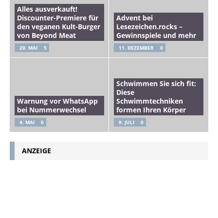
Alles ausverkauft!
Discounter-Premiere für
Advent bei
den veganen Kult-Burger
Lesezeichen.rocks –
von Beyond Meat
Gewinnspiele und mehr
29. MAI
5
11. DEZEMBER
0
Schwimmen Sie sich fit:
Diese
Warnung vor WhatsApp
Schwimmtechniken
bei Nummerwechsel
formen Ihren Körper
4. MAI
0
9. JULI
0
ANZEIGE