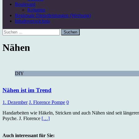
Boulevard
Kolumne
Regionale Dienstleistungen (Werbung)
Inhaltsverzeichnis
Suchen
nach:
Nähen
DIY
Nähen ist im Trend
1. Dezember
J. Florence Pompe
0
Handarbeiten wie Häkeln, Stricken und auch Nähen sind seit längerer
Psyche. J. Florence
[…]
Auch interessant für Sie: