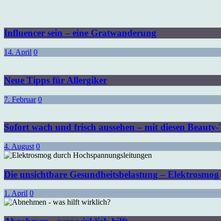
Influencer sein – eine Gratwanderung
14. April
0
Neue Tipps für Allergiker
7. Februar
0
Sofort wach und frisch aussehen – mit diesen Beauty-
4. August
0
Die unsichtbare Gesundheitsbelastung – Elektrosmog
1. April
0