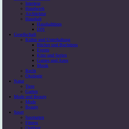
Interieur
Handwerk
Architektur
Haushalt
Haushalttipps
DIY
Gesellschaft
Kultur und Unterhaltung
Bücher und Buchtipps
Events
Kino und Serien
Games und Apps
Musik
Recht
Ökologie
Natur
Tiere
Garten
Mode und Beauty
Mode
Beauty
Sport
Sportarten
Fitness
Outdoor