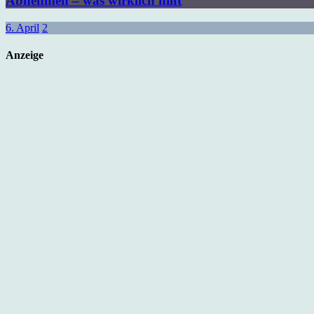
Abnehmen – was wirklich hilft
6. April
2
Anzeige