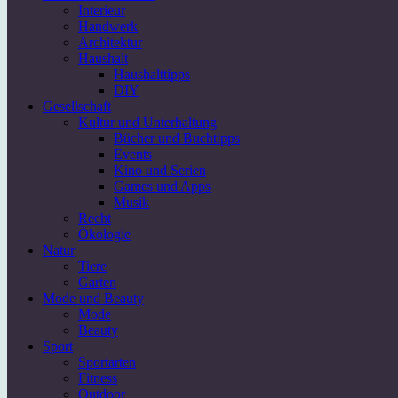
Interieur
Handwerk
Architektur
Haushalt
Haushalttipps
DIY
Gesellschaft
Kultur und Unterhaltung
Bücher und Buchtipps
Events
Kino und Serien
Games und Apps
Musik
Recht
Ökologie
Natur
Tiere
Garten
Mode und Beauty
Mode
Beauty
Sport
Sportarten
Fitness
Outdoor