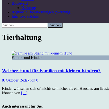
Boulevard
Kolumne
Regionale Dienstleistungen (Werbung)
Inhaltsverzeichnis
Suchen
nach:
Tierhaltung
Familie und Kinder
Welcher Hund für Familien mit kleinen Kindern?
8. Oktober
Redaktion
0
Kinder wünschen sich oft nichts sehnlicher als ein Haustier, am lieb
können von
[…]
Auch interessant für Sie: