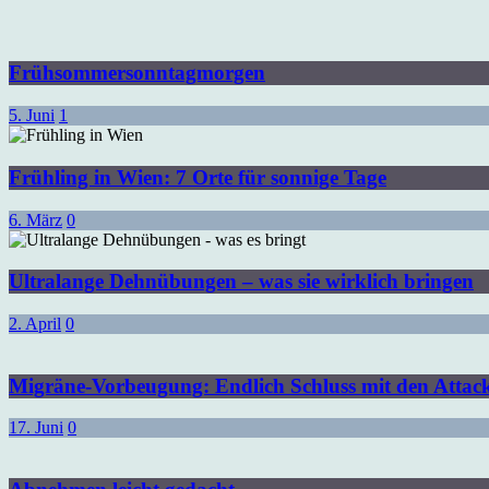
Frühsommersonntagmorgen
5. Juni
1
Frühling in Wien: 7 Orte für sonnige Tage
6. März
0
Ultralange Dehnübungen – was sie wirklich bringen
2. April
0
Migräne-Vorbeugung: Endlich Schluss mit den Attac
17. Juni
0